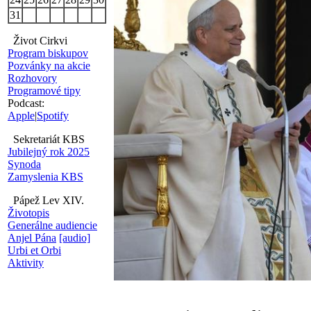
31
Život Cirkvi
Program biskupov
Pozvánky na akcie
Rozhovory
Programové tipy
Podcast:
Apple
|
Spotify
Sekretariát KBS
Jubilejný rok 2025
Synoda
Zamyslenia KBS
Pápež Lev XIV.
Životopis
Generálne audiencie
Anjel Pána
[audio]
Urbi et Orbi
Aktivity