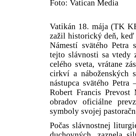
Foto: Vatican Media
Vatikán 18. mája (TK KB
zažil historický deň, ke
Námestí svätého Petra 
tejto slávnosti sa vtedy 
celého sveta, vrátane zá
cirkví a náboženských s
nástupca svätého Petra 
Robert Francis Prevost 
obradov oficiálne prev
symboly svojej pastoračn
Počas slávnostnej liturg
duchovných, zaznela sil