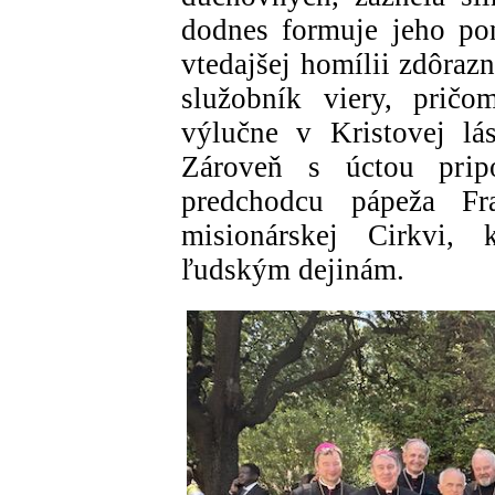
dodnes formuje jeho pon
vtedajšej homílii zdôrazn
služobník viery, pričo
výlučne v Kristovej lá
Zároveň s úctou prip
predchodcu pápeža Fr
misionárskej Cirkvi, 
ľudským dejinám.