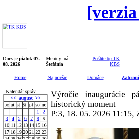
[verzia
Dnes je
piatok 07.
Meniny má
Pošlite tip TK
08. 2026
Štefánia
KBS
Home
Najnovšie
Domáce
Zahrani
Kalendár správ
Výročie inaugurácie 
<<
august
>>
historický moment
po
ut
st
št
pi
so
ne
1
2
P:3, 18. 05. 2026 11:15
3
4
5
6
7
8
9
10
11
12
13
14
15
16
17
18
19
20
21
22
23
24
25
26
27
28
29
30