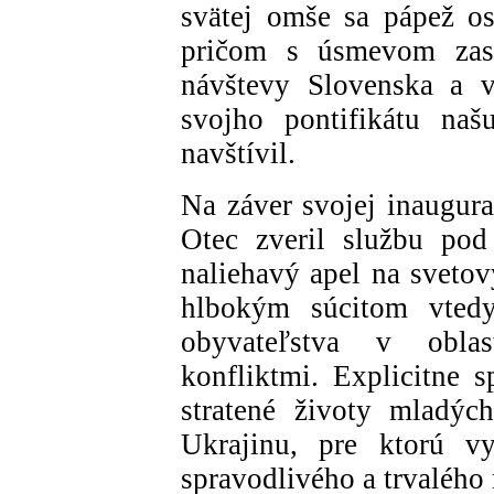
svätej omše sa pápež os
pričom s úsmevom zasp
návštevy Slovenska a v
svojho pontifikátu naš
navštívil.
Na záver svojej inaugur
Otec zveril službu pod
naliehavý apel na svetov
hlbokým súcitom vtedy
obyvateľstva v obla
konfliktmi. Explicitne 
stratené životy mladý
Ukrajinu, pre ktorú vy
spravodlivého a trvalého