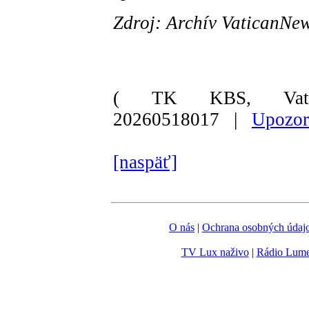
Zdroj: Archív VaticanN
( TK KBS, Vati
20260518017 |
Upozor
[naspäť]
O nás
|
Ochrana osobných údaj
TV Lux naživo
|
Rádio Lum