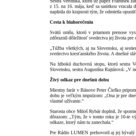
Sestra Veronika, ktorú už pápež František z
z 15. na 16. mája, keď sa sanitkou vracala 
naplnila do krajnosti tým, že odmietla opusti
Cesta k blahorečeniu
Svätú omšu, ktorú v priamom prenose vysie
zdôraznil dôležitosť svedectva jej života pre
„Túžba všetkých, aj na Slovensku, aj sestie
svedectvo kresťanského života. A dnešné sl
Na hlbokú duchovnú stopu, ktorú sestra Ve
Slovensku, sestra Augustína Rajtárová: „V ne
Živý odkaz pre dnešnú dobu
Miestny farár v Bánove Peter Čieško pripom
dobu je veľkým impulzom: „Ona je pre dnešn
vlastné užívanie.“
Starosta obce Miloš Rybár doplnil, že spomi
dôrazom: „Tým, že v tomto roku je 10-te výro
odkaze, ktorý nám tu zanechala.“
Pre Rádio LUMEN prehovoril aj jej bývalý s