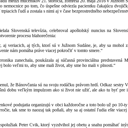
aradil medzi mučeníkov 21. storočia, zomrela 20. mája 2016 v Južnom S
do nemocnice po tom, čo úspešne odviezla pacientku čakajúcu dvojičky
ť trpiacich ľudí a zostala s nimi aj v čase bezprostredného nebezpečenstv
lala Slovenská televízia, celebroval apoštolský nuncius na Sloven
 otvorenie procesu blahorečenia:
r, aj veriacich, aj tých, ktorí sú v Južnom Sudáne, je, aby sa mohol
ávenie nám pomáha práve viacej pokročiť v tomto smere.“
ronika zanechala, poukázala aj súčasná provinciálna predstavená M
j bolo veľmi to, aby sme mali život, aby sme ho mali v plnosti.“
enul, že Bánovčania sú na svoju rodáčku právom hrdí. Odkaz sestry Ve
ú dobu veľkým impulzom ako si život nie užiť, ale ako tu byť pre in
enkové podujatia organizujú v obci každoročne a toto bolo už po 10-ty 
čie, tak sme to naozaj tak poňali, aby sa aj ostatní ľudia ešte viacej 
polužiak Peter Cvik, ktorý vyzdvihol jej obetu a snahu pomáhať iným