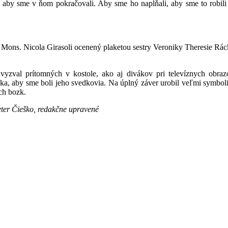
z, aby sme v ňom pokračovali. Aby sme ho napĺňali, aby sme to robili
s Mons. Nicola Girasoli ocenený plaketou sestry Veroniky Theresie Rá
yzval prítomných v kostole, ako aj divákov pri televíznych obrazo
ika, aby sme boli jeho svedkovia. Na úplný záver urobil veľmi symboli
ch bozk.
ter Čieško, redakčne upravené