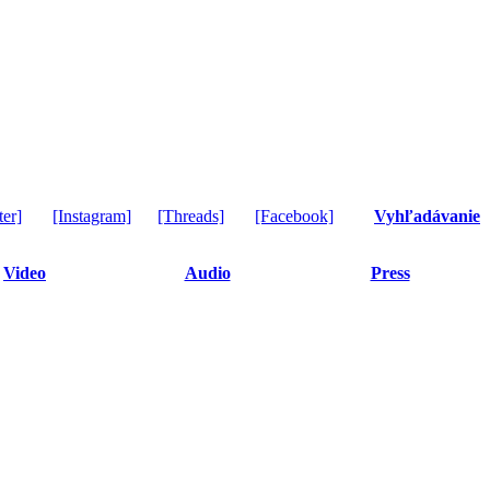
ter]
[Instagram]
[Threads]
[Facebook]
Vyhľadávanie
Video
Audio
Press