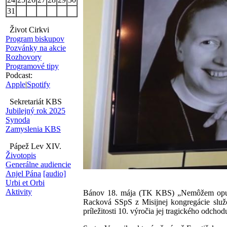
31
Život Cirkvi
Program biskupov
Pozvánky na akcie
Rozhovory
Programové tipy
Podcast:
Apple
|
Spotify
Sekretariát KBS
Jubilejný rok 2025
Synoda
Zamyslenia KBS
Pápež Lev XIV.
Životopis
Generálne audiencie
Anjel Pána
[audio]
Urbi et Orbi
Aktivity
Bánov 18. mája (TK KBS) „Nemôžem opustiť
Racková SSpS z Misijnej kongregácie služ
príležitosti 10. výročia jej tragického odchod