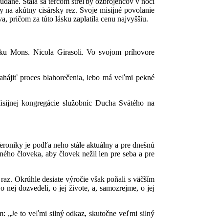
udáne. Stala sa terčom streľby ozbrojencov v noci
 na akútny cisársky rez. Svoje misijné povolanie
a, pričom za túto lásku zaplatila cenu najvyššiu.
sku Mons. Nicola Girasoli. Vo svojom príhovore
 zahájiť proces blahorečenia, lebo má veľmi pekné
isijnej kongregácie služobníc Ducha Svätého na
roniky je podľa neho stále aktuálny a pre dnešnú
ého človeka, aby človek nežil len pre seba a pre
raz. Okrúhle desiate výročie však poňali s väčším
o nej dozvedeli, o jej živote, a, samozrejme, o jej
: „Je to veľmi silný odkaz, skutočne veľmi silný