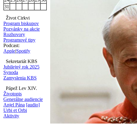
31
Život Cirkvi
Program biskupov
Pozvánky na akcie
Rozhovory
Programové tipy
Podcast:
Apple
|
Spotify
Sekretariát KBS
Jubilejný rok 2025
Synoda
Zamyslenia KBS
Pápež Lev XIV.
Životopis
Generálne audiencie
Anjel Pána
[audio]
Urbi et Orbi
Aktivity