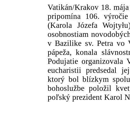
Vatikán/Krakov 18. mája
pripomína 106. výročie
(Karola Józefa Wojtyłu
osobnostiam novodobých d
v Bazilike sv. Petra vo 
pápeža, konala slávnos
Podujatie organizovala V
eucharistii predsedal j
ktorý bol blízkym spol
bohoslužbe položil kve
poľský prezident Karol 