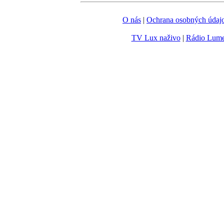
O nás
|
Ochrana osobných údaj
TV Lux naživo
|
Rádio Lum