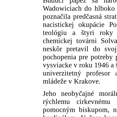
Budúci pápež sa nar
Wadowiciach do hlboko v
poznačila predčasná strat
nacistickej okupácie Po
teológiu a štyri roky
chemickej továrni Solva
neskôr pretavil do svo
pochopenia pre potreby p
vysviacke v roku 1946 a 
univerzitetný profesor
mládeže v Krakove.
Jeho neobyčajné moráln
rýchlemu cirkevnému 
pomocným biskupom, ne