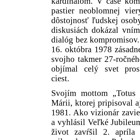
kardinálom. V čase komu
pastier neoblomnej vie
dôstojnosť ľudskej osoby
diskusiách dokázal vním
dialóg bez kompromisov.
16. októbra 1978 zásadne
svojho takmer 27-ročnéh
objímal celý svet pros
ciest.
Svojím mottom „Totus t
Márii, ktorej pripisoval 
1981. Ako vizionár zavie
a vyhlásil Veľké Jubile
život zavŕšil 2. apríl