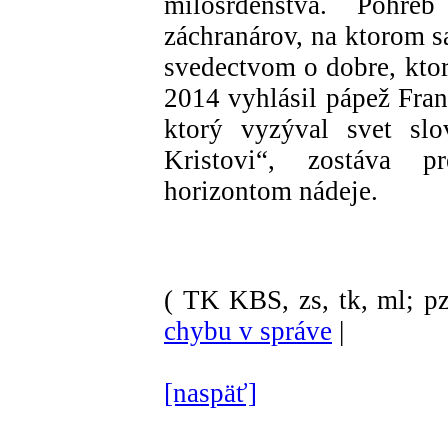
milosrdenstva. Pohre
záchranárov, na ktorom sa
svedectvom o dobre, ktor
2014 vyhlásil pápež Fran
ktorý vyzýval svet slo
Kristovi“, zostáva p
horizontom nádeje.
( TK KBS, zs, tk, ml; pz
chybu v správe
|
[naspäť]