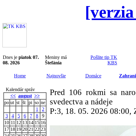
[verzia
Dnes je
piatok 07.
Meniny má
Pošlite tip TK
08. 2026
Štefánia
KBS
Home
Najnovšie
Domáce
Zahrani
Kalendár správ
Pred 106 rokmi sa narod
<<
august
>>
svedectva a nádeje
po
ut
st
št
pi
so
ne
1
2
P:3, 18. 05. 2026 08:00
3
4
5
6
7
8
9
10
11
12
13
14
15
16
17
18
19
20
21
22
23
24
25
26
27
28
29
30