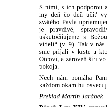
S nimi, s ich podporou 
my deň čo deň učiť vy
svätého Pavla upriamuje
je pravdivé, spravodl
uskutočňujeme s Božo
videli“ (v. 9). Tak v nás
sme prijali v krste a kt
Otcovi, a zároveň šíri v
pokoja.
Nech nám pomáha Panna
každom okamihu osvecuje
Preklad Martin Jarábek