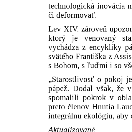
technologická inovácia m
či deformovať.
Lev XIV. zároveň upozorn
ktorý je venovaný sta
vychádza z encykliky pá
svätého Františka z Assi
s Bohom, s ľuďmi i so v
„Starostlivosť o pokoj je
pápež. Dodal však, že 
spomalili pokrok v obla
preto členov Hnutia Lauda
integrálnu ekológiu, aby 
Aktualizované