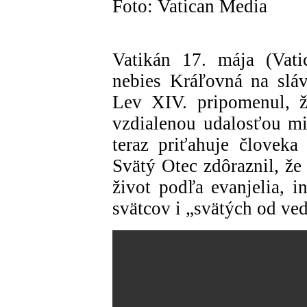
Foto: Vatican Media
Vatikán 17. mája (Vati
nebies Kráľovná na slá
Lev XIV. pripomenul, ž
vzdialenou udalosťou mi
teraz priťahuje človek
Svätý Otec zdôraznil, že
život podľa evanjelia, 
svätcov i „svätých od ved