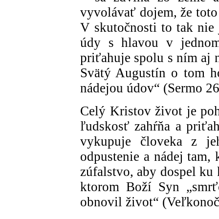
vyvolávať dojem, že toto
V skutočnosti to tak nie
údy s hlavou v jednom
priťahuje spolu s ním aj
Svätý Augustín o tom ho
nádejou údov“ (Sermo 265
Celý Kristov život je po
ľudskosť zahŕňa a priťah
vykupuje človeka z jeh
odpustenie a nádej tam, 
zúfalstvo, aby dospel ku
ktorom Boží Syn „smrťo
obnovil život“ (Veľkonočn