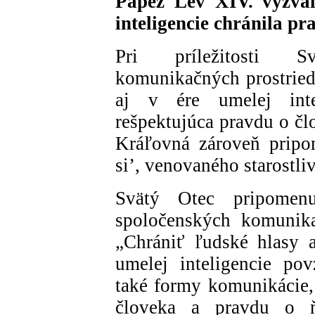
Pápež Lev XIV. vyzval
inteligencie chránila pr
Pri príležitosti S
komunikačných prostried
aj v ére umelej inte
rešpektujúca pravdu o čl
Kráľovná zároveň pripo
si’, venovaného starostliv
Svätý Otec pripomen
spoločenských komunika
„Chrániť ľudské hlasy 
umelej inteligencie po
také formy komunikácie,
človeka a pravdu o ň