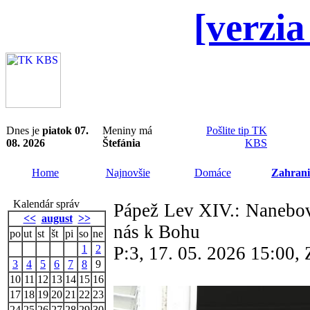
[verzia
Dnes je
piatok 07.
Meniny má
Pošlite tip TK
08. 2026
Štefánia
KBS
Home
Najnovšie
Domáce
Zahrani
Kalendár správ
Pápež Lev XIV.: Nanebovs
<<
august
>>
nás k Bohu
po
ut
st
št
pi
so
ne
1
2
P:3, 17. 05. 2026 15:00
3
4
5
6
7
8
9
10
11
12
13
14
15
16
17
18
19
20
21
22
23
24
25
26
27
28
29
30