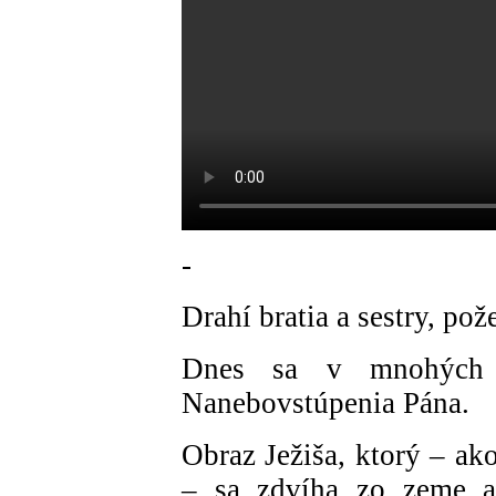
-
Drahí bratia a sestry, po
Dnes sa v mnohých k
Nanebovstúpenia Pána.
Obraz Ježiša, ktorý – ako
– sa zdvíha zo zeme a