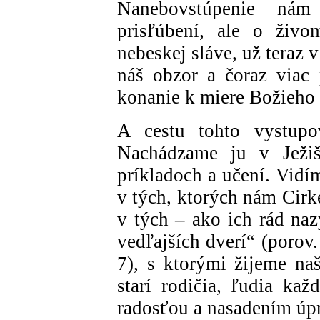
Nanebovstúpenie nám
prisľúbení, ale o živo
nebeskej sláve, už teraz 
náš obzor a čoraz viac p
konanie k miere Božieho 
A cestu tohto vystup
Nachádzame ju v Ježiš
príkladoch a učení. Vidí
v tých, ktorých nám Cirk
v tých – ako ich rád naz
vedľajších dverí“ (porov.
7), s ktorými žijeme na
starí rodičia, ľudia kaž
radosťou a nasadením úpr