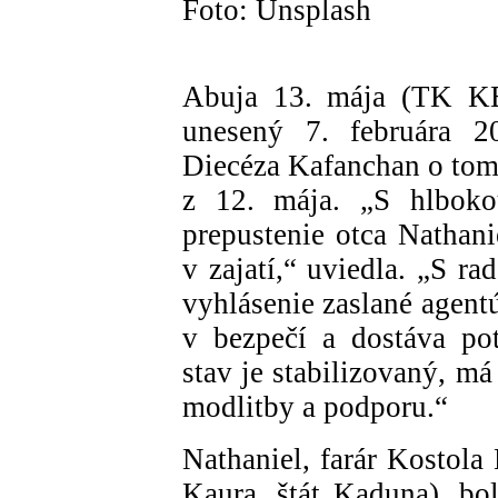
Foto: Unsplash
Abuja 13. mája (TK KB
unesený 7. februára 2
Diecéza Kafanchan o tom 
z 12. mája. „S hlbok
prepustenie otca Nathan
v zajatí,“ uviedla. „S r
vyhlásenie zaslané agentú
v bezpečí a dostáva pot
stav je stabilizovaný, m
modlitby a podporu.“
Nathaniel, farár Kostola
Kaura, štát Kaduna), bo