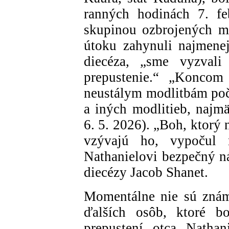
ranných hodinách 7. fe
skupinou ozbrojených mu
útoku zahynuli najmenej
diecéza, „sme vyzvali
prepustenie.“ „Koncom 
neustálym modlitbám poč
a iných modlitieb, najmä
6. 5. 2026). „Boh, ktorý
vzývajú ho, vypočul 
Nathanielovi bezpečný ná
diecézy Jacob Shanet.
Momentálne nie sú znám
ďalších osôb, ktoré b
prepustení otca Nathan