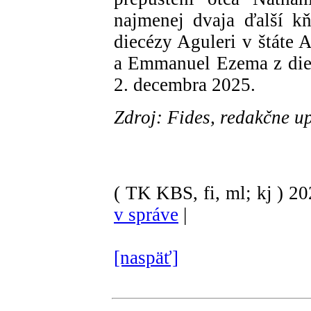
najmenej dvaja ďalší k
diecézy Aguleri v štáte 
a Emmanuel Ezema z diec
2. decembra 2025.
Zdroj: Fides, redakčne u
( TK KBS, fi, ml; kj )
20
v správe
|
[naspäť]