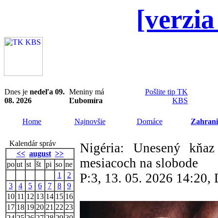
[verzia
Dnes je
nedeľa 09.
Meniny má
Pošlite tip TK
08. 2026
Ľubomíra
KBS
Home
Najnovšie
Domáce
Zahrani
Kalendár správ
Nigéria: Unesený kňaz
<<
august
>>
mesiacoch na slobode
po
ut
st
št
pi
so
ne
1
2
P:3, 13. 05. 2026 14:20
3
4
5
6
7
8
9
10
11
12
13
14
15
16
17
18
19
20
21
22
23
24
25
26
27
28
29
30