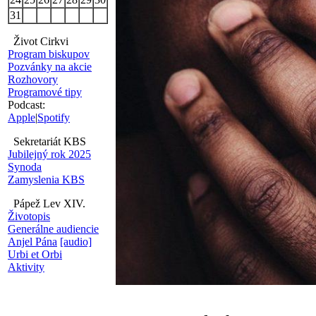
31
Život Cirkvi
Program biskupov
Pozvánky na akcie
Rozhovory
Programové tipy
Podcast:
Apple
|
Spotify
Sekretariát KBS
Jubilejný rok 2025
Synoda
Zamyslenia KBS
Pápež Lev XIV.
Životopis
Generálne audiencie
Anjel Pána
[audio]
Urbi et Orbi
Aktivity