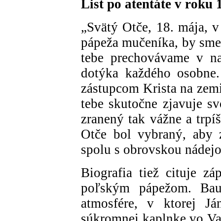
List po atentáte v roku 
„Svätý Otče, 18. mája, v
pápeža mučeníka, by sme t
tebe prechovávame v naš
dotýka každého osobne.
zástupcom Krista na zemi
tebe skutočne zjavuje sv
zranený tak vážne a trpíš
Otče bol vybraný, aby z
spolu s obrovskou nádejo
Biografia tiež cituje zá
poľským pápežom. Bau
atmosfére, v ktorej Já
súkromnej kaplnke vo Vat