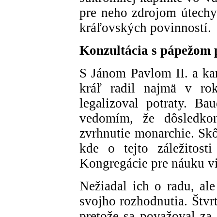
pre neho zdrojom útechy
kráľovských povinností.
Konzultácia s pápežom 
S Jánom Pavlom II. a k
kráľ radil najmä v ro
legalizoval potraty. B
vedomím, že dôsledk
zvrhnutie monarchie. Skô
kde o tejto záležitost
Kongregácie pre náuku vi
Nežiadal ich o radu, al
svojho rozhodnutia. Štvr
pretože sa považoval z