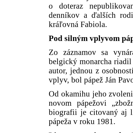
o doteraz nepublikova
denníkov a ďalších rodi
kráľovná Fabiola.
Pod silným vplyvom pá
Zo záznamov sa vynára
belgický monarcha riadil
autor, jednou z osobnost
vplyv, bol pápež Ján Pavo
Od okamihu jeho zvolenia
novom pápežovi „zbožn
biografii je citovaný aj 
pápeža v roku 1981.