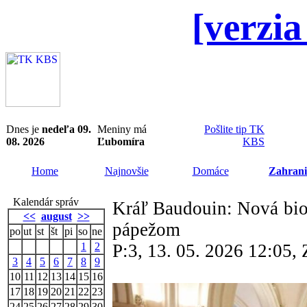
[verzia
Dnes je
nedeľa 09.
Meniny má
Pošlite tip TK
08. 2026
Ľubomíra
KBS
Home
Najnovšie
Domáce
Zahrani
Kalendár správ
Kráľ Baudouin: Nová biog
<<
august
>>
pápežom
po
ut
st
št
pi
so
ne
1
2
P:3, 13. 05. 2026 12:05
3
4
5
6
7
8
9
10
11
12
13
14
15
16
17
18
19
20
21
22
23
24
25
26
27
28
29
30