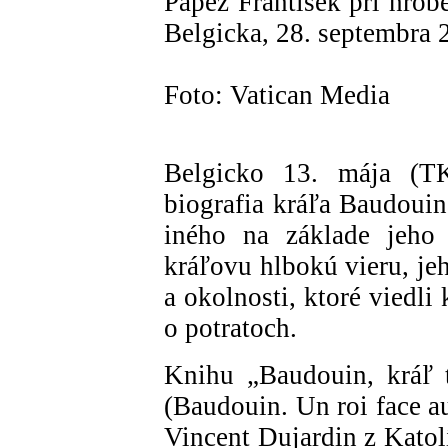
Pápež František pri hrob
Belgicka, 28. septembra 
Foto: Vatican Media
Belgicko 13. mája (
biografia kráľa Baudoui
iného na základe jeho 
kráľovu hlbokú vieru, je
a okolnosti, ktoré viedl
o potratoch.
Knihu „Baudouin, kráľ 
(Baudouin. Un roi face au
Vincent Dujardin z Katol