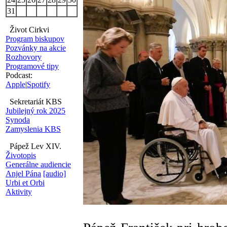
31
Život Cirkvi
Program biskupov
Pozvánky na akcie
Rozhovory
Programové tipy
Podcast:
Apple
|
Spotify
Sekretariát KBS
Jubilejný rok 2025
Synoda
Zamyslenia KBS
Pápež Lev XIV.
Životopis
Generálne audiencie
Anjel Pána
[audio]
Urbi et Orbi
Aktivity