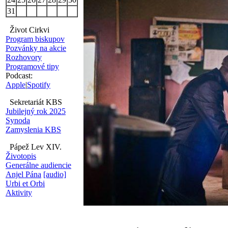
31
Život Cirkvi
Program biskupov
Pozvánky na akcie
Rozhovory
Programové tipy
Podcast:
Apple
|
Spotify
Sekretariát KBS
Jubilejný rok 2025
Synoda
Zamyslenia KBS
Pápež Lev XIV.
Životopis
Generálne audiencie
Anjel Pána
[audio]
Urbi et Orbi
Aktivity