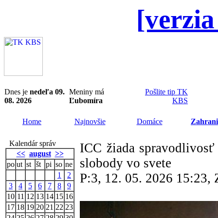
[verzia
Dnes je
nedeľa 09.
Meniny má
Pošlite tip TK
08. 2026
Ľubomíra
KBS
Home
Najnovšie
Domáce
Zahrani
Kalendár správ
ICC žiada spravodlivosť
<<
august
>>
slobody vo svete
po
ut
st
št
pi
so
ne
1
2
P:3, 12. 05. 2026 15:23
3
4
5
6
7
8
9
10
11
12
13
14
15
16
17
18
19
20
21
22
23
24
25
26
27
28
29
30