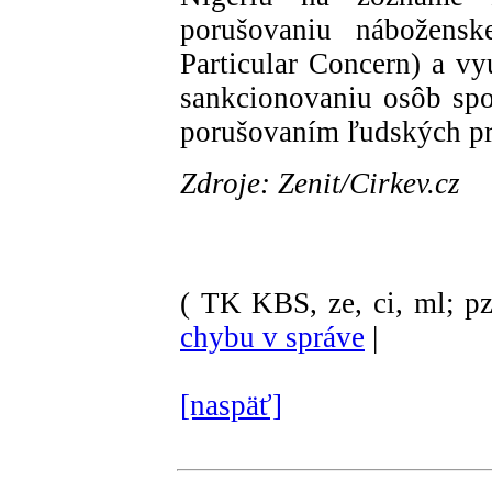
porušovaniu nábožens
Particular Concern) a v
sankcionovaniu osôb spo
porušovaním ľudských pr
Zdroje: Zenit/Cirkev.cz
( TK KBS, ze, ci, ml; pz
chybu v správe
|
[naspäť]