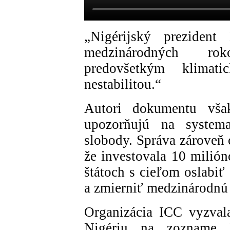
„Nigérijský preziden
medzinárodných rok
predovšetkým klimat
nestabilitou.“
Autori dokumentu však
upozorňujú na systema
slobody. Správa zároveň 
že investovala 10 milió
štátoch s cieľom oslabiť
a zmierniť medzinárodnú 
Organizácia ICC vyzval
Nigériu na zozname k