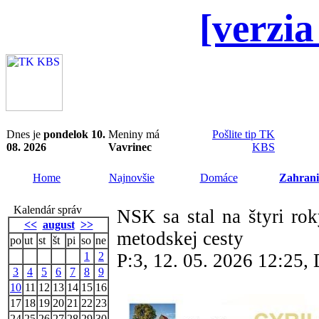
[verzia
Dnes je
pondelok 10.
Meniny má
Pošlite tip TK
08. 2026
Vavrinec
KBS
Home
Najnovšie
Domáce
Zahrani
Kalendár správ
NSK sa stal na štyri ro
<<
august
>>
metodskej cesty
po
ut
st
št
pi
so
ne
1
2
P:3, 12. 05. 2026 12:25
3
4
5
6
7
8
9
10
11
12
13
14
15
16
17
18
19
20
21
22
23
24
25
26
27
28
29
30