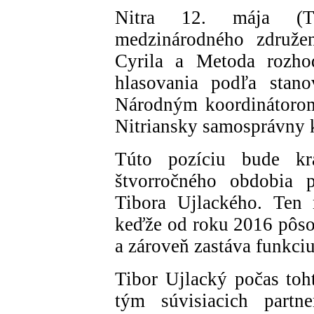
Nitra 12. mája (T
medzinárodného združen
Cyrila a Metoda rozho
hlasovania podľa stano
Národným koordinátorom 
Nitriansky samosprávny k
Túto pozíciu bude kra
štvorročného obdobia p
Tibora Ujlackého. Ten 
keďže od roku 2016 pôsob
a zároveň zastáva funkciu
Tibor Ujlacký počas toh
tým súvisiacich partne