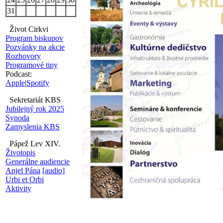
31
Život Cirkvi
Program biskupov
Pozvánky na akcie
Rozhovory
Programové tipy
Podcast:
Apple
|
Spotify
Sekretariát KBS
Jubilejný rok 2025
Synoda
Zamyslenia KBS
Pápež Lev XIV.
Životopis
Generálne audiencie
Anjel Pána
[audio]
Urbi et Orbi
Aktivity