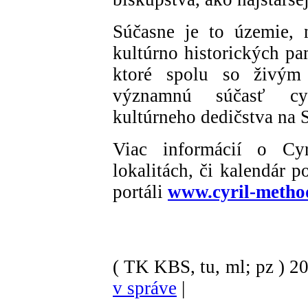
Súčasne je to územie, 
kultúrno historických p
ktoré spolu so živým 
významnú súčasť cyr
kultúrneho dedičstva na 
Viac informácií o Cyri
lokalitách, či kalendár 
portáli
www.cyril-method
( TK KBS, tu, ml; pz )
2
v správe
|