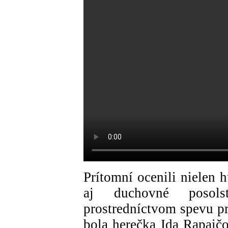
Prítomní ocenili nielen
aj duchovné posols
prostredníctvom spevu p
bola herečka Ida Rapaičo