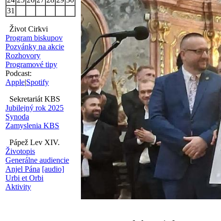
31
Život Cirkvi
Program biskupov
Pozvánky na akcie
Rozhovory
Programové tipy
Podcast:
Apple
|
Spotify
Sekretariát KBS
Jubilejný rok 2025
Synoda
Zamyslenia KBS
Pápež Lev XIV.
Životopis
Generálne audiencie
Anjel Pána
[audio]
Urbi et Orbi
Aktivity