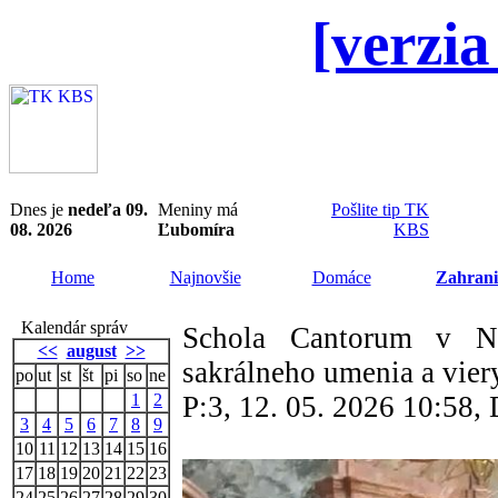
[verzia
Dnes je
nedeľa 09.
Meniny má
Pošlite tip TK
08. 2026
Ľubomíra
KBS
Home
Najnovšie
Domáce
Zahrani
Kalendár správ
Schola Cantorum v Ni
<<
august
>>
sakrálneho umenia a vier
po
ut
st
št
pi
so
ne
1
2
P:3, 12. 05. 2026 10:58
3
4
5
6
7
8
9
10
11
12
13
14
15
16
17
18
19
20
21
22
23
24
25
26
27
28
29
30