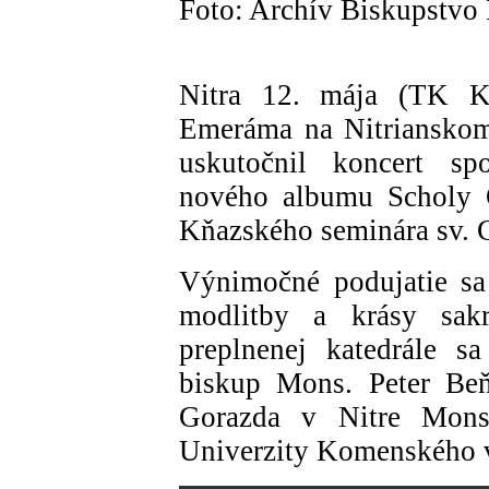
Foto: Archív Biskupstvo 
Nitra 12. mája (TK K
Emeráma na Nitrianskom
uskutočnil koncert s
nového albumu Scholy C
Kňazského seminára sv. G
Výnimočné podujatie sa
modlitby a krásy sak
preplnenej katedrále s
biskup Mons. Peter Beň
Gorazda v Nitre Mons
Univerzity Komenského v