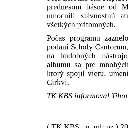
prednesom básne od Mi
umocnili slávnostnú at
všetkých prítomných.
Počas programu zaznelo
podaní Scholy Cantorum, 
na hudobných nástrojo
albumu sa pre mnohých
ktorý spojil vieru, umen
Cirkvi.
TK KBS informoval Tibor
( TK KBS, tu, ml; pz )
2