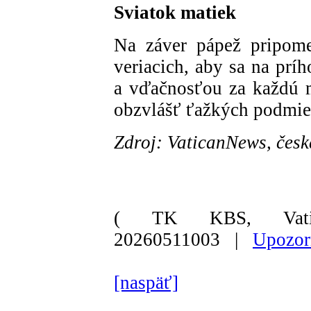
Sviatok matiek
Na záver pápež pripome
veriacich, aby sa na prí
a vďačnosťou za každú m
obzvlášť ťažkých podmie
Zdroj: VaticanNews, česk
( TK KBS, Vati
20260511003 |
Upozor
[naspäť]