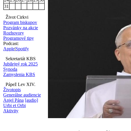
31
Život Cirkvi
Program biskupov
Pozvánky na akcie
Rozhovory
Programové tipy
Podcast:
Apple
|
Spotify
Sekretariát KBS
Jubilejný rok 2025
Synoda
Zamyslenia KBS
Pápež Lev XIV.
Životopis
Generálne audiencie
Anjel Pána
[audio]
Urbi et Orbi
Aktivity