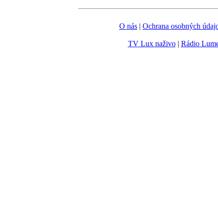
O nás
|
Ochrana osobných údaj
TV Lux naživo
|
Rádio Lum