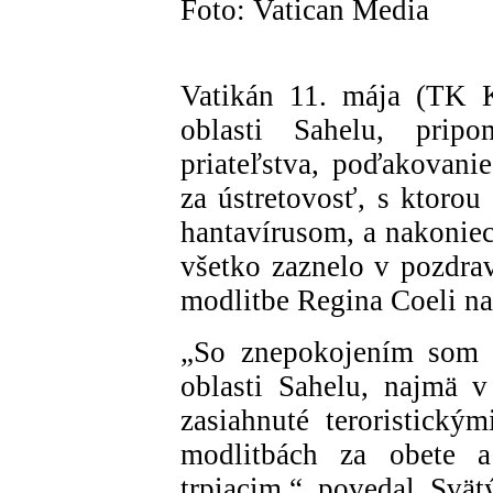
Foto: Vatican Media
Vatikán 11. mája (TK K
oblasti Sahelu, pripo
priateľstva, poďakovan
za ústretovosť, s ktorou
hantavírusom, a nakoniec
všetko zaznelo v pozdra
modlitbe Regina Coeli na
„So znepokojením som pr
oblasti Sahelu, najmä 
zasiahnuté teroristický
modlitbách za obete a
trpiacim,“ povedal Svä