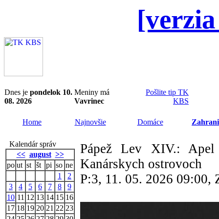
[verzia
Dnes je
pondelok 10.
Meniny má
Pošlite tip TK
08. 2026
Vavrinec
KBS
Home
Najnovšie
Domáce
Zahrani
Kalendár správ
Pápež Lev XIV.: Ape
<<
august
>>
Kanárskych ostrovoch
po
ut
st
št
pi
so
ne
1
2
P:3, 11. 05. 2026 09:00
3
4
5
6
7
8
9
10
11
12
13
14
15
16
17
18
19
20
21
22
23
24
25
26
27
28
29
30