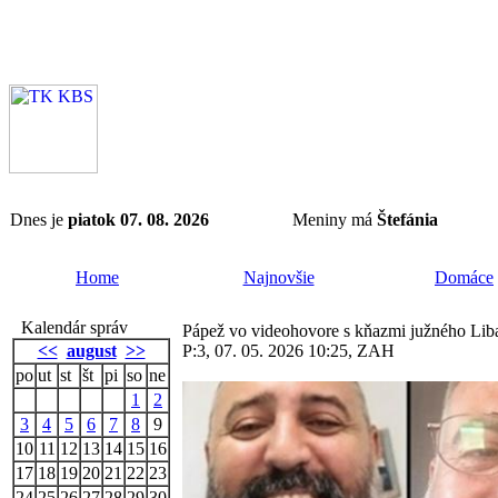
Dnes je
piatok 07. 08. 2026
Meniny má
Štefánia
Home
Najnovšie
Domáce
Kalendár správ
Pápež vo videohovore s kňazmi južného Li
<<
august
>>
P:3, 07. 05. 2026 10:25, ZAH
po
ut
st
št
pi
so
ne
1
2
3
4
5
6
7
8
9
10
11
12
13
14
15
16
17
18
19
20
21
22
23
24
25
26
27
28
29
30