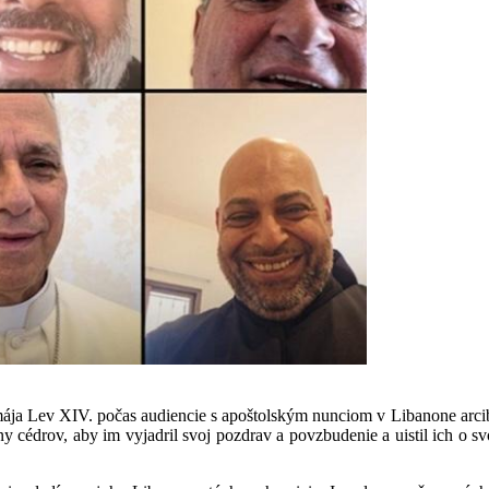
 mája Lev XIV. počas audiencie s apoštolským nunciom v Libanone ar
y cédrov, aby im vyjadril svoj pozdrav a povzbudenie a uistil ich o s