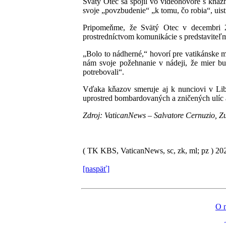
Svätý Otec sa spojil vo videohovore s kňaz
svoje „povzbudenie“ „k tomu, čo robia“, uist
Pripomeňme, že Svätý Otec v decembri 202
prostredníctvom komunikácie s predstaviteľmi
„Bolo to nádherné,“ hovorí pre vatikánske m
nám svoje požehnanie v nádeji, že mier bu
potrebovali“.
Vďaka kňazov smeruje aj k nunciovi v Liba
uprostred bombardovaných a zničených ulíc a
Zdroj: VaticanNews – Salvatore Cernuzio, 
( TK KBS, VaticanNews, sc, zk, ml; pz )
20
[naspäť]
O 