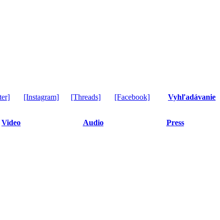
ter]
[Instagram]
[Threads]
[Facebook]
Vyhľadávanie
Video
Audio
Press