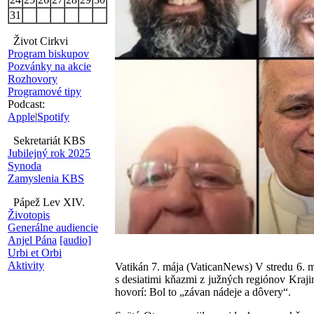
31
Život Cirkvi
Program biskupov
Pozvánky na akcie
Rozhovory
Programové tipy
Podcast:
Apple
|
Spotify
Sekretariát KBS
Jubilejný rok 2025
Synoda
Zamyslenia KBS
Pápež Lev XIV.
Životopis
Generálne audiencie
Anjel Pána
[audio]
Urbi et Orbi
Aktivity
Vatikán 7. mája (VaticanNews) V stredu 6.
s desiatimi kňazmi z južných regiónov Krajin
hovorí: Bol to „závan nádeje a dôvery“.