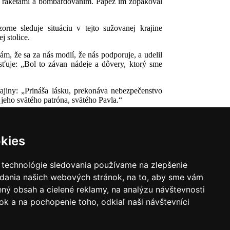
ch raketami a bombardovaním. Pápež im zopakoval
ne sleduje situáciu v tejto sužovanej krajine
j stolice.
m, že sa za nás modlí, že nás podporuje, a udelil
sťuje: „Bol to závan nádeje a dôvery, ktorý sme
ajiny: „Prináša lásku, prekonáva nebezpečenstvo
jeho svätého patróna, svätého Pavla.“
kies
 technológie sledovania používame na zlepšenie
adania našich webových stránok, na to, aby sme vám
ný obsah a cielené reklamy, na analýzu návštevnosti
k a na pochopenie toho, odkiaľ naši návštevníci
|
Zoznam hovorcov diecéz
y
|
Výveska
|
Do kostola