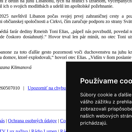
mi z dedín na juhu Libanonu, tých na hranici s Izraelom, vyčerpaný
il ich o svojich modlitbách a udelil im apoštolské požehnanie.
5 navštívil Libanon počas svojej prvej zahraničnej cesty a pozor
 občianskej spoločnosti a Cirkvi, čím zaručuje podporu zo strany Sväte
édiá farár dediny Rmeish Toni Elias, „pápež nás povzbudil, povedal ná
de čoskoro dosiahnutý.“ Hovor trval len pár minút, no otec Toni ui
none za toto ďalšie gesto pozornosti voči duchovenstvu na juhu kr
 domov, ktoré explodovali,“ hovorí otec Elias. „Vidím v ňom poslanie 
Zuzana Klimanová
Používame coo
260507010 |
Upozorniť na chybu v správe
|
Súbory cookie a ďalšie
vášho zážitku z prehli
zobrazovali prispôsobe
našich webových stráno
nás
|
Ochrana osobných údajov
|
Copyright
|
Fotobanka
|
Hovorca KBS
prichádzajú.
TV Lux naživo
|
Rádio Lumen
|
Rádio Vatikán
|
SSV
|
Katolícke novin