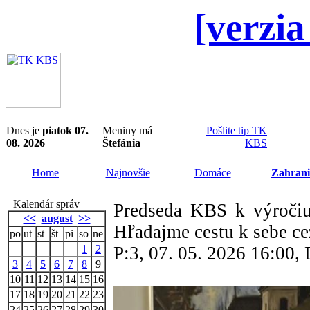
[verzia
Dnes je
piatok 07.
Meniny má
Pošlite tip TK
08. 2026
Štefánia
KBS
Home
Najnovšie
Domáce
Zahrani
Kalendár správ
Predseda KBS k výročiu
<<
august
>>
Hľadajme cestu k sebe ce
po
ut
st
št
pi
so
ne
1
2
P:3, 07. 05. 2026 16:00
3
4
5
6
7
8
9
10
11
12
13
14
15
16
17
18
19
20
21
22
23
24
25
26
27
28
29
30