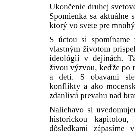
Ukončenie druhej svetove
Spomienka sa aktuálne s
ktorý vo svete pre mnoh
S úctou si spomíname n
vlastným životom prispel
ideológií v dejinách. T
živou výzvou, keďže po m
a detí. S obavami sle
konflikty a ako mocensk
zdanlivú prevahu nad bra
Naliehavo si uvedomujem
historickou kapitolou,
dôsledkami zápasíme v 