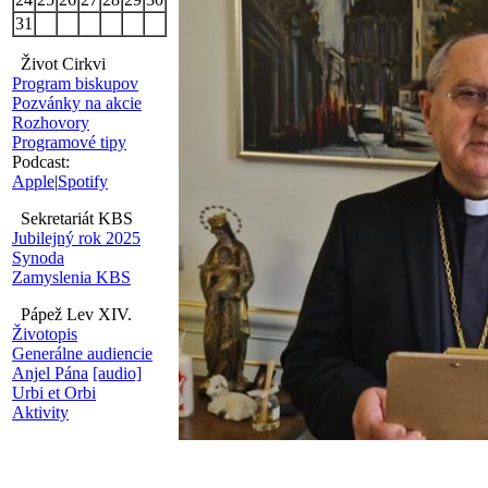
31
Život Cirkvi
Program biskupov
Pozvánky na akcie
Rozhovory
Programové tipy
Podcast:
Apple
|
Spotify
Sekretariát KBS
Jubilejný rok 2025
Synoda
Zamyslenia KBS
Pápež Lev XIV.
Životopis
Generálne audiencie
Anjel Pána
[audio]
Urbi et Orbi
Aktivity