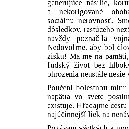
generujúce násilie, kor
a nekorigované oboha
sociálnu nerovnosť. Sm
dôsledkov, rastúceho nez
navždy poznačila vojn
Nedovoľme, aby bol člo
zisku! Majme na pamäti,
ľudský život bez hlbok
ohrozenia neustále nesie 
Poučení bolestnou minul
napätia vo svete posil
existuje. Hľadajme cestu
najúčinnejší liek na nená
Pozývam všetkých k modli