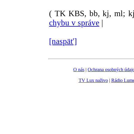
( TK KBS, bb, kj, ml; kj
chybu v správe
|
[naspäť]
O nás
|
Ochrana osobných údaj
TV Lux naživo
|
Rádio Lum