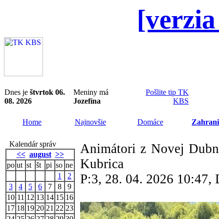
[verzia
Dnes je
štvrtok 06.
Meniny má
Pošlite tip TK
08. 2026
Jozefína
KBS
Home
Najnovšie
Domáce
Zahrani
Kalendár správ
Animátori z Novej Dubnic
<<
august
>>
Kubrica
po
ut
st
št
pi
so
ne
1
2
P:3, 28. 04. 2026 10:47
3
4
5
6
7
8
9
10
11
12
13
14
15
16
17
18
19
20
21
22
23
24
25
26
27
28
29
30