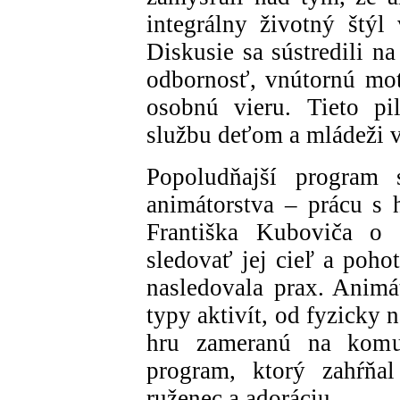
integrálny životný štýl 
Diskusie sa sústredili n
odbornosť, vnútornú mot
osobnú vieru. Tieto pil
službu deťom a mládeži 
Popoludňajší program 
animátorstva – prácu s 
Františka Kuboviča o 
sledovať jej cieľ a poho
nasledovala prax. Animá
typy aktivít, od fyzicky 
hru zameranú na komu
program, ktorý zahŕňal
ruženec a adoráciu.