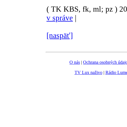
( TK KBS, fk, ml; pz )
2
v správe
|
[naspäť]
O nás
|
Ochrana osobných údaj
TV Lux naživo
|
Rádio Lum