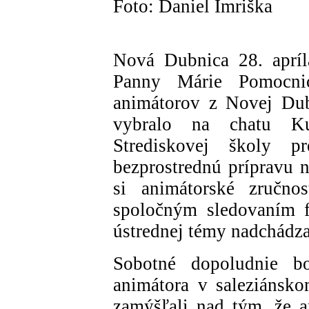
Foto: Daniel Imriška
Nová Dubnica 28. aprí
Panny Márie Pomocni
animátorov z Novej Dub
vybralo na chatu Kub
Strediskovej školy p
bezprostrednú prípravu n
si animátorské zručno
spoločným sledovaním f
ústrednej témy nadchádza
Sobotné dopoludnie bol
animátora v saleziánsko
zamýšľali nad tým, že an