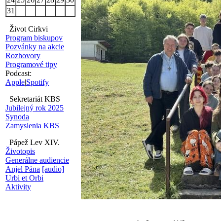
31
Život Cirkvi
Program biskupov
Pozvánky na akcie
Rozhovory
Programové tipy
Podcast:
Apple
|
Spotify
Sekretariát KBS
Jubilejný rok 2025
Synoda
Zamyslenia KBS
Pápež Lev XIV.
Životopis
Generálne audiencie
Anjel Pána
[audio]
Urbi et Orbi
Aktivity