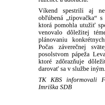
Víkend spestrili aj ne
obľúbená „tipovačka“ s 
ktorá pomohla utužiť sp
venovalo dôležitej té
plánovaniu konkrétnych
Počas záverečnej svät
posolstvom pápeža Leva
ktoré zdôrazňuje dôlež
darovať sa v službe iným
TK KBS informovali F
Imriška SDB