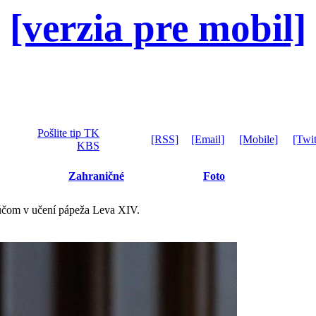
[verzia pre mobil]
Pošlite tip TK
[RSS]
[Email]
[Mobile]
[Twit
KBS
Zahraničné
Foto
ľúčom v učení pápeža Leva XIV.