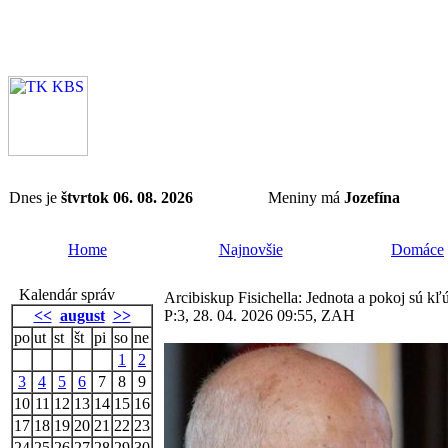
Dnes je
štvrtok 06. 08. 2026
Meniny má
Jozefína
Home
Najnovšie
Domáce
Kalendár správ
Arcibiskup Fisichella: Jednota a pokoj sú k
<<
august
>>
P:3, 28. 04. 2026 09:55, ZAH
po
ut
st
št
pi
so
ne
1
2
3
4
5
6
7
8
9
10
11
12
13
14
15
16
17
18
19
20
21
22
23
24
25
26
27
28
29
30