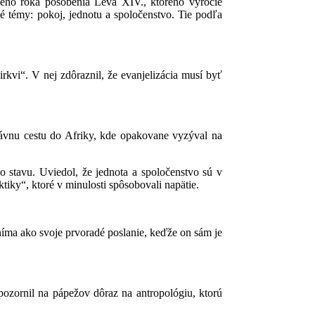
prvého roka pôsobenia Leva XIV., ktorého výročie
vné témy: pokoj, jednotu a spoločenstvo. Tie podľa
rkvi“. V nej zdôraznil, že evanjelizácia musí byť
edávnu cestu do Afriky, kde opakovane vyzýval na
ho stavu. Uviedol, že jednota a spoločenstvo sú v
iky“, ktoré v minulosti spôsobovali napätie.
níma ako svoje prvoradé poslanie, keďže on sám je
pozornil na pápežov dôraz na antropológiu, ktorú