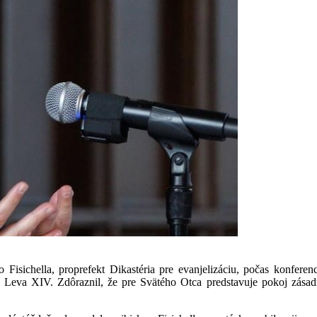
isichella, proprefekt Dikastéria pre evanjelizáciu, počas konferen
u Leva XIV. Zdôraznil, že pre Svätého Otca predstavuje pokoj zása