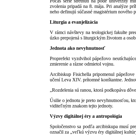
Počas série stretnutí na pôde univerzity m
zvolenia pripadá na 8. mája. Pri analýze prí
neho definujú súčasné magistérium nového p
Liturgia a evanjelizácia
V rámci návštevy na teologickej fakulte pre
úzko prepojená s liturgickým životom a osob
Jednota ako nevyhnutnosť
Proprefekt vyzdvihol pápežovo neutíchajúce
zmierenie a rázne odmietol vojnu.
Arcibiskup Fisichella pripomenul pápežove p
učení Leva XIV. prítomné konštantne. Jednot
„Rozdelenia sú ranou, ktorá podkopáva dôver
Úsilie o jednotu je preto nevyhnutnosťou, k
viditeľným znakom tejto jednoty.
Výzvy digitálnej éry a antropológia
Spoločenstvo sa podľa arcibiskupa musí pre
označil za „veľkú výzvu éry digitálnej kultúr