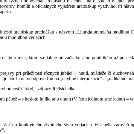
inulý týždeň odpovedal arcibiskup Fisichella na otázku o bilancii 
hovorov, homílií a oficiálnych vyjadrení arcibiskup vyzdvihol tri hla
ápeža.
dniesol arcibiskup prednášku s názvom „Liturgia premieňa modlitbu Ci
nou modlitbou veriacich.
 úsilie o mier, ktoré sa tiahne od začiatku jeho pontifikátu až po n
rejavy pri príležitosti rôznych jubileí – hnutí, mládeže či duchovné
a je podľa neho odpoveďou na „chybné interpretácie“ a „radikálne prakt
yhodnosť Cirkvi,“ zdôraznil Fisichella.
torú pápež – s heslom In illo uno unum (V ňom jedinom sme jedno) – v
nášať do konkrétneho životného štýlu veriacich. Fisichella zároveň u
y“.