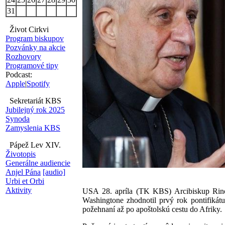
31
Život Cirkvi
Program biskupov
Pozvánky na akcie
Rozhovory
Programové tipy
Podcast:
Apple
|
Spotify
Sekretariát KBS
Jubilejný rok 2025
Synoda
Zamyslenia KBS
Pápež Lev XIV.
Životopis
Generálne audiencie
Anjel Pána
[audio]
Urbi et Orbi
Aktivity
USA 28. apríla (TK KBS) Arcibiskup Rino F
Washingtone zhodnotil prvý rok pontifikát
požehnaní až po apoštolskú cestu do Afriky.