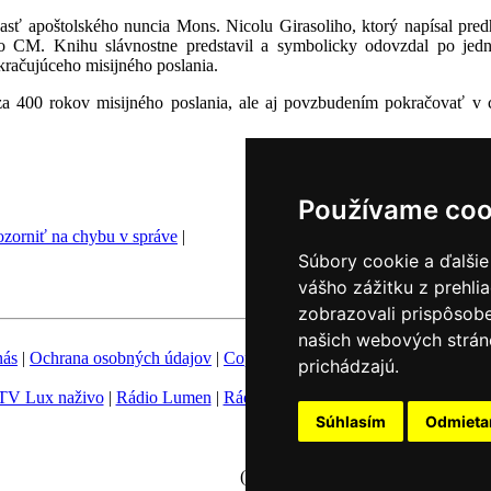
asť apoštolského nuncia Mons. Nicolu Girasoliho, ktorý napísal pr
 CM. Knihu slávnostne predstavil a symbolicky odovzdal po jedno
kračujúceho misijného poslania.
za 400 rokov misijného poslania, ale aj povzbudením pokračovať v 
Používame coo
zorniť na chybu v správe
|
Súbory cookie a ďalšie
vášho zážitku z prehli
zobrazovali prispôsobe
našich webových stráno
nás
|
Ochrana osobných údajov
|
Copyright
|
Fotobanka
|
Hovorca KBS
prichádzajú.
TV Lux naživo
|
Rádio Lumen
|
Rádio Vatikán
|
SSV
|
Katolícke novin
Súhlasím
Odmiet
Nastavenie Cookies
(c) TK KBS 2003 - 2026