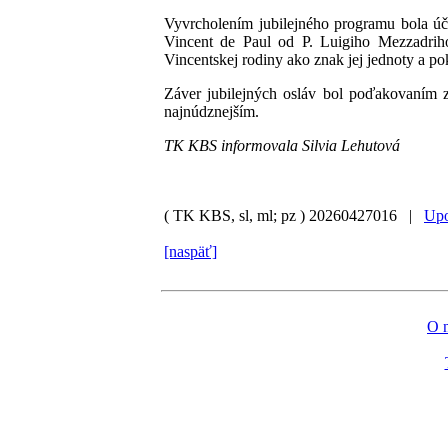
Vyvrcholením jubilejného programu bola úč
Vincent de Paul od P. Luigiho Mezzadriho
Vincentskej rodiny ako znak jej jednoty a po
Záver jubilejných osláv bol poďakovaním 
najnúdznejším.
TK KBS informovala Silvia Lehutová
( TK KBS, sl, ml; pz )
20260427016 |
Upo
[naspäť]
O 