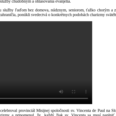
a služby chudobným a ohlasovania evanjelia.
ému služby ľuďom bez domova, núdznym, seniorom, ťažko chorým a zo
 zahraničia, ponúkli svedectvá o konkrétnych podobách charizmy svätéh
elebroval provinciál Misijnej spoločnosti sv. Vincenta de Paul na 
harizmy a pripomenul, že „každý žiak sv. Vincenta sa musí napln