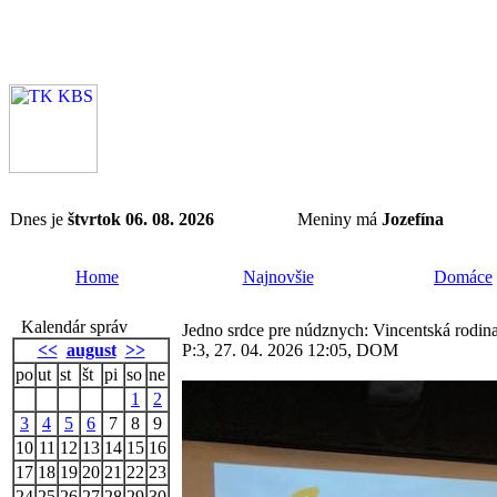
Dnes je
štvrtok 06. 08. 2026
Meniny má
Jozefína
Home
Najnovšie
Domáce
Kalendár správ
Jedno srdce pre núdznych: Vincentská rodina 
<<
august
>>
P:3, 27. 04. 2026 12:05, DOM
po
ut
st
št
pi
so
ne
1
2
3
4
5
6
7
8
9
10
11
12
13
14
15
16
17
18
19
20
21
22
23
24
25
26
27
28
29
30