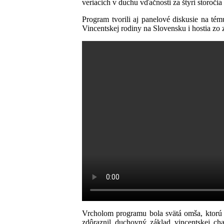
veriacich v duchu vďačnosti za štyri storoči
Program tvorili aj panelové diskusie na t
Vincentskej rodiny na Slovensku i hostia zo
Vrcholom programu bola svätá omša, ktorú c
zdôraznil duchovný základ vincentskej c