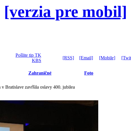
[verzia pre mobil]
Pošlite tip TK
[RSS]
[Email]
[Mobile]
[Twit
KBS
Zahraničné
Foto
v Bratislave zavŕšila oslavy 400. jubilea