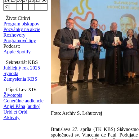
31
Život Cirkvi
Program biskupov
Pozvánky na akcie
Rozhovory
Programové tipy
Podcast:
Apple
|
Spotify
Sekretariát KBS
Jubilejný rok 2025
Synoda
Zamyslenia KBS
Pápež Lev XIV.
Životopis
Generálne audiencie
Anjel Pána
[audio]
Urbi et Orbi
Foto: Archív S. Lehutovej
Aktivity
Bratislava 27. apríla (TK KBS) Slávnostno
spoločnosti sv. Vincenta de Paul. Podujati