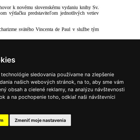
edhovor k novému slovenskému vydaniu knihy Sv.
m výtlačku predstaviteľom jednotlivých vetiev
charizme svätého Vincenta de Paul v službe tým
kies
 technológie sledovania používame na zlepšenie
adania našich webových stránok, na to, aby sme vám
ný obsah a cielené reklamy, na analýzu návštevnosti
k a na pochopenie toho, odkiaľ naši návštevníci
|
Zoznam hovorcov diecéz
y
|
Výveska
|
Do kostola
am
Zmeniť moje nastavenia