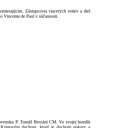
mierajúcim. Zástupcovia viacerých vetiev a diel
o Vincenta de Paul v súčasnosti.
Slovensku P. Tomáš Brezáni CM. Vo svojej homílii
iť Kristovým duchom, ktorý je duchom pokory a