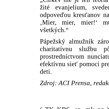
žité evanjelium, svede
odpoveďou kresťanov na 
‚Mier, mier, mier!‘ 
všetkých.“
Pápežský almužník záro
charitatívnu službu 
prostredníctvom nunciat
efektívnu sieť pomoci pre
deti.
Zdroj: ACI Prensa, reda