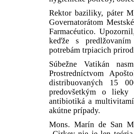
Rektor baziliky, páter 
Governatorátom Mestské
Farmacéutico. Upozornil
keďže s predlžovaním 
potrebám trpiacich prirod
Súbežne Vatikán nas
Prostredníctvom Apošto
distribuovaných 15 00
predovšetkým o lieky n
antibiotiká a multivitam
akútne prípady.
Mons. Marín de San Mart
„Cirkev nie je len teória