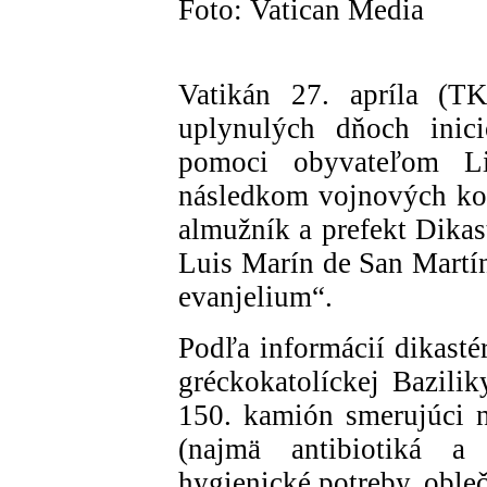
Foto: Vatican Media
Vatikán 27. apríla (
uplynulých dňoch inici
pomoci obyvateľom Li
následkom vojnových kon
almužník a prefekt Dikas
Luis Marín de San Martín,
evanjelium“.
Podľa informácií dikastér
gréckokatolíckej Bazili
150. kamión smerujúci n
(najmä antibiotiká a p
hygienické potreby, obleč