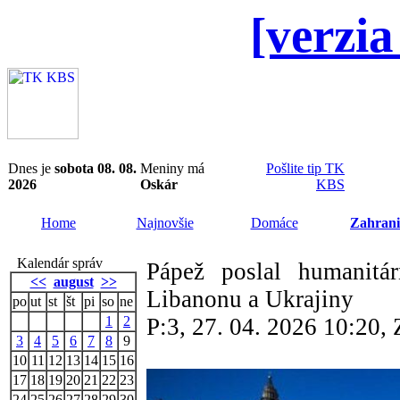
[verzia
Dnes je
sobota 08. 08.
Meniny má
Pošlite tip TK
2026
Oskár
KBS
Home
Najnovšie
Domáce
Zahrani
Kalendár správ
Pápež poslal humanit
<<
august
>>
Libanonu a Ukrajiny
po
ut
st
št
pi
so
ne
1
2
P:3, 27. 04. 2026 10:20
3
4
5
6
7
8
9
10
11
12
13
14
15
16
17
18
19
20
21
22
23
24
25
26
27
28
29
30