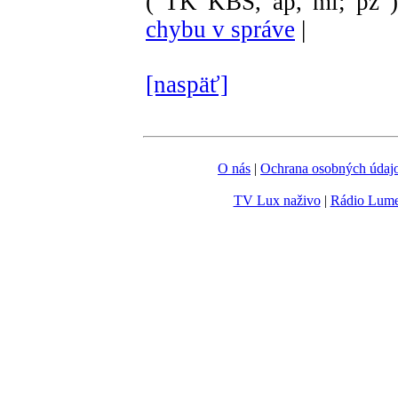
( TK KBS, ap, ml; pz 
chybu v správe
|
[naspäť]
O nás
|
Ochrana osobných údaj
TV Lux naživo
|
Rádio Lum