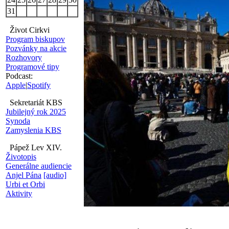
31
Život Cirkvi
Program biskupov
Pozvánky na akcie
Rozhovory
Programové tipy
Podcast:
Apple
|
Spotify
Sekretariát KBS
Jubilejný rok 2025
Synoda
Zamyslenia KBS
Pápež Lev XIV.
Životopis
Generálne audiencie
Anjel Pána
[audio]
Urbi et Orbi
Aktivity