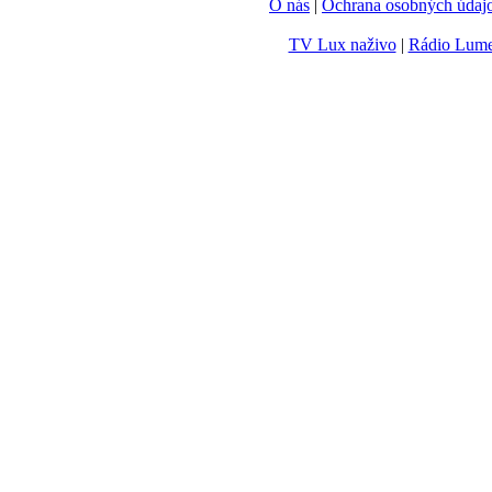
O nás
|
Ochrana osobných údaj
TV Lux naživo
|
Rádio Lum