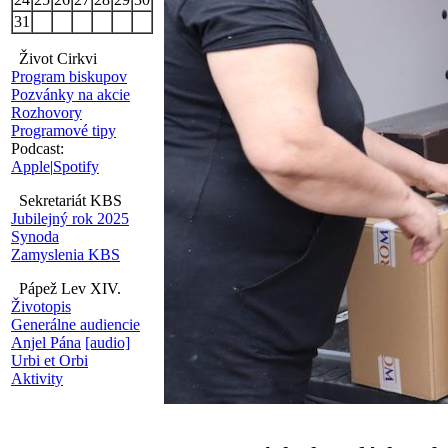
31
Život Cirkvi
Program biskupov
Pozvánky na akcie
Rozhovory
Programové tipy
Podcast:
Apple
|
Spotify
Sekretariát KBS
Jubilejný rok 2025
Synoda
Zamyslenia KBS
Pápež Lev XIV.
Životopis
Generálne audiencie
Anjel Pána
[audio]
Urbi et Orbi
Aktivity