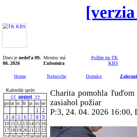
[verzia
Dnes je
nedeľa 09.
Meniny má
Pošlite tip TK
08. 2026
Ľubomíra
KBS
Home
Najnovšie
Domáce
Zahrani
Kalendár správ
Charita pomohla ľuďom 
<<
august
>>
zasiahol požiar
po
ut
st
št
pi
so
ne
1
2
P:3, 24. 04. 2026 16:00
3
4
5
6
7
8
9
10
11
12
13
14
15
16
17
18
19
20
21
22
23
24
25
26
27
28
29
30