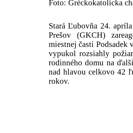
Foto: Gréckokatolícka ch
Stará Ľubovňa 24. apríl
Prešov (GKCH) zareag
miestnej časti Podsadek 
vypukol rozsiahly požiar
rodinného domu na ďalšie
nad hlavou celkovo 42 ľu
rokov.