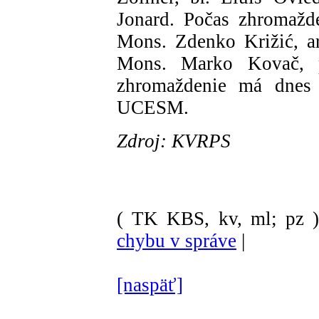
Jonard. Počas zhromažde
Mons. Zdenko Križić, ar
Mons. Marko Kovač, 
zhromaždenie má dnes 
UCESM.
Zdroj: KVRPS
( TK KBS, kv, ml; pz 
chybu v správe
|
[naspäť]