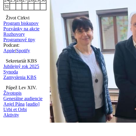
31
Život Cirkvi
Program biskupov
Pozvánky na akcie
Rozhovory
Programové tipy
Podcast:
Apple
|
Spotify
Sekretariát KBS
Jubilejný rok 2025
Synoda
Zamyslenia KBS
Pápež Lev XIV.
Životopis
Generálne audiencie
Anjel Pána
[audio]
Urbi et Orbi
Aktivity