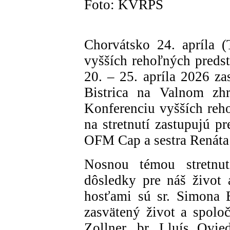
Foto: KVRPS
Chorvátsko 24. apríla 
vyšších rehoľných preds
20. – 25. apríla 2026 z
Bistrica na Valnom zh
Konferenciu vyšších reh
na stretnutí zastupujú 
OFM Cap a sestra Renáta
Nosnou témou stretnut
dôsledky pre náš život
hosťami sú sr. Simona B
zasvätený život a spoloč
Zollner, br. Lluís Ovie