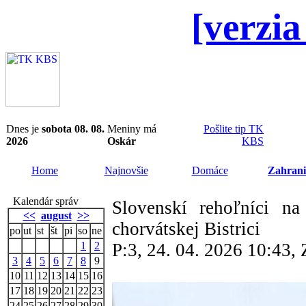
[verzia
Dnes je
sobota 08. 08.
Meniny má
Pošlite tip TK
2026
Oskár
KBS
Home
Najnovšie
Domáce
Zahrani
Kalendár správ
Slovenskí rehoľníci 
<<
august
>>
chorvátskej Bistrici
po
ut
st
št
pi
so
ne
1
2
P:3, 24. 04. 2026 10:43
3
4
5
6
7
8
9
10
11
12
13
14
15
16
17
18
19
20
21
22
23
24
25
26
27
28
29
30