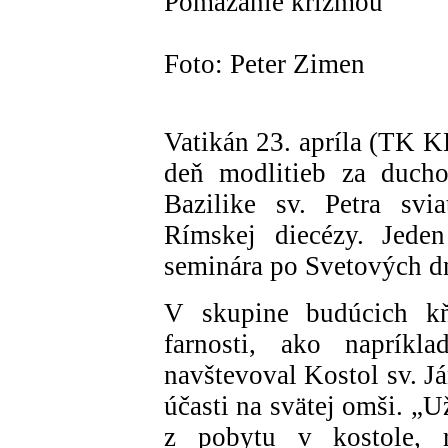
Pomazanie krizmou
Foto: Peter Zimen
Vatikán 23. apríla (TK K
deň modlitieb za ducho
Bazilike sv. Petra sv
Rímskej diecézy. Jede
seminára po Svetových d
V skupine budúcich kňa
farnosti, ako napríkl
navštevoval Kostol sv. Já
účasti na svätej omši. „U
z pobytu v kostole, 