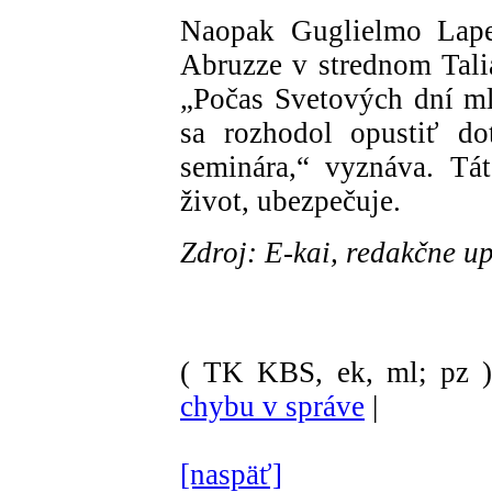
Naopak Guglielmo Lape
Abruzze v strednom Talia
„Počas Svetových dní m
sa rozhodol opustiť do
seminára,“ vyznáva. Tá
život, ubezpečuje.
Zdroj: E-kai, redakčne u
( TK KBS, ek, ml; pz 
chybu v správe
|
[naspäť]