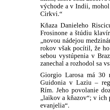
východe a v Indii, mohol
Cirkvi.“
Kňaza Danieleho Riscic
Frosinone a štúdiu klaví
„novou nádejou medzinár
rokov však pocítil, že h
sebou vystúpenia v Braz
zanechal a rozhodol sa vs
Giorgio Larosa má 30 r
Guidonia v Laziu – reg
Rím. Jeho povolanie doz
„laikov a kňazov“; v ich
evanjelia“.