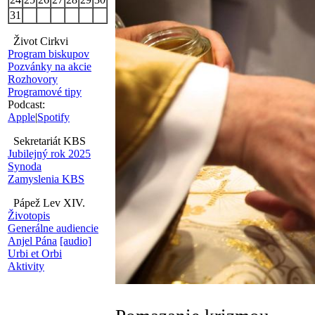
31
Život Cirkvi
Program biskupov
Pozvánky na akcie
Rozhovory
Programové tipy
Podcast:
Apple
|
Spotify
Sekretariát KBS
Jubilejný rok 2025
Synoda
Zamyslenia KBS
Pápež Lev XIV.
Životopis
Generálne audiencie
Anjel Pána
[audio]
Urbi et Orbi
Aktivity