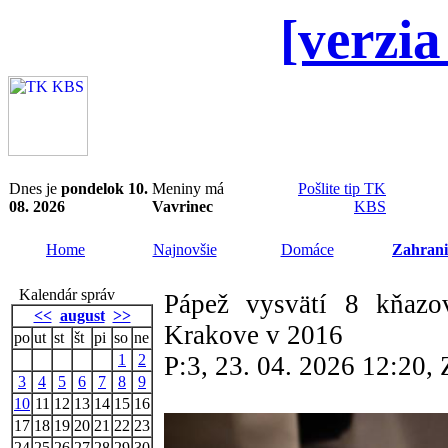
[verzia
Dnes je
pondelok 10.
Meniny má
Pošlite tip TK
08. 2026
Vavrinec
KBS
Home
Najnovšie
Domáce
Zahrani
Kalendár správ
Pápež vysvätí 8 kňaz
<<
august
>>
Krakove v 2016
po
ut
st
št
pi
so
ne
1
2
P:3, 23. 04. 2026 12:20
3
4
5
6
7
8
9
10
11
12
13
14
15
16
17
18
19
20
21
22
23
24
25
26
27
28
29
30