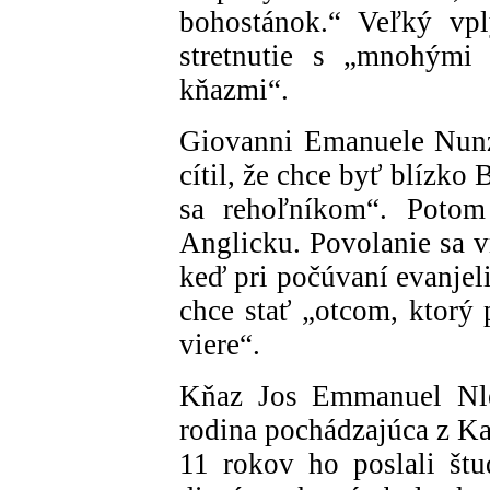
bohostánok.“ Veľký vpl
stretnutie s „mnohými
kňazmi“.
Giovanni Emanuele Nunzi
cítil, že chce byť blízk
sa rehoľníkom“. Potom 
Anglicku. Povolanie sa v
keď pri počúvaní evanjeli
chce stať „otcom, ktorý
viere“.
Kňaz Jos Emmanuel Nle
rodina pochádzajúca z Ka
11 rokov ho poslali št