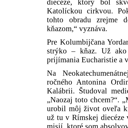
diecéze, ktorý bol skv
Katolíckou cirkvou. Po
tohto obradu zrejme d
kňazom,“ vyznáva.
Pre Kolumbijčana Yorda
strýko – kňaz. Už ako 
prijímania Eucharistie a v
Na Neokatechumenátnej
ročného Antonina Ordin
Kalábrii. Študoval medi
„Naozaj toto chcem?“. „
urobil môj život oveľa k
už tu v Rímskej diecéze 
misií, ktoré som absolvo