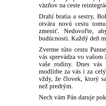
väzňov na ceste reintegrá
Drahí bratia a sestry, B
otvára novú cestu tomu
zmeniť. Nedovoľte, a
budúcnosti. Každý deň m
Zverme túto cestu Panne
vás sprevádza vo vašom ž
vaše rodiny. Dnes vás 
modlitbe za vás i za cel
vždy, že človek, ktorý s
než predtým.
Nech vám Pán daruje poko