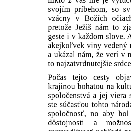
svojím príbehom, so sv
vzácny v Božích očiac
pretože Ježiš nám to zj
geste i v každom slove. 
akejkoľvek viny vedený n
a ukázal nám, že verí v 
to najzatvrdnutejšie srdce
Počas tejto cesty obj
krajinou bohatou na kultúr
spoločenstvá a jej viera 
ste súčasťou tohto národ
spoločnosť, no aby bol
dôstojnosti a možno