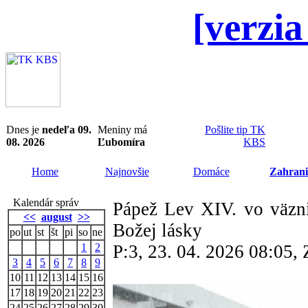
[verzia
Dnes je
nedeľa 09.
Meniny má
Pošlite tip TK
08. 2026
Ľubomíra
KBS
Home
Najnovšie
Domáce
Zahrani
Kalendár správ
Pápež Lev XIV. vo väzni
<<
august
>>
Božej lásky
po
ut
st
št
pi
so
ne
1
2
P:3, 23. 04. 2026 08:05
3
4
5
6
7
8
9
10
11
12
13
14
15
16
17
18
19
20
21
22
23
24
25
26
27
28
29
30