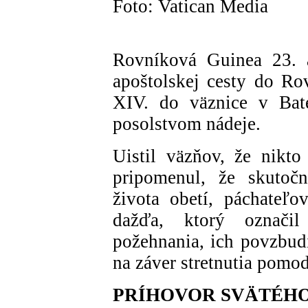
Foto: Vatican Media
Rovníková Guinea 23. a
apoštolskej cesty do Ro
XIV. do väznice v Bat
posolstvom nádeje.
Uistil väzňov, že nikto
pripomenul, že skutoč
života obetí, páchateľo
dažďa, ktorý označi
požehnania, ich povzbudi
na záver stretnutia pomod
PRÍHOVOR SVÄTÉH