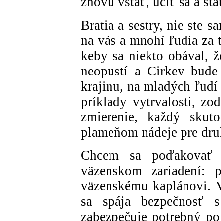
znovu vstať, učiť sa a s
Bratia a sestry, nie ste 
na vás a mnohí ľudia za 
keby sa niekto obával, ž
neopustí a Cirkev bude 
krajinu, na mladých ľudí
príklady vytrvalosti, zo
zmierenie, každý sku
plameňom nádeje pre dru
Chcem sa poďakovať 
väzenskom zariadení: p
väzenskému kaplánovi. V
sa spája bezpečnosť 
zabezpečuje potrebný po