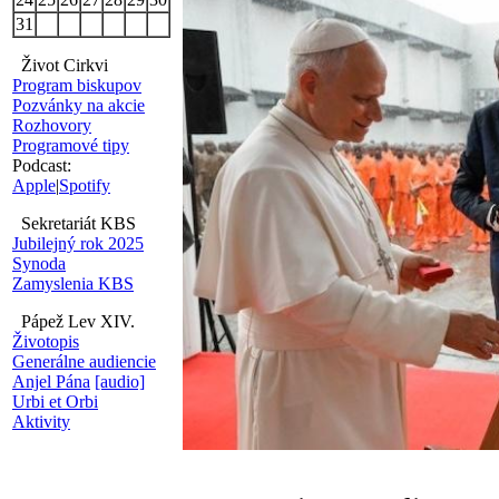
31
Život Cirkvi
Program biskupov
Pozvánky na akcie
Rozhovory
Programové tipy
Podcast:
Apple
|
Spotify
Sekretariát KBS
Jubilejný rok 2025
Synoda
Zamyslenia KBS
Pápež Lev XIV.
Životopis
Generálne audiencie
Anjel Pána
[audio]
Urbi et Orbi
Aktivity