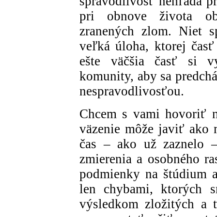
spravodlivosť nehľadá p
pri obnove života obe
zranených zlom. Niet sp
veľká úloha, ktorej čas
ešte väčšia časť si vy
komunity, aby sa predchá
nespravodlivosťou.
Chcem s vami hovoriť n
väzenie môže javiť ako m
čas – ako už zaznelo –
zmierenia a osobného ras
podmienky na štúdium a 
len chybami, ktorých s
výsledkom zložitých a 