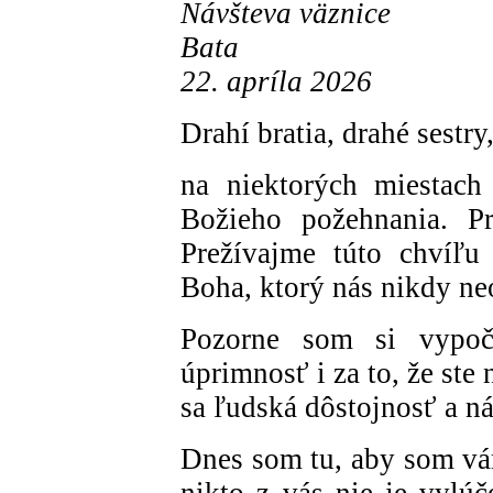
Návšteva väznice
Bata
22. apríla 2026
Drahí bratia, drahé sestry
na niektorých miestach
Božieho požehnania. Pr
Prežívajme túto chvíľu
Boha, ktorý nás nikdy ne
Pozorne som si vypoč
úprimnosť i za to, že ste 
sa ľudská dôstojnosť a ná
Dnes som tu, aby som vá
nikto z vás nie je vylú