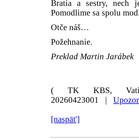
Bratia a sestry, nech 
Pomodlime sa spolu modli
Otče náš…
Požehnanie.
Preklad Martin Jarábek
( TK KBS, Vati
20260423001 |
Upozor
[naspäť]