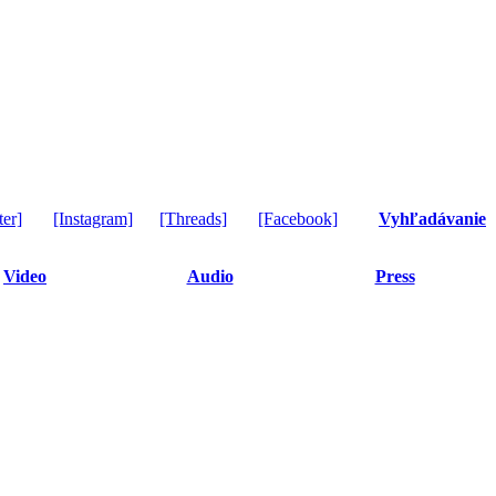
ter]
[Instagram]
[Threads]
[Facebook]
Vyhľadávanie
Video
Audio
Press