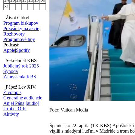
31
Život Cirkvi
Program biskupov
Pozvánky na akcie
Rozhovory
Programové tipy
Podcast:
Apple
|
Spotify
Sekretariát KBS
Jubilejný rok 2025
Synoda
Zamyslenia KBS
Pápež Lev XIV.
Životopis
Generálne audiencie
Anjel Pána
[audio]
Urbi et Orbi
Foto: Vatican Media
Aktivity
Španielsko 22. apríla (TK KBS) Apoštolská 
vigílii s mladými ľuďmi v Madride a trom bo