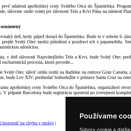
é prvé udalosti apoštolskej cesty Svätého Otca do Španielska. Progra
e, slávenie omše svätej pri slávnosti Tela a Krvi Pána na námestí Pl
l oznámený
rovnaký deň, kedy pápež dorazí do Španielska. Bude to v sobotu 6. jún
rejde Svätý Otec medzi pútnikmi a pozdraví ich z papamobilu. Stret
aristickou adoráciou.
ia, v deň slávnosti Najsvätejšieho Tela a Krvi, bude Svätý Otec pre
 eucharistická procesia, ktorú povedie...
Svätý Otec sláviť omšu svätú na štadióne na ostrove Gran Canaria, a 
dnie, bude Lev XIV. predsedať bohoslužbe v prístave Santa Cruz na ostr
mu apoštolskej cesty Svätého Otca do Španielska, organizátori otvorili
es. V prípade Barcelony bude registrácia spustená po zverejnení kompl
Používame coo
Upozorniť na chybu v správe
|
Súbory cookie a ďalšie