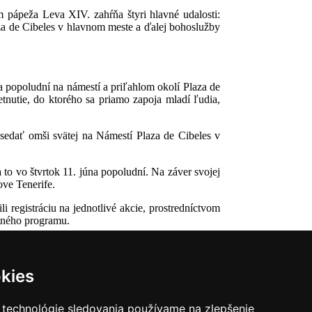
m pápeža Leva XIV. zahŕňa štyri hlavné udalosti:
aza de Cibeles v hlavnom meste a ďalej bohoslužby
a popoludní na námestí a priľahlom okolí Plaza de
nutie, do ktorého sa priamo zapoja mladí ľudia,
dsedať omši svätej na Námestí Plaza de Cibeles v
to vo štvrtok 11. júna popoludní. Na záver svojej
ove Tenerife.
 registráciu na jednotlivé akcie, prostredníctvom
etného programu.
kies
 technológie sledovania používame na zlepšenie