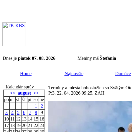
Dnes je
piatok 07. 08. 2026
Meniny má
Štefánia
Home
Najnovšie
Domáce
Kalendár správ
Termíny a miesta bohoslužieb so Svätým O
<<
august
>>
P:3, 22. 04. 2026 09:25, ZAH
po
ut
st
št
pi
so
ne
1
2
3
4
5
6
7
8
9
10
11
12
13
14
15
16
17
18
19
20
21
22
23
24
25
26
27
28
29
30