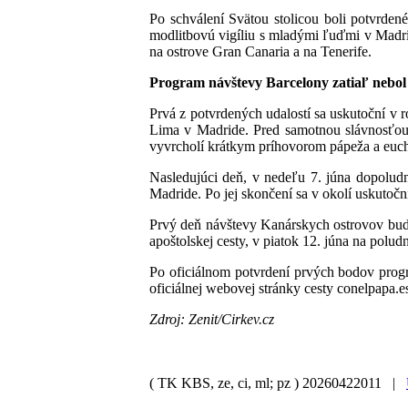
Po schválení Svätou stolicou boli potvrden
modlitbovú vigíliu s mladými ľuďmi v Madrid
na ostrove Gran Canaria a na Tenerife.
Program návštevy Barcelony zatiaľ nebo
Prvá z potvrdených udalostí sa uskutoční v 
Lima v Madride. Pred samotnou slávnosťou p
vyvrcholí krátkym príhovorom pápeža a euch
Nasledujúci deň, v nedeľu 7. júna dopoludn
Madride. Po jej skončení sa v okolí uskutoční
Prvý deň návštevy Kanárskych ostrovov bude 
apoštolskej cesty, v piatok 12. júna na polu
Po oficiálnom potvrdení prvých bodov progra
oficiálnej webovej stránky cesty conelpapa.
Zdroj: Zenit/Cirkev.cz
( TK KBS, ze, ci, ml; pz )
20260422011 |