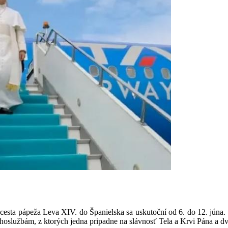
cesta pápeža Leva XIV. do Španielska sa uskutoční od 6. do 12. júna.
hoslužbám, z ktorých jedna pripadne na slávnosť Tela a Krvi Pána a d