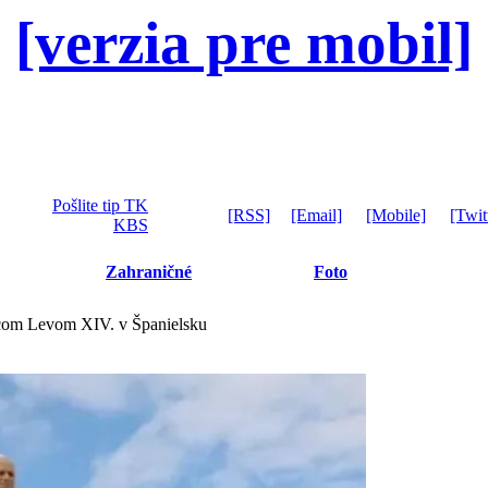
[verzia pre mobil]
Pošlite tip TK
[RSS]
[Email]
[Mobile]
[Twit
KBS
Zahraničné
Foto
tcom Levom XIV. v Španielsku