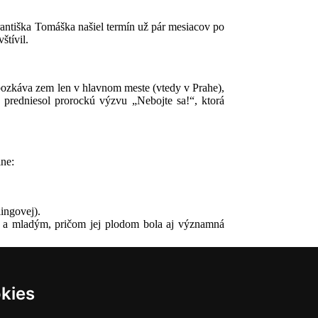
rantiška Tomáška našiel termín už pár mesiacov po
štívil.
 bozkáva zem len v hlavnom meste (vtedy v Prahe),
 predniesol prorockú výzvu „Nebojte sa!“, ktorá
ine:
ingovej).
ným a mladým, pričom jej plodom bola aj významná
a našom území zanechali.
kies