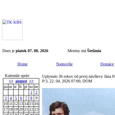
Dnes je
piatok 07. 08. 2026
Meniny má
Štefánia
Home
Najnovšie
Domáce
Kalendár správ
Uplynulo 36 rokov od prvej návštevy Jána Pa
<<
august
>>
P:3, 22. 04. 2026 07:00, DOM
po
ut
st
št
pi
so
ne
1
2
3
4
5
6
7
8
9
10
11
12
13
14
15
16
17
18
19
20
21
22
23
24
25
26
27
28
29
30