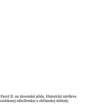
Pavol II. na slovenskú pôdu. Historická návšteva
ovuzískanej náboženskej a občianskej slobody.