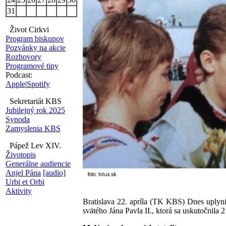
31
Život Cirkvi
Program biskupov
Pozvánky na akcie
Rozhovory
Programové tipy
Podcast:
Apple
|
Spotify
Sekretariát KBS
Jubilejný rok 2025
Synoda
Zamyslenia KBS
Pápež Lev XIV.
Životopis
Generálne audiencie
Anjel Pána
[audio]
Urbi et Orbi
Aktivity
Bratislava 22. apríla (TK KBS) Dnes uplyni
svätého Jána Pavla II., ktorá sa uskutočnila