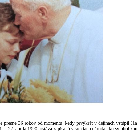
e presne 36 rokov od momentu, kedy prvýkrát v dejinách vstúpil Ján 
 21. – 22. apríla 1990, ostáva zapísaná v srdciach národa ako symbol zn