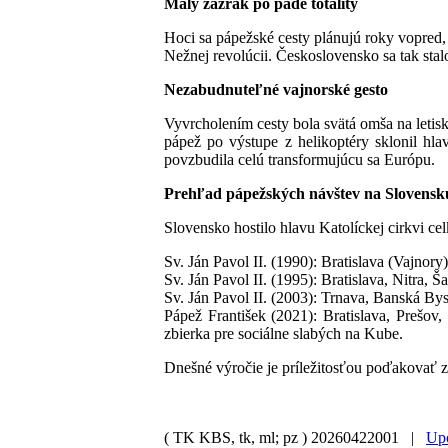
Malý zázrak po páde totality
Hoci sa pápežské cesty plánujú roky vopred,
Nežnej revolúcii. Československo sa tak sta
Nezabudnuteľné vajnorské gesto
Vyvrcholením cesty bola svätá omša na letis
pápež po výstupe z helikoptéry sklonil hl
povzbudila celú transformujúcu sa Európu.
Prehľad pápežských návštev na Slovensk
Slovensko hostilo hlavu Katolíckej cirkvi ce
Sv. Ján Pavol II. (1990): Bratislava (Vajnory)
Sv. Ján Pavol II. (1995): Bratislava, Nitra, 
Sv. Ján Pavol II. (2003): Trnava, Banská By
Pápež František (2021): Bratislava, Prešov
zbierka pre sociálne slabých na Kube.
Dnešné výročie je príležitosťou poďakovať z
( TK KBS, tk, ml; pz )
20260422001 |
Upo