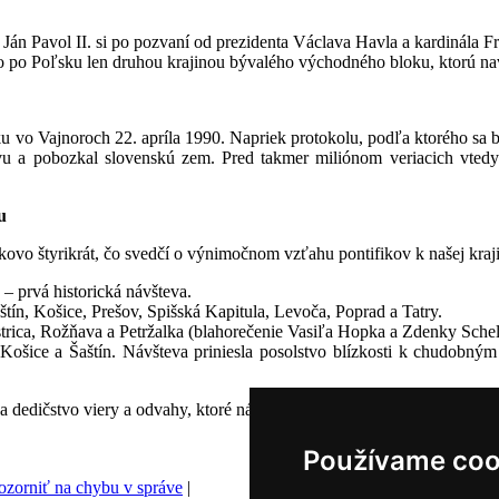
 Ján Pavol II. si po pozvaní od prezidenta Václava Havla a kardinála F
lo po Poľsku len druhou krajinou bývalého východného bloku, ktorú nav
ku vo Vajnoroch 22. apríla 1990. Napriek protokolu, podľa ktorého sa
avu a pobozkal slovenskú zem. Pred takmer miliónom veriacich vtedy
u
lkovo štyrikrát, čo svedčí o výnimočnom vzťahu pontifikov k našej kraj
 – prvá historická návšteva.
Šaštín, Košice, Prešov, Spišská Kapitula, Levoča, Poprad a Tatry.
strica, Rožňava a Petržalka (blahorečenie Vasiľa Hopka a Zdenky Schel
, Košice a Šaštín. Návšteva priniesla posolstvo blízkosti k chudob
a dedičstvo viery a odvahy, ktoré nám títo nástupcovia svätého Petra n
Používame coo
zorniť na chybu v správe
|