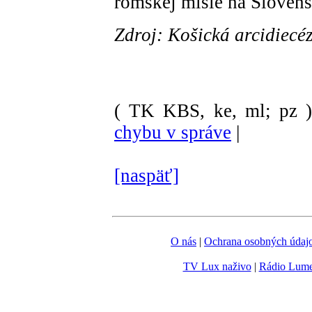
rómskej misie na Slovens
Zdroj: Košická arcidiecé
( TK KBS, ke, ml; pz 
chybu v správe
|
[naspäť]
O nás
|
Ochrana osobných údaj
TV Lux naživo
|
Rádio Lum