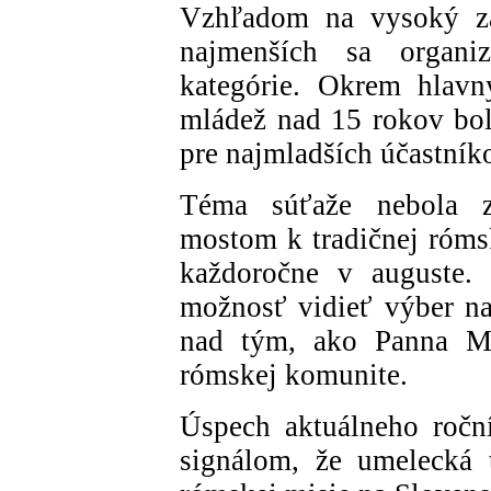
Vzhľadom na vysoký zá
najmenších sa organiz
kategórie. Okrem hlavn
mládež nad 15 rokov bol
pre najmladších účastník
Téma súťaže nebola 
mostom k tradičnej rómsk
každoročne v auguste.
možnosť vidieť výber naj
nad tým, ako Panna Már
rómskej komunite.
Úspech aktuálneho ročn
signálom, že umelecká 