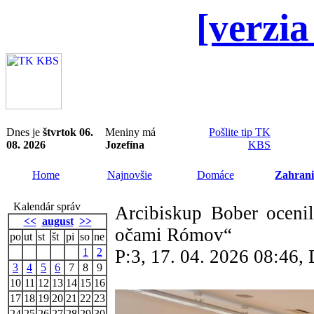
[verzia
Dnes je
štvrtok 06.
Meniny má
Pošlite tip TK
08. 2026
Jozefína
KBS
Home
Najnovšie
Domáce
Zahrani
Kalendár správ
Arcibiskup Bober oceni
<<
august
>>
očami Rómov“
po
ut
st
št
pi
so
ne
1
2
P:3, 17. 04. 2026 08:46
3
4
5
6
7
8
9
10
11
12
13
14
15
16
17
18
19
20
21
22
23
24
25
26
27
28
29
30