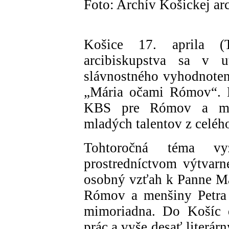
Foto: Archív Košickej ar
Košice 17. aprila (
arcibiskupstva sa v u
slávnostného vyhodnoten
„Mária očami Rómov“. P
KBS pre Rómov a menš
mladých talentov z celéh
Tohtoročná téma v
prostredníctvom výtvarn
osobný vzťah k Panne Má
Rómov a menšiny Petra 
mimoriadna. Do Košíc d
prác a vyše desať literárn