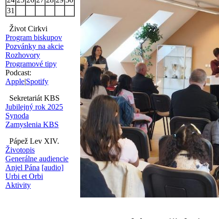
31
Život Cirkvi
Program biskupov
Pozvánky na akcie
Rozhovory
Programové tipy
Podcast:
Apple
|
Spotify
Sekretariát KBS
Jubilejný rok 2025
Synoda
Zamyslenia KBS
Pápež Lev XIV.
Životopis
Generálne audiencie
Anjel Pána
[audio]
Urbi et Orbi
Aktivity