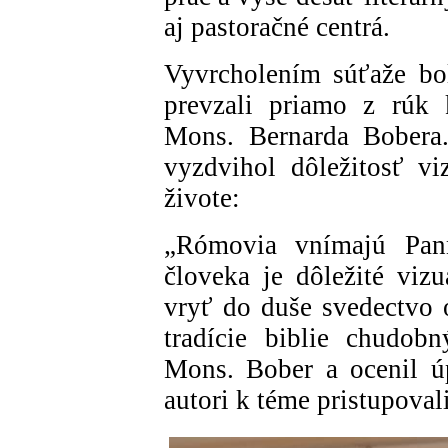
aj pastoračné centrá.
Vyvrcholením súťaže bol
prevzali priamo z rúk 
Mons. Bernarda Bobera.
vyzdvihol dôležitosť v
živote:
„Rómovia vnímajú Pa
človeka je dôležité viz
vryť do duše svedectvo 
tradície biblie chudob
Mons. Bober a ocenil ú
autori k téme pristupovali