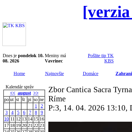
[verzia
Dnes je
pondelok 10.
Meniny má
Pošlite tip TK
08. 2026
Vavrinec
KBS
Home
Najnovšie
Domáce
Zahrani
Kalendár správ
Zbor Cantica Sacra Tyrna
<<
august
>>
Ríme
po
ut
st
št
pi
so
ne
1
2
P:3, 14. 04. 2026 13:10
3
4
5
6
7
8
9
10
11
12
13
14
15
16
17
18
19
20
21
22
23
24
25
26
27
28
29
30