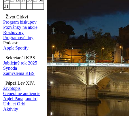
31
Život Cirkvi
Program biskupov
Pozvánky na akcie
Rozhovory
Programové tipy
Podcast:
Apple
|
Spotify
Sekretariát KBS
Jubilejný rok 2025
Synoda
Zamyslenia KBS
Pápež Lev XIV.
Životopis
Generálne audiencie
Anjel Pána
[audio]
Urbi et Orbi
Aktivity