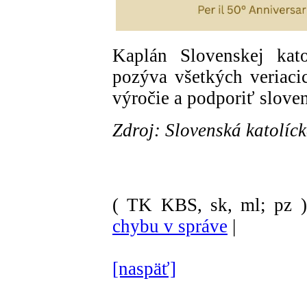
Kaplán Slovenskej kat
pozýva všetkých veriacic
výročie a podporiť slove
Zdroj: Slovenská katolíc
( TK KBS, sk, ml; pz )
chybu v správe
|
[naspäť]