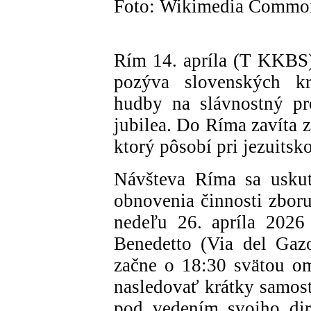
Foto: Wikimedia Commo
Rím 14. apríla (T KKBS)
pozýva slovenských kr
hudby na slávnostný pr
jubilea. Do Ríma zavíta 
ktorý pôsobí pri jezuitsk
Návšteva Ríma sa uskuto
obnovenia činnosti zboru
nedeľu 26. apríla 2026
Benedetto (Via del Gaz
začne o 18:30 svätou om
nasledovať krátky samost
pod vedením svojho dir