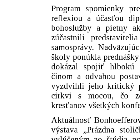
Program spomienky pre
reflexiou a účasťou di
bohoslužby a pietny ak
zúčastnili predstavitel
samosprávy. Nadväzujúc
školy ponúkla prednášky
dokázal spojiť hlbokú 
činom a odvahou postav
vyzdvihli jeho kritický 
cirkvi s mocou, čo z
kresťanov všetkých konfes
Aktuálnosť Bonhoefferov
výstava „Prázdna stoli
vylúčeným zo štúdia po