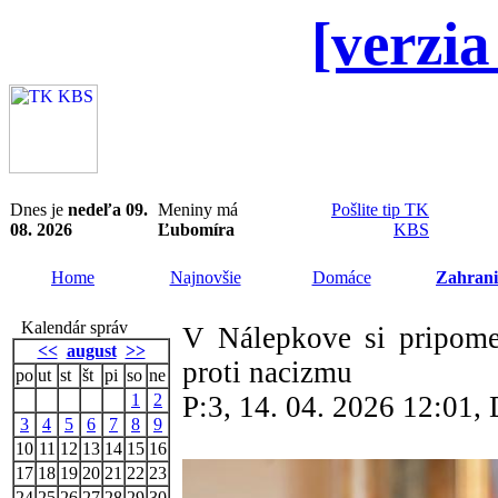
[verzia
Dnes je
nedeľa 09.
Meniny má
Pošlite tip TK
08. 2026
Ľubomíra
KBS
Home
Najnovšie
Domáce
Zahrani
Kalendár správ
V Nálepkove si pripome
<<
august
>>
proti nacizmu
po
ut
st
št
pi
so
ne
1
2
P:3, 14. 04. 2026 12:01
3
4
5
6
7
8
9
10
11
12
13
14
15
16
17
18
19
20
21
22
23
24
25
26
27
28
29
30