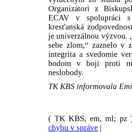
Organizátori z Biskups
ECAV v spolupráci s 
kresťanská zodpovednosť
je univerzálnou výzvou. 
sebe zlom,“ zaznelo v 
integrita a svedomie v
bodom v boji proti 
neslobody.
TK KBS informovala Emí
( TK KBS, em, ml; pz 
chybu v správe
|