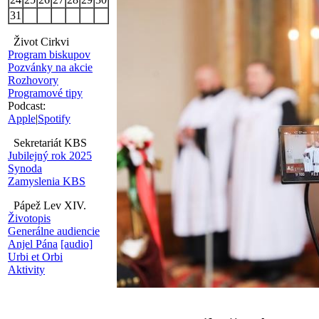
31
Život Cirkvi
Program biskupov
Pozvánky na akcie
Rozhovory
Programové tipy
Podcast:
Apple
|
Spotify
Sekretariát KBS
Jubilejný rok 2025
Synoda
Zamyslenia KBS
Pápež Lev XIV.
Životopis
Generálne audiencie
Anjel Pána
[audio]
Urbi et Orbi
Aktivity