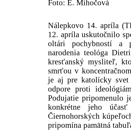
Foto: E. Mihočová
Nálepkovo 14. apríla (
12. apríla uskutočnilo 
oltári pochybností a 
narodenia teológa Diet
kresťanský mysliteľ, kt
smrťou v koncentračnom
je aj pre katolícky sv
odpore proti ideológiá
Podujatie pripomenulo j
konkrétne jeho účasť
Čiernohorských kúpeľoch
pripomína pamätná tabuľa