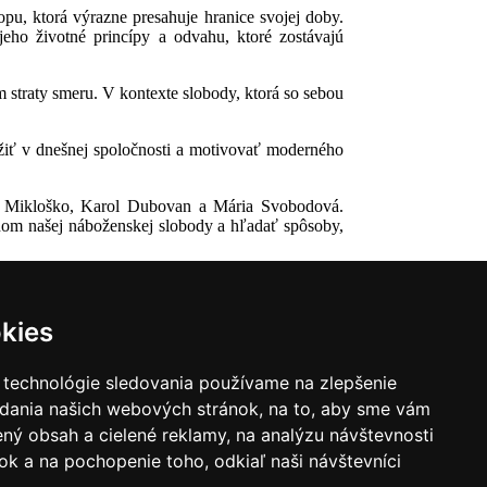
pu, ktorá výrazne presahuje hranice svojej doby.
jeho životné princípy a odvahu, ktoré zostávajú
 straty smeru. V kontexte slobody, ktorá so sebou
žiť v dnešnej spoločnosti a motivovať moderného
šek Mikloško, Karol Dubovan a Mária Svobodová.
ňom našej náboženskej slobody a hľadať spôsoby,
kies
 technológie sledovania používame na zlepšenie
adania našich webových stránok, na to, aby sme vám
ný obsah a cielené reklamy, na analýzu návštevnosti
k a na pochopenie toho, odkiaľ naši návštevníci
|
Zoznam hovorcov diecéz