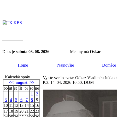
Dnes je
sobota 08. 08. 2026
Meniny má
Oskár
Home
Najnovšie
Domáce
Kalendár správ
Vy ste svetlo sveta: Odkaz Vladimíra Jukla 
<<
august
>>
P:3, 14. 04. 2026 10:50, DOM
po
ut
st
št
pi
so
ne
1
2
3
4
5
6
7
8
9
10
11
12
13
14
15
16
17
18
19
20
21
22
23
24
25
26
27
28
29
30