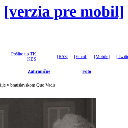
[verzia pre mobil]
Pošlite tip TK
[RSS]
[Email]
[Mobile]
[Twitt
KBS
Zahraničné
Foto
ožije v bratislavskom Quo Vadis