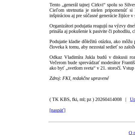
Tento „generál tajnej Cirkvi“ spolu so Silv
Cieľom stretnutia je nielen pripomenúť si
inšpiráciou aj pre súčasné generácie žijúce v
Organizátori podujatia reagujú na výzvy dne
prináša aj pokušenie k pasivite či pohodliu, 
Podujatie kladie dôležitú otázku, ako môžu
človeka k tomu, aby nezostal sedieť so zalo
Odkaz Vladimíra Jukla budú v diskusii roz
Večerom bude sprevádzať moderátor Františ
ako byť „svetlom sveta“ v 21. storočí. Vstup 
Zdroj: FKI, redakčne upravené
( TK KBS, fki, ml; pz )
20260414008 |
Up
[naspäť]
O 