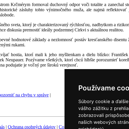
estrom Krčmérym formoval duchovný odpor voči totalite a zanechal sto
 historické zásluhy tohto výnimočného muža, ale najmä reflektovať 
 slobode.
šného sveta, ktorý je charakterizovaný rýchlosťou, nadbytkom a rizikom
chce diskusia premostiť ideály podzemnej Cirkvi s aktuálnou realitou.
 pevné hodnotové základy a nezlomnosť postáv kresťanského disentu 
ženými rukami.
víjať hostia, ktorí mali k jeho myšlienkam a dielu blízko: Franti
ek Neupauer. Pozývame všetkých, ktorí chcú hlbšie porozumieť kore
na podujatie je voľný pre širokú verejnosť.
Používame coo
ozorniť na chybu v správe
|
Súbory cookie a ďalšie
vášho zážitku z prehli
zobrazovali prispôsobe
našich webových stráno
nás
|
Ochrana osobných údajov
|
Copyright
|
Fotobanka
|
Hovorca KBS