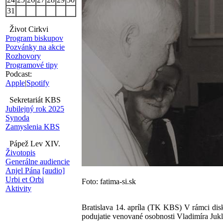
31
Život Cirkvi
Program biskupov
Pozvánky na akcie
Rozhovory
Programové tipy
Podcast:
Apple
|
Spotify
Sekretariát KBS
Jubilejný rok 2025
Synoda
Zamyslenia KBS
Pápež Lev XIV.
Životopis
Generálne audiencie
Anjel Pána
[audio]
Urbi et Orbi
Foto: fatima-si.sk
Aktivity
Bratislava 14. apríla (TK KBS) V rámci disk
podujatie venované osobnosti Vladimíra Jukl