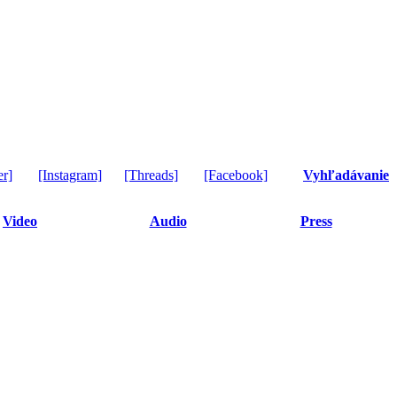
er]
[Instagram]
[Threads]
[Facebook]
Vyhľadávanie
Video
Audio
Press