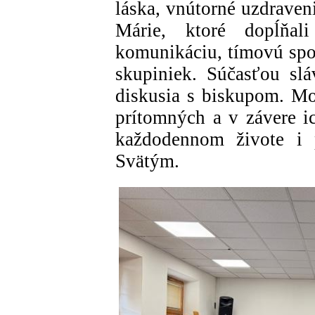
láska, vnútorné uzdraveni
Márie, ktoré dopĺňal
komunikáciu, tímovú spo
skupiniek. Súčasťou sl
diskusia s biskupom. Mo
prítomných a v závere i
každodennom živote i 
Svätým.