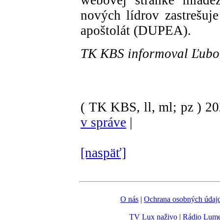
nových lídrov zastrešuje
apoštolát (DUPEA).
TK KBS informoval Ľubo
( TK KBS, ll, ml; pz )
2
v správe
|
[naspäť]
O nás
|
Ochrana osobných údaj
TV Lux naživo
|
Rádio Lum