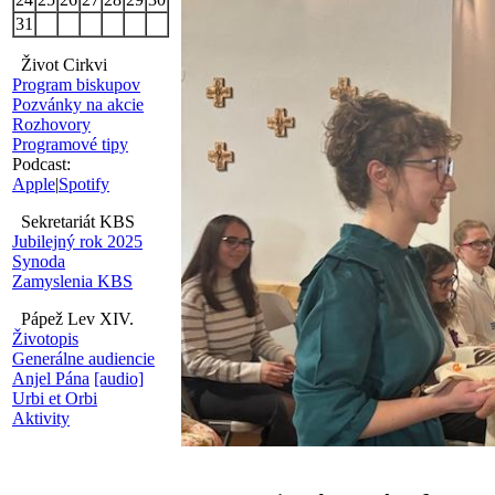
31
Život Cirkvi
Program biskupov
Pozvánky na akcie
Rozhovory
Programové tipy
Podcast:
Apple
|
Spotify
Sekretariát KBS
Jubilejný rok 2025
Synoda
Zamyslenia KBS
Pápež Lev XIV.
Životopis
Generálne audiencie
Anjel Pána
[audio]
Urbi et Orbi
Aktivity