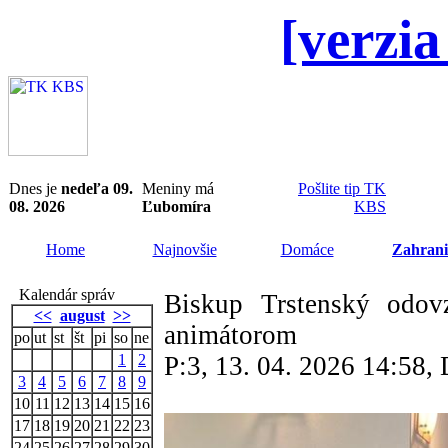
[verzia
Dnes je
nedeľa 09.
Meniny má
Pošlite tip TK
08. 2026
Ľubomíra
KBS
Home
Najnovšie
Domáce
Zahrani
Kalendár správ
Biskup Trstenský odov
<<
august
>>
animátorom
po
ut
st
št
pi
so
ne
1
2
P:3, 13. 04. 2026 14:58
3
4
5
6
7
8
9
10
11
12
13
14
15
16
17
18
19
20
21
22
23
24
25
26
27
28
29
30