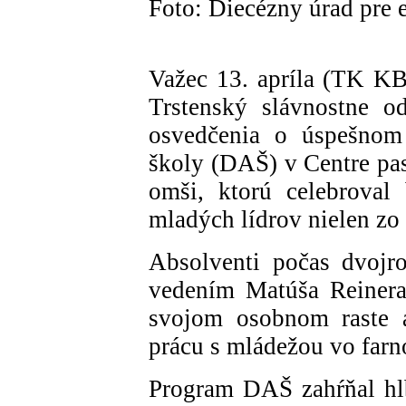
Foto: Diecézny úrad pre e
Važec 13. apríla (TK KB
Trstenský slávnostne o
osvedčenia o úspešnom 
školy (DAŠ) v Centre pas
omši, ktorú celebroval 
mladých lídrov nielen zo 
Absolventi počas dvojr
vedením Matúša Reinera
svojom osobnom raste a
prácu s mládežou vo farn
Program DAŠ zahŕňal hl