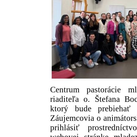
Centrum pastorácie 
riaditeľa o. Štefana Bo
ktorý bude prebiehať
Záujemcovia o animátors
prihlásiť prostredníct
webovej stránke mladez.