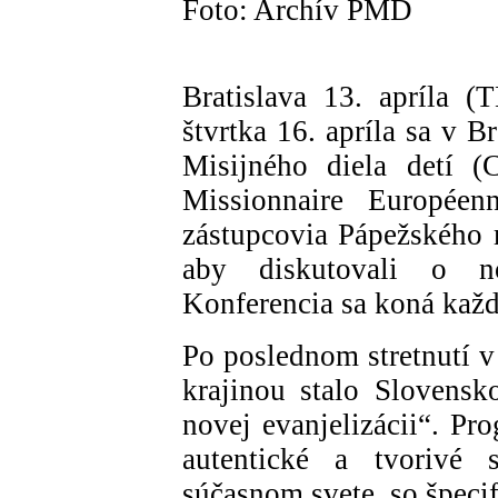
Foto: Archív PMD
Bratislava 13. apríla 
štvrtka 16. apríla sa v 
Misijného diela detí 
Missionnaire Européen
zástupcovia Pápežského m
aby diskutovali o no
Konferencia sa koná každ
Po poslednom stretnutí v
krajinou stalo Slovensk
novej evanjelizácii“. Pr
autentické a tvorivé 
súčasnom svete, so špeci