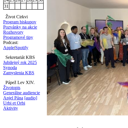
31
Život Cirkvi
Program biskupov
Pozvánky na akcie
Rozhovory
Programové tipy
Podcast:
Apple
|
Spotify
Sekretariát KBS
Jubilejný rok 2025
Synoda
Zamyslenia KBS
Pápež Lev XIV.
Životopis
Generálne audiencie
Anjel Pána
[audio]
Urbi et Orbi
Aktivity