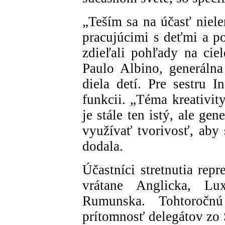
„Teším sa na účasť niele
pracujúcimi s deťmi a po
zdieľali pohľady na ciel
Paulo Albino, generáln
diela detí. Pre sestru I
funkcii. „Téma kreativit
je stále ten istý, ale ge
využívať tvorivosť, aby 
dodala.
Účastníci stretnutia rep
vrátane Anglicka, Lu
Rumunska. Tohtoročnú
prítomnosť delegátov zo 