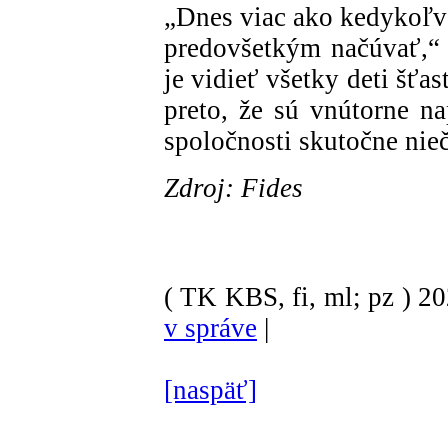
„Dnes viac ako kedykoľ
predovšetkým načúvať,“ 
je vidieť všetky deti šťas
preto, že sú vnútorne n
spoločnosti skutočne nie
Zdroj: Fides
( TK KBS, fi, ml; pz )
2
v správe
|
[naspäť]