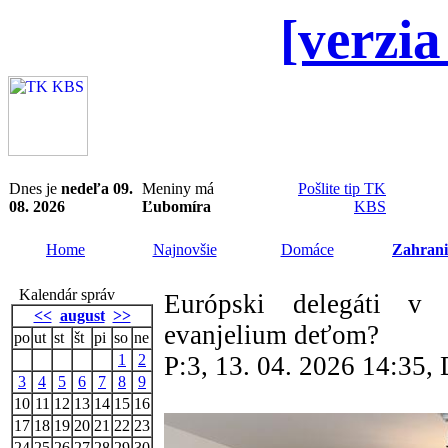
[verzia
Dnes je
nedeľa 09.
Meniny má
Pošlite tip TK
08. 2026
Ľubomíra
KBS
Home
Najnovšie
Domáce
Zahrani
Kalendár správ
Európski delegáti v 
<<
august
>>
evanjelium deťom?
po
ut
st
št
pi
so
ne
1
2
P:3, 13. 04. 2026 14:35
3
4
5
6
7
8
9
10
11
12
13
14
15
16
17
18
19
20
21
22
23
24
25
26
27
28
29
30