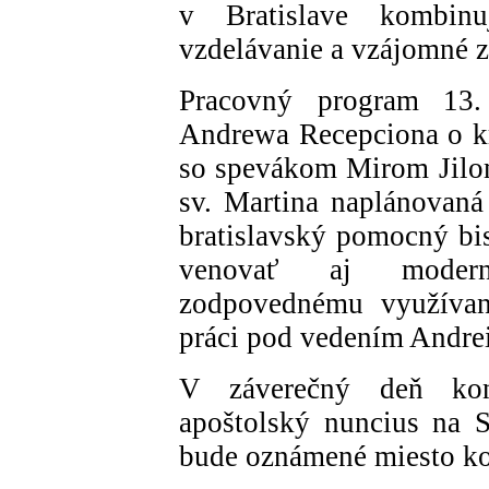
v Bratislave kombin
vzdelávanie a vzájomné z
Pracovný program 13. 
Andrewa Recepciona o kre
so spevákom Mirom Jilom
sv. Martina naplánovaná
bratislavský pomocný bi
venovať aj modern
zodpovednému využívani
práci pod vedením Andre
V záverečný deň kon
apoštolský nuncius na 
bude oznámené miesto ko