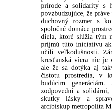
prírode a solidarity s
povzbudzujúce, že práve
duchovný rozmer s kon
spoločné domáce prostred
diela, ktoré slúžia tým 
prijmú túto iniciatívu a
učili veľkodušnosti. Zá
kresťanská viera nie je
ale že sa dotýka aj taký
čistotu prostredia, v 
budúcim generáciám.
zodpovední a solidárni,
skutky lásky a spravod
arcibiskup metropolita M