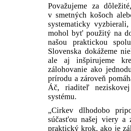
Považujeme za dôležité
v smetných košoch aleb
systematicky vyzbierali
mohol byť použitý na do
našou praktickou spol
Slovenska dokážeme niel
ale aj inšpirujeme kr
zálohovanie ako jednodu
prírodu a zároveň pomáh
Áč, riaditeľ neziskove
systému.
„Cirkev dlhodobo pripo
súčasťou našej viery a
praktický krok, ako je z