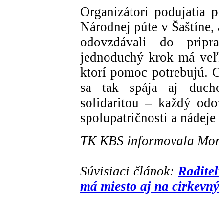
Organizátori podujatia 
Národnej púte v Šaštíne,
odovzdávali do pripr
jednoduchý krok má veľk
ktorí pomoc potrebujú. 
sa tak spája aj duch
solidaritou – každý od
spolupatričnosti a nádeje 
TK KBS informovala Mon
Súvisiaci článok:
Radite
má miesto aj na cirkevn