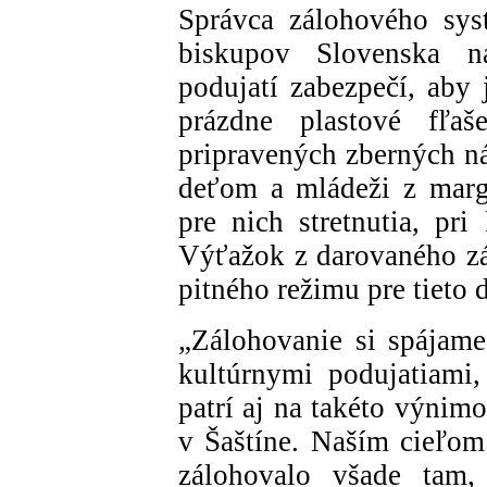
Správca zálohového sys
biskupov Slovenska 
podujatí zabezpečí, aby
prázdne plastové fľ
pripravených zberných ná
deťom a mládeži z marg
pre nich stretnutia, pri
Výťažok z darovaného zá
pitného režimu pre tieto 
„Zálohovanie si spájame
kultúrnymi podujatiami
patrí aj na takéto výnim
v Šaštíne. Naším cieľom
zálohovalo všade tam,