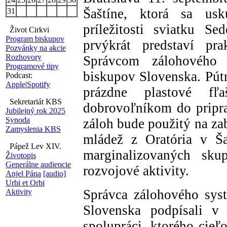
Šaštíne, ktorá sa us
31
príležitosti sviatku S
Život Cirkvi
Program biskupov
prvýkrát predstaví pr
Pozvánky na akcie
Rozhovory
Správcom zálohového
Programové tipy
biskupov Slovenska. Pú
Podcast:
Apple
|
Spotify
prázdne plastové f
Sekretariát KBS
dobrovoľníkom do pripr
Jubilejný rok 2025
Synoda
záloh bude použitý na za
Zamyslenia KBS
mládež z Oratória v Ša
Pápež Lev XIV.
marginalizovaných sk
Životopis
Generálne audiencie
rozvojové aktivity.
Anjel Pána
[audio]
Urbi et Orbi
Správca zálohového sys
Aktivity
Slovenska podpísali 
spolupráci, ktorého cieľ