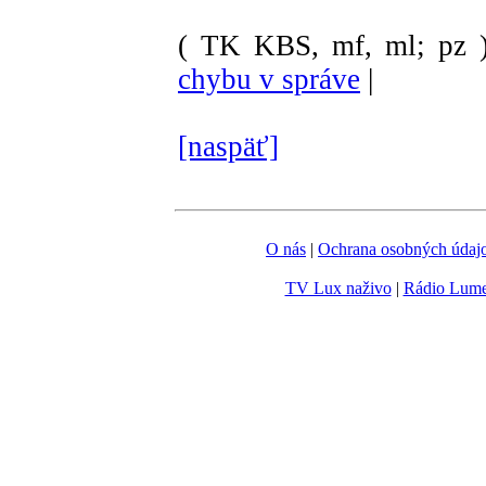
( TK KBS, mf, ml; pz 
chybu v správe
|
[naspäť]
O nás
|
Ochrana osobných údaj
TV Lux naživo
|
Rádio Lum