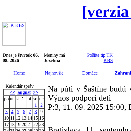
[verzia
Dnes je
štvrtok 06.
Meniny má
Pošlite tip TK
08. 2026
Jozefína
KBS
Home
Najnovšie
Domáce
Zahrani
Kalendár správ
Na púti v Šaštíne budú v
<<
august
>>
Výnos podporí deti
po
ut
st
št
pi
so
ne
1
2
P:3, 11. 09. 2025 15:00
3
4
5
6
7
8
9
10
11
12
13
14
15
16
17
18
19
20
21
22
23
Bratislava 11. septem
24
25
26
27
28
29
30