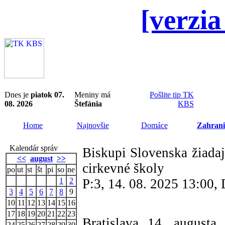
[verzia
Dnes je
piatok 07.
Meniny má
Pošlite tip TK
08. 2026
Štefánia
KBS
Home
Najnovšie
Domáce
Zahrani
Kalendár správ
Biskupi Slovenska žiada
<<
august
>>
cirkevné školy
po
ut
st
št
pi
so
ne
1
2
P:3, 14. 08. 2025 13:00
3
4
5
6
7
8
9
10
11
12
13
14
15
16
17
18
19
20
21
22
23
Bratislava 14. august
24
25
26
27
28
29
30