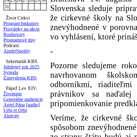
Slovenska sleduje prípr
31
že cirkevné školy na S
Život Cirkvi
Program biskupov
znevýhodnené v porovna
Pozvánky na akcie
Rozhovory
vo vyhlásení, ktoré prin
Programové tipy
Podcast:
-
Apple
|
Spotify
Sekretariát KBS
Pozorne sledujeme roko
Jubilejný rok 2025
Synoda
navrhovanom školsk
Zamyslenia KBS
odborníkmi, riaditeľmi
Pápež Lev XIV.
právnikov sa naďalej 
Životopis
Generálne audiencie
pripomienkovanie predkl
Anjel Pána
[audio]
Urbi et Orbi
Aktivity
Veríme, že cirkevné šk
spôsobom znevýhodnené 
zo strany štátu budú aj