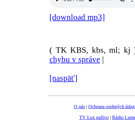
[download mp3]
( TK KBS, kbs, ml; kj 
chybu v správe
|
[naspäť]
O nás
|
Ochrana osobných údaj
TV Lux naživo
|
Rádio Lum