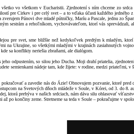
s: všetko vo všetkom v Eucharistii. Zjednotení s ním chceme zo srd
ilostí pre Cirkev i pre celý svet – a to vďaka účasti každého jedného
zverujem Pánovi dve mladé pútničky, Maríu a Pascale, jednu zo Špani
ým sestrám a rehoľníkom, vychovávateľom, ktorí vás sprevádzali, ako 
ejou pre svet, sme bližšie než kedykoľvek predtým k mladým, ktorí 
 na Ukrajine, so všetkými mladými v krajinách zasiahnutých vojnou.
, kde sa konflikty neriešia zbraňami, ale dialógom.
 jeho odpustením, so silou jeho Ducha. Moji drahí priatelia, zjednotení
dete semienkami nádeje tam, kde žijete: v rodine, medzi priateľmi, v 
 pokračovať a zavedie nás do Ázie! Obnovujem pozvanie, ktoré pred 
nástupcom na Svetových dňoch mládeže v Soule, v Kórei, od 3. do 8. au
ádej, ktorá prebýva v našich srdciach, nám dáva silu ohlasovať víťazst
mi až po končiny zeme. Stretneme sa teda v Soule – pokračujme v spolo
.