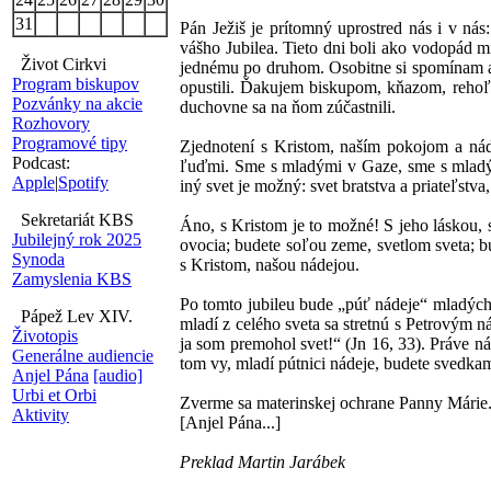
31
Pán Ježiš je prítomný uprostred nás i v ná
vášho Jubilea. Tieto dni boli ako vodopád m
Život Cirkvi
jednému po druhom. Osobitne si spomínam a 
Program biskupov
opustili. Ďakujem biskupom, kňazom, rehoľn
Pozvánky na akcie
duchovne sa na ňom zúčastnili.
Rozhovory
Programové tipy
Zjednotení s Kristom, naším pokojom a nád
Podcast:
ľuďmi. Sme s mladými v Gaze, sme s mladými
Apple
|
Spotify
iný svet je možný: svet bratstva a priateľstva
Sekretariát KBS
Áno, s Kristom je to možné! S jeho láskou, s
Jubilejný rok 2025
ovocia; budete soľou zeme, svetlom sveta; bu
Synoda
s Kristom, našou nádejou.
Zamyslenia KBS
Po tomto jubileu bude „púť nádeje“ mladých
Pápež Lev XIV.
mladí z celého sveta sa stretnú s Petrovým 
Životopis
ja som premohol svet!“ (Jn 16, 33). Práve n
Generálne audiencie
tom vy, mladí pútnici nádeje, budete svedka
Anjel Pána
[audio]
Urbi et Orbi
Zverme sa materinskej ochrane Panny Márie
Aktivity
[Anjel Pána...]
Preklad Martin Jarábek