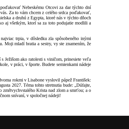
ca poďakovať Nebeskému Otcovi za dar týchto dní
 z vás. Za to vám chcem z celého srdca poďakovať,
elska a druhú z Egypta, ktoré nás v týchto dňoch
aj všetkým, ktorí sa za toto podujatie modlili a
najviac trpia, v dôsledku zla spôsobeného inými
 Moji mladí bratia a sestry, vy ste znamením, že
 s Ježišom ako ratolesti s viničom, prinesiete veľa
škole, v práci, v športe. Budete semienkami nádeje
dvoma rokmi v Lisabone vyslovil pápež František:
gusta 2027. Téma tohto stretnutia bude: „Dúfajte,
vo zmŕtvychvstalého Krista nad zlom a smrťou; a o
čnom snívaní, v spoločnej nádeji!