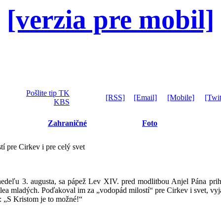
[verzia pre mobil]
Pošlite tip TK
[RSS]
[Email]
[Mobile]
[Twit
KBS
Zahraničné
Foto
í pre Cirkev i pre celý svet
edeľu 3. augusta, sa pápež Lev XIV. pred modlitbou Anjel Pána prih
bilea mladých. Poďakoval im za „vodopád milostí“ pre Cirkev i svet, vy
: „S Kristom je to možné!“