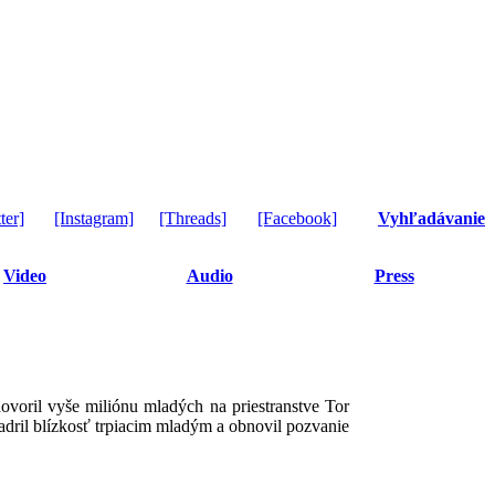
ter]
[Instagram]
[Threads]
[Facebook]
Vyhľadávanie
Video
Audio
Press
ovoril vyše miliónu mladých na priestranstve Tor
jadril blízkosť trpiacim mladým a obnovil pozvanie