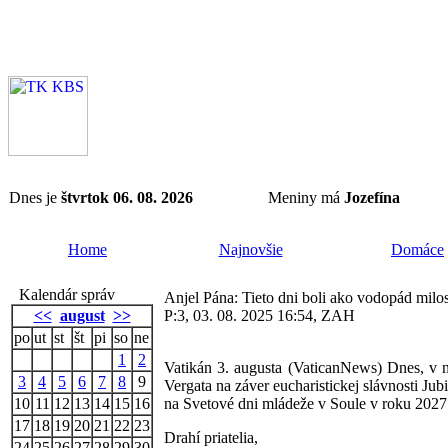
Dnes je
štvrtok 06. 08. 2026
Meniny má
Jozefína
Home
Najnovšie
Domáce
Kalendár správ
Anjel Pána: Tieto dni boli ako vodopád milost
<<
august
>>
P:3, 03. 08. 2025 16:54, ZAH
po
ut
st
št
pi
so
ne
1
2
Vatikán 3. augusta (VaticanNews) Dnes, v n
3
4
5
6
7
8
9
Vergata na záver eucharistickej slávnosti Ju
10
11
12
13
14
15
16
na Svetové dni mládeže v Soule v roku 2027
17
18
19
20
21
22
23
Drahí priatelia,
24
25
26
27
28
29
30