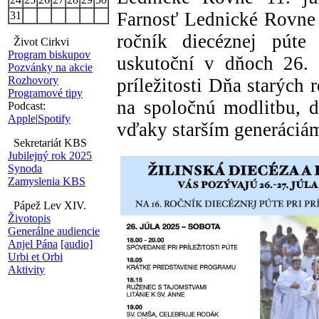
Farnosť Lednické Rovne 
31
ročník diecéznej púte
Život Cirkvi
Program biskupov
uskutoční v dňoch 26. 
Pozvánky na akcie
Rozhovory
príležitosti Dňa starých 
Programové tipy
na spoločnú modlitbu, 
Podcast:
Apple
|
Spotify
vďaky starším generáciám 
Sekretariát KBS
Jubilejný rok 2025
Synoda
Zamyslenia KBS
Pápež Lev XIV.
Životopis
Generálne audiencie
Anjel Pána
[audio]
Urbi et Orbi
Aktivity