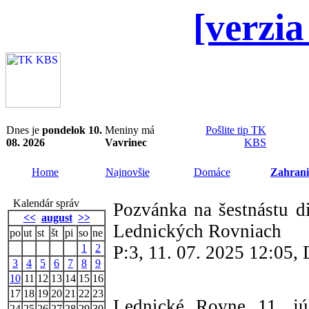
[verzia
Dnes je
pondelok 10.
Meniny má
Pošlite tip TK
08. 2026
Vavrinec
KBS
Home
Najnovšie
Domáce
Zahrani
Kalendár správ
Pozvánka na šestnástu d
<<
august
>>
Lednických Rovniach
po
ut
st
št
pi
so
ne
1
2
P:3, 11. 07. 2025 12:05
3
4
5
6
7
8
9
10
11
12
13
14
15
16
17
18
19
20
21
22
23
Lednické Rovne 11. jú
24
25
26
27
28
29
30