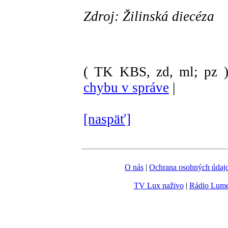
Zdroj: Žilinská diecéza
( TK KBS, zd, ml; pz 
chybu v správe
|
[naspäť]
O nás
|
Ochrana osobných údaj
TV Lux naživo
|
Rádio Lum