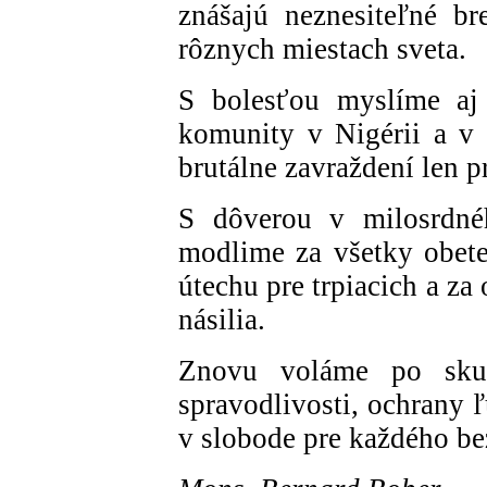
znášajú neznesiteľné br
rôznych miestach sveta.
S bolesťou myslíme aj
komunity v Nigérii a v 
brutálne zavraždení len p
S dôverou v milosrdné
modlime za všetky obete 
útechu pre trpiacich a za 
násilia.
Znovu voláme po skut
spravodlivosti, ochrany ľ
v slobode pre každého be