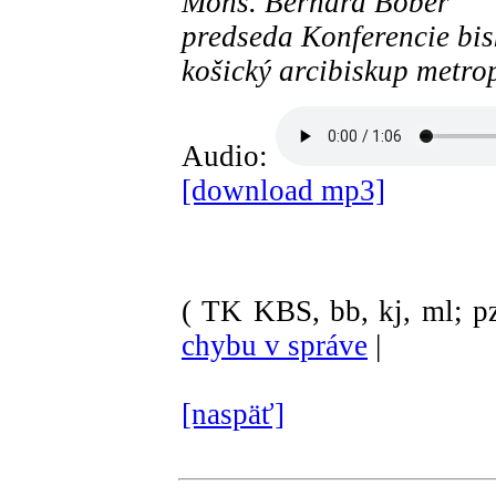
Mons. Bernard Bober
predseda Konferencie bi
košický arcibiskup metro
Audio:
[download mp3]
( TK KBS, bb, kj, ml; pz
chybu v správe
|
[naspäť]