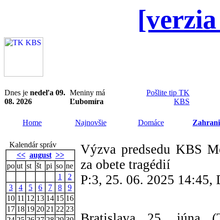
[verzia
Dnes je
nedeľa 09.
Meniny má
Pošlite tip TK
08. 2026
Ľubomíra
KBS
Home
Najnovšie
Domáce
Zahrani
Kalendár správ
Výzva predsedu KBS Mo
<<
august
>>
za obete tragédií
po
ut
st
št
pi
so
ne
1
2
P:3, 25. 06. 2025 14:45
3
4
5
6
7
8
9
10
11
12
13
14
15
16
17
18
19
20
21
22
23
Bratislava 25. júna 
24
25
26
27
28
29
30