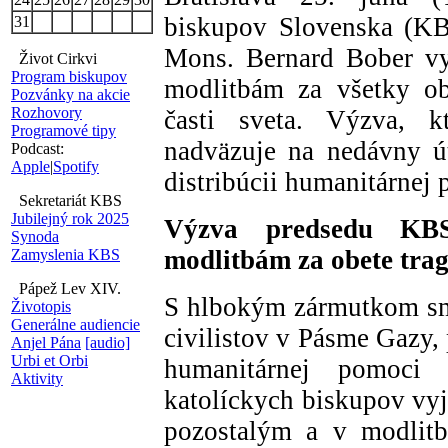
biskupov Slovenska (KBS
31
Mons. Bernard Bober vyz
Život Cirkvi
Program biskupov
modlitbám za všetky obe
Pozvánky na akcie
Rozhovory
časti sveta. Výzva, 
Programové tipy
nadväzuje na nedávny ú
Podcast:
Apple
|
Spotify
distribúcii humanitárnej
Sekretariát KBS
Jubilejný rok 2025
Výzva predsedu KB
Synoda
modlitbám za obete tra
Zamyslenia KBS
Pápež Lev XIV.
S hlbokým zármutkom sme
Životopis
Generálne audiencie
civilistov v Pásme Gazy, 
Anjel Pána
[audio]
Urbi et Orbi
humanitárnej pomoci
Aktivity
katolíckych biskupov vyj
pozostalým a v modlitb