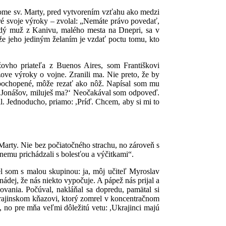
 Dome sv. Marty, pred vytvorením vzťahu ako medzi
oré svoje výroky – zvolal: „Nemáte právo povedať,
dý muž z Kanivu, malého mesta na Dnepri, sa v
že jeho jediným želaním je vzdať poctu tomu, kto
ežovho priateľa z Buenos Aires, som Františkovi
žove výroky o vojne. Zranili ma. Nie preto, že by
vne pochopené, môže rezať ako nôž. Napísal som mu
syn Jonášov, miluješ ma?‘ Neočakával som odpoveď.
al. Jednoducho, priamo: ,Príď. Chcem, aby si mi to
 Marty. Nie bez počiatočného strachu, no zároveň s
 nemu prichádzali s bolesťou a výčitkami“.
iel som s malou skupinou: ja, môj učiteľ Myroslav
ádej, že nás niekto vypočuje. A pápež nás prijal a
vania. Počúval, nakláňal sa dopredu, pamätal si
krajinskom kňazovi, ktorý zomrel v koncentračnom
, no pre mňa veľmi dôležitú vetu: ,Ukrajinci majú