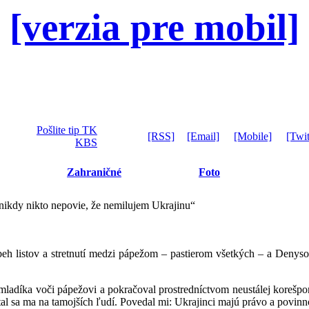
[verzia pre mobil]
Pošlite tip TK
[RSS]
[Email]
[Mobile]
[Twit
KBS
Zahraničné
Foto
nikdy nikto nepovie, že nemilujem Ukrajinu“
beh listov a stretnutí medzi pápežom – pastierom všetkých – a Den
o mladíka voči pápežovi a pokračoval prostredníctvom neustálej korešpo
ýtal sa ma na tamojších ľudí. Povedal mi: Ukrajinci majú právo a povinn