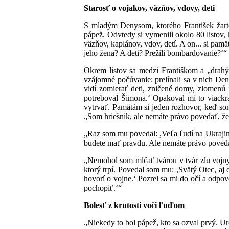
Starosť o vojakov, väzňov, vdovy, deti
S mladým Denysom, ktorého František žartom
pápež. Odvtedy si vymenili okolo 80 listov,
väzňov, kaplánov, vdov, detí. A on... si pam
jeho žena? A deti? Prežili bombardovanie?‘“
Okrem listov sa medzi Františkom a „drahým
vzájomné počúvanie: prelínali sa v nich De
vidí zomierať deti, zničené domy, zlomenú 
potreboval Šimona.‘ Opakoval mi to viackrá
vytrvať. Pamätám si jeden rozhovor, keď som
„Som hriešnik, ale nemáte právo povedať, ž
„Raz som mu povedal: ,Veľa ľudí na Ukrajin
budete mať pravdu. Ale nemáte právo poveda
„Nemohol som mlčať tvárou v tvár zlu vojny. 
ktorý trpí. Povedal som mu: ,Svätý Otec, aj d
hovorí o vojne.‘ Pozrel sa mi do očí a odpo
pochopiť.‘“
Bolesť z krutosti voči ľuďom
„Niekedy to bol pápež, kto sa ozval prvý. Ur