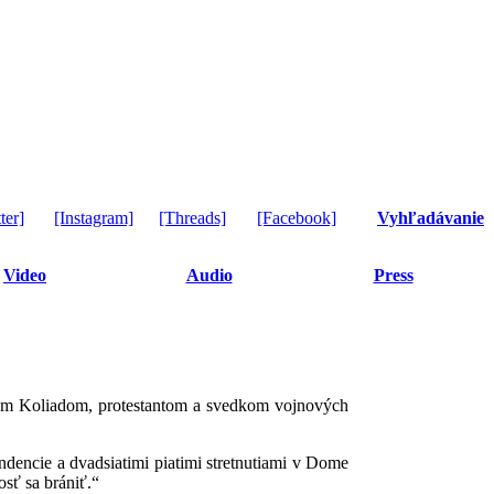
ter]
[Instagram]
[Threads]
[Facebook]
Vyhľadávanie
Video
Audio
Press
ysom Koliadom, protestantom a svedkom vojnových
ndencie a dvadsiatimi piatimi stretnutiami v Dome
osť sa brániť.“