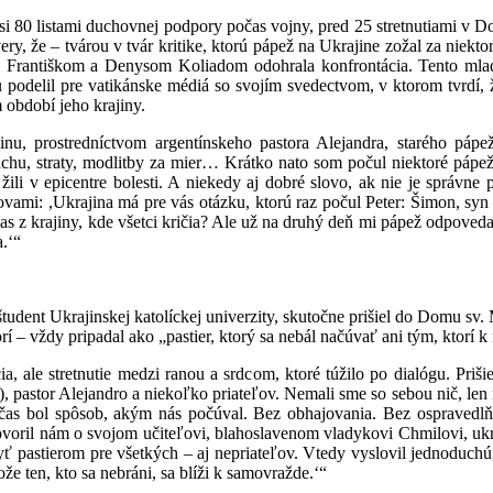
 asi 80 listami duchovnej podpory počas vojny, pred 25 stretnutiami v
ry, že – tvárou v tvár kritike, ktorú pápež na Ukrajine zožal za niekt
 Františkom a Denysom Koliadom odohrala konfrontácia. Tento mla
odelil pre vatikánske médiá so svojím svedectvom, v ktorom tvrdí, 
období jeho krajiny.
inu, prostredníctvom argentínskeho pastora Alejandra, starého páp
trachu, straty, modlitby za mier… Krátko nato som počul niektoré pápe
e žili v epicentre bolesti. A niekedy aj dobré slovo, ak nie je sprá
slovami: ,Ukrajina má pre vás otázku, ktorú raz počul Peter: Šimon, 
as z krajiny, kde všetci kričia? Ale už na druhý deň mi pápež odpoved
.‘“
študent Ukrajinskej katolíckej univerzity, skutočne prišiel do Domu sv.
 – vždy pripadal ako „pastier, ktorý sa nebál načúvať ani tým, ktorí k
ia, ale stretnutie medzi ranou a srdcom, ktoré túžilo po dialógu. Priš
 pastor Alejandro a niekoľko priateľov. Nemali sme so sebou nič, len n
čas bol spôsob, akým nás počúval. Bez obhajovania. Bez ospravedlňo
 Hovoril nám o svojom učiteľovi, blahoslavenom vladykovi Chmilovi, u
byť pastierom pre všetkých – aj nepriateľov. Vtedy vyslovil jednoduchú
ože ten, kto sa nebráni, sa blíži k samovražde.‘“