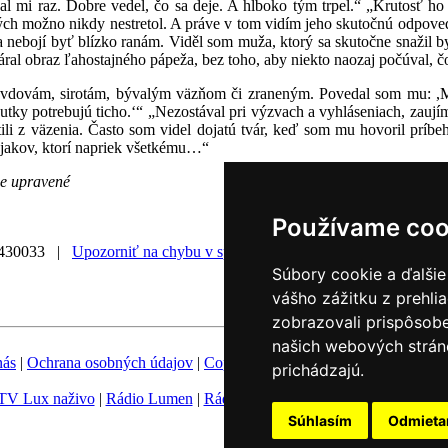
al mi raz. Dobre vedel, čo sa deje. A hlboko tým trpel.“ „Krutosť ho
ých možno nikdy nestretol. A práve v tom vidím jeho skutočnú odpoveď 
sa nebojí byť blízko ranám. Viděl som muža, ktorý sa skutočne snažil by
áral obraz ľahostajného pápeža, bez toho, aby niekto naozaj počúval, č
 vdovám, sirotám, bývalým väzňom či zraneným. Povedal som mu: ,
utky potrebujú ticho.‘“ „Nezostával pri výzvach a vyhláseniach, zaujím
rátili z väzenia. Často som videl dojatú tvár, keď som mu hovoril prí
ojakov, ktorí napriek všetkému…“
ne upravené
Používame coo
0430033 |
Upozorniť na chybu v správe
|
Súbory cookie a ďalšie
vášho zážitku z prehli
zobrazovali prispôsobe
našich webových stráno
nás
|
Ochrana osobných údajov
|
Copyright
|
Fotobanka
|
Hovorca KBS
prichádzajú.
TV Lux naživo
|
Rádio Lumen
|
Rádio Vatikán
|
SSV
|
Katolícke novin
Súhlasím
Odmiet
Nastavenie Cookies