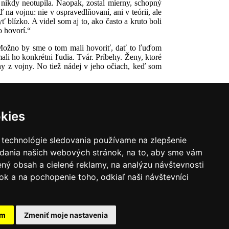
 nikdy neotupila. Naopak, zostal mierny, schopný
na vojnu: nie v ospravedlňovaní, ani v teórii, ale
ť blízko. A videl som aj to, ako často a kruto boli
o hovorí.“
Možno by sme o tom mali hovoriť, dať to ľuďom
ali ho konkrétni ľudia. Tvár. Príbehy. Ženy, ktoré
behy z vojny. No tiež nádej v jeho očiach, keď som
kies
 technológie sledovania používame na zlepšenie
adania našich webových stránok, na to, aby sme vám
ný obsah a cielené reklamy, na analýzu návštevnosti
k a na pochopenie toho, odkiaľ naši návštevníci
|
Zoznam hovorcov diecéz
y
|
Výveska
|
Do kostola
am
Zmeniť moje nastavenia