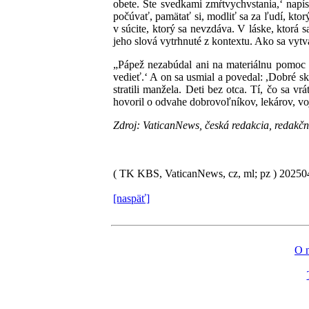
obete. Ste svedkami zmŕtvychvstania,‘ napís
počúvať, pamätať si, modliť sa za ľudí, ktor
v súcite, ktorý sa nevzdáva. V láske, ktorá 
jeho slová vytrhnuté z kontextu. Ako sa vytv
„Pápež nezabúdal ani na materiálnu pomoc
vedieť.‘ A on sa usmial a povedal: ,Dobré sk
stratili manžela. Deti bez otca. Tí, čo sa v
hovoril o odvahe dobrovoľníkov, lekárov, v
Zdroj: VaticanNews, česká redakcia, redakč
( TK KBS, VaticanNews, cz, ml; pz )
2025
[naspäť]
O 