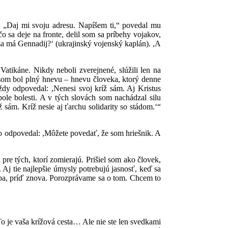
. „Daj mi svoju adresu. Napíšem ti,“ povedal mu
 sa deje na fronte, delil som sa príbehy vojakov,
o sa má Gennadij?‘ (ukrajinský vojenský kaplán). ,A
atikáne. Nikdy neboli zverejnené, slúžili len na
 som bol plný hnevu – hnevu človeka, ktorý denne
ždy odpovedal: ,Nenesi svoj kríž sám. Aj Kristus
ole bolesti. A v tých slovách som nachádzal silu
sám. Kríž nesie aj ťarchu solidarity so stádom.‘“
o odpovedal: ,Môžete povedať, že som hriešnik. A
pre tých, ktorí zomierajú. Prišiel som ako človek,
. Aj tie najlepšie úmysly potrebujú jasnosť, keď sa
eba, príď znova. Porozprávame sa o tom. Chcem to
To je vaša krížová cesta… Ale nie ste len svedkami