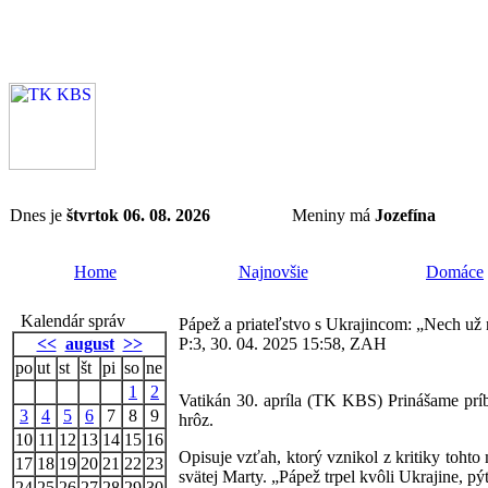
Dnes je
štvrtok 06. 08. 2026
Meniny má
Jozefína
Home
Najnovšie
Domáce
Kalendár správ
Pápež a priateľstvo s Ukrajincom: „Nech už 
<<
august
>>
P:3, 30. 04. 2025 15:58, ZAH
po
ut
st
št
pi
so
ne
1
2
Vatikán 30. apríla (TK KBS) Prinášame prí
3
4
5
6
7
8
9
hrôz.
10
11
12
13
14
15
16
Opisuje vzťah, ktorý vznikol z kritiky toht
17
18
19
20
21
22
23
svätej Marty. „Pápež trpel kvôli Ukrajine, p
24
25
26
27
28
29
30