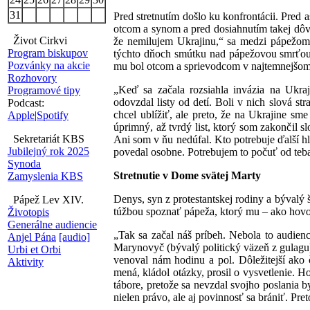
31
Pred stretnutím došlo ku konfrontácii. Pred
otcom a synom a pred dosiahnutím takej dôve
Život Cirkvi
že nemilujem Ukrajinu,“ sa medzi pápežom
Program biskupov
týchto dňoch smútku nad pápežovou smrťou p
Pozvánky na akcie
mu bol otcom a sprievodcom v najtemnejšom 
Rozhovory
„Keď sa začala rozsiahla invázia na Ukraj
Programové tipy
odovzdal listy od detí. Boli v nich slová s
Podcast:
chcel ublížiť, ale preto, že na Ukrajine sm
Apple
|
Spotify
úprimný, až tvrdý list, ktorý som zakončil 
Sekretariát KBS
Ani som v ňu nedúfal. Kto potrebuje ďalší hl
Jubilejný rok 2025
povedal osobne. Potrebujem to počuť od teba
Synoda
Stretnutie v Dome svätej Marty
Zamyslenia KBS
Denys, syn z protestantskej rodiny a bývalý 
Pápež Lev XIV.
túžbou spoznať pápeža, ktorý mu – ako hovorí
Životopis
Generálne audiencie
„Tak sa začal náš príbeh. Nebola to audienc
Anjel Pána
[audio]
Marynovyč (bývalý politický väzeň z gulagu),
Urbi et Orbi
venoval nám hodinu a pol. Dôležitejší ako 
Aktivity
mená, kládol otázky, prosil o vysvetlenie.
tábore, pretože sa nevzdal svojho poslania 
nielen právo, ale aj povinnosť sa brániť. Pret