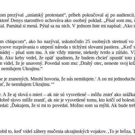
 prezýval „uniatský protestant“, príbeh pokračoval aj po audiencii
 ktoré Denys starostlivo uchováva ako osobný poklad. „Písal som mu, čo
ätal. Pamätal si mená. Pýtal sa na nich. V jednom liste mi napísal: ,Ak
 chlapcom“, ako ho nazýval, uskutočnilo 25 osobných stretnutí vo V
nysove rozprávania o utrpení národa s tichými slovami pastiera. „Keď
nádej – písal som mu. A nie vždy mierne, niekedy tvrdo a zúfalo. V
t. Ako keby vedel, že opäť spadnem, že budem chcieť opustiť toto p
 videl, že je unavený. Povedal som mu: ,Drahý otec, neneste svoj kríž 
e nemilujem Ukrajinu.“
e je zranených. Mnohí hovoria, že nás nemilujete.‘ A on mi jednoduch
ť, že nemilujem Ukrajinu.‘“
A že aj slová o mieri – ak nie sú vysvetlené – môžu znieť ako urážka 
obré slovo môže zraniť, ak nie je vysvetlené tomu, kto kričí od bolesti
vedal: ,Ďakujem, že si mi to povedal. Možno som sa mýlil. Ak bude tr
obil to, keď videl zábery mučenia ukrajinských vojakov. ,To je hrôza. 