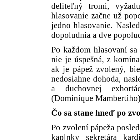
deliteľný tromi, vyžad
hlasovanie začne už popo
jedno hlasovanie. Nasled
dopoludnia a dve popolu
Po každom hlasovaní sa h
nie je úspešná, z komín
ak je pápež zvolený, bi
nedosiahne dohoda, nasle
a duchovnej exhortá
(Dominique Mambertiho)
Čo sa stane hneď po zv
Po zvolení pápeža posled
kaplnky sekretára kard