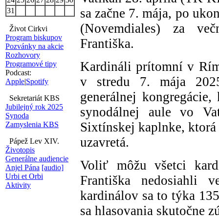
sa začne 7. mája, po uk
31
(Novemdiales) za več
Život Cirkvi
Program biskupov
Františka.
Pozvánky na akcie
Rozhovory
Kardináli prítomní v Rím
Programové tipy
Podcast:
v stredu 7. mája 202
Apple
|
Spotify
generálnej kongregácie,
Sekretariát KBS
Jubilejný rok 2025
synodálnej aule vo Va
Synoda
Sixtínskej kaplnke, ktorá
Zamyslenia KBS
uzavretá.
Pápež Lev XIV.
Životopis
Generálne audiencie
Voliť môžu všetci kard
Anjel Pána
[audio]
Urbi et Orbi
Františka nedosiahli
Aktivity
kardinálov sa to týka 13
sa hlasovania skutočne zú