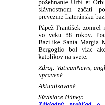
požehnanie Urbi et Orb
slávnostnom začatí po
prevezme Lateránsku bazi
Pápež František zomrel 
vo veku 88 rokov. Poc
Bazilike Santa Margia 
Bergoglio bol viac ak
katolíkov na svete.
Zdroj: VaticanNews, angl
upravené
Aktualizované
Súvisiace články:
Základný prehľad o 