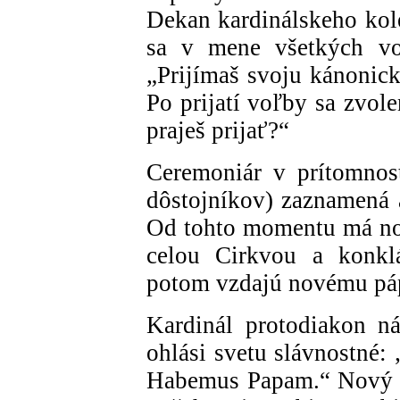
Dekan kardinálskeho kolé
sa v mene všetkých vol
„Prijímaš svoju kánonic
Po prijatí voľby sa zvol
praješ prijať?“
Ceremoniár v prítomnos
dôstojníkov) zaznamená a
Od tohto momentu má no
celou Cirkvou a konklá
potom vzdajú novému páp
Kardinál protodiakon ná
ohlási svetu slávnostné
Habemus Papam.“ Nový p