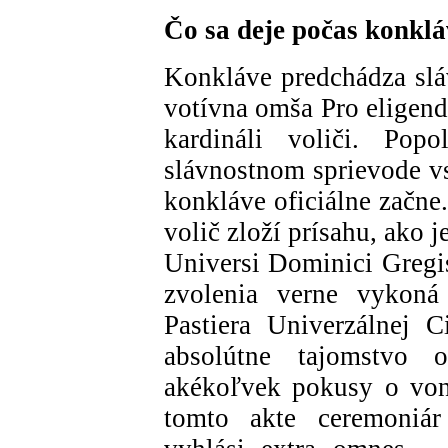
Čo sa deje počas konkl
Konkláve predchádza slá
votívna omša Pro eligendo
kardináli voliči. Pop
slávnostnom sprievode vs
konkláve oficiálne začne
volič zloží prísahu, ako
Universi Dominici Gregis
zvolenia verne vykon
Pastiera Univerzálnej C
absolútne tajomstvo
akékoľvek pokusy o von
tomto akte ceremoniár 