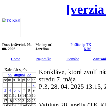
[verzia
Dnes je
štvrtok 06.
Meniny má
Pošlite tip TK
08. 2026
Jozefína
KBS
Home
Najnovšie
Domáce
Zahrani
Kalendár správ
Konkláve, ktoré zvolí ná
<<
august
>>
stredu 7. mája
po
ut
st
št
pi
so
ne
1
2
P:3, 28. 04. 2025 13:15
3
4
5
6
7
8
9
10
11
12
13
14
15
16
17
18
19
20
21
22
23
Vatikán 28. apríla (TK 
24
25
26
27
28
29
30