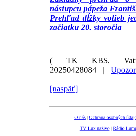
nástupcu pápeža Franti
Prehľad dĺžky volieb je
začiatku 20. storočia
( TK KBS, Vati
20250428084 |
Upozor
[naspäť]
O nás
|
Ochrana osobných údaj
TV Lux naživo
|
Rádio Lum