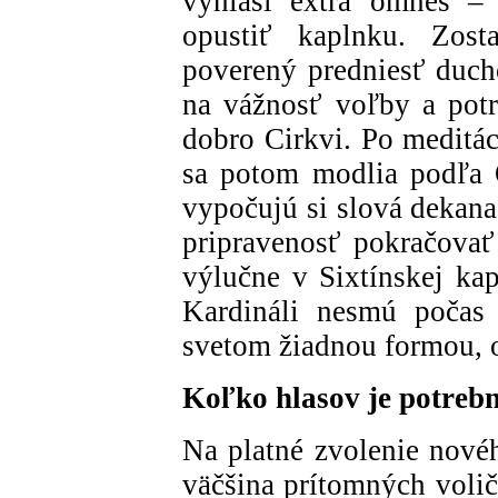
vyhlási extra omnes – 
opustiť kaplnku. Zos
poverený predniesť duch
na vážnosť voľby a pot
dobro Cirkvi. Po meditác
sa potom modlia podľa 
vypočujú si slová dekana
pripravenosť pokračovať
výlučne v Sixtínskej kap
Kardináli nesmú počas
svetom žiadnou formou, 
Koľko hlasov je potreb
Na platné zvolenie novéh
väčšina prítomných volič