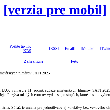
[verzia pre mobil]
Pošlite tip TK
[RSS]
[Email]
[Mobile]
[Twitt
KBS
Zahraničné
Foto
 amatérskych filmárov SAFI 2025
zia LUX vyhlasuje 11. ročník súťaže amatérskych filmárov SAFI 
deje. Pozýva mladých tvorcov vydať sa po stopách, ktoré si sami vybe
rna. Súťaž je určená pre jednotlivcov aj kolektívy bez vekového ohr