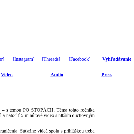
er]
[Instagram]
[Threads]
[Facebook]
Vyhľadávanie
Video
Audio
Press
2025 – s témou PO STOPÁCH. Téma tohto ročníka
rú a natočiť 5-minútové video s hlbším duchovným
aničenia. Súťažné videá spolu s prihláškou treba