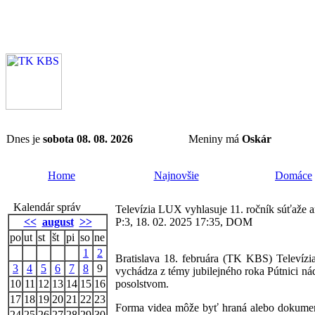
Dnes je
sobota 08. 08. 2026
Meniny má
Oskár
Home
Najnovšie
Domáce
Kalendár správ
Televízia LUX vyhlasuje 11. ročník súťaže
<<
august
>>
P:3, 18. 02. 2025 17:35, DOM
po
ut
st
št
pi
so
ne
1
2
Bratislava 18. februára (TK KBS) Televí
3
4
5
6
7
8
9
vychádza z témy jubilejného roka Pútnici ná
10
11
12
13
14
15
16
posolstvom.
17
18
19
20
21
22
23
Forma videa môže byť hraná alebo dokumentá
24
25
26
27
28
29
30