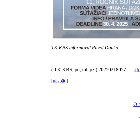
TK KBS informoval Pavol Danko
( TK KBS, pd, ml; pz )
20250218057 |
Up
[naspäť]
O 