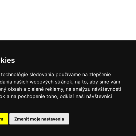
kies
 technológie sledovania používame na zlepšenie
adania našich webových stránok, na to, aby sme vám
ný obsah a cielené reklamy, na analýzu návštevnosti
k a na pochopenie toho, odkiaľ naši návštevníci
|
Zoznam hovorcov diecéz
y
|
Výveska
|
Do kostola
am
Zmeniť moje nastavenia