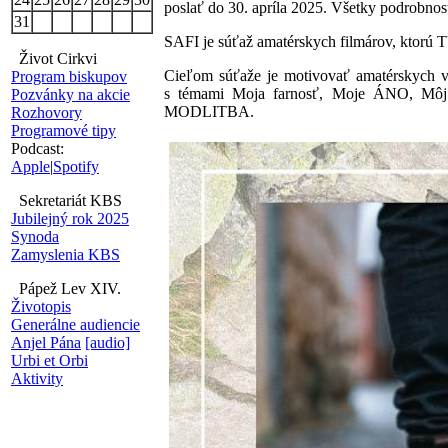
poslať do 30. apríla 2025. Všetky podrobnost
31
SAFI je súťaž amatérskych filmárov, ktorú T
Život Cirkvi
Cieľom súťaže je motivovať amatérskych vid
Program biskupov
s témami Moja farnosť, Moje ÁNO, 
Pozvánky na akcie
MODLITBA.
Rozhovory
Programové tipy
Podcast:
Apple
|
Spotify
Sekretariát KBS
Jubilejný rok 2025
Synoda
Zamyslenia KBS
Pápež Lev XIV.
Životopis
Generálne audiencie
Anjel Pána
[audio]
Urbi et Orbi
Aktivity