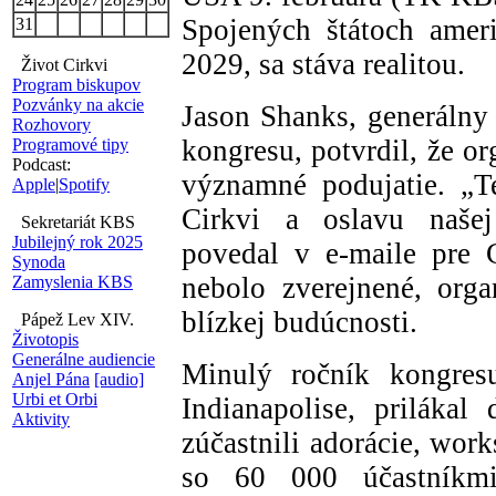
Spojených štátoch amer
31
2029, sa stáva realitou.
Život Cirkvi
Program biskupov
Pozvánky na akcie
Jason Shanks, generálny 
Rozhovory
kongresu, potvrdil, že or
Programové tipy
Podcast:
významné podujatie. „T
Apple
|
Spotify
Cirkvi a oslavu našej 
Sekretariát KBS
Jubilejný rok 2025
povedal v e-maile pre 
Synoda
nebolo zverejnené, orga
Zamyslenia KBS
blízkej budúcnosti.
Pápež Lev XIV.
Životopis
Generálne audiencie
Minulý ročník kongres
Anjel Pána
[audio]
Urbi et Orbi
Indianapolise, prilákal 
Aktivity
zúčastnili adorácie, wor
so 60 000 účastníkm