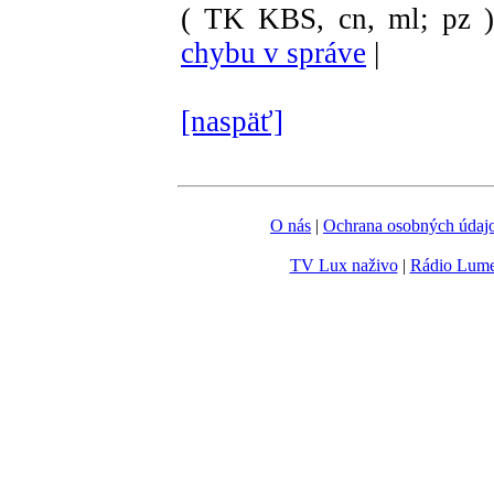
( TK KBS, cn, ml; pz 
chybu v správe
|
[naspäť]
O nás
|
Ochrana osobných údaj
TV Lux naživo
|
Rádio Lum