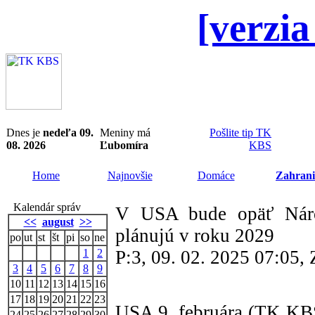
[verzia
Dnes je
nedeľa 09.
Meniny má
Pošlite tip TK
08. 2026
Ľubomíra
KBS
Home
Najnovšie
Domáce
Zahrani
Kalendár správ
V USA bude opäť Národ
<<
august
>>
plánujú v roku 2029
po
ut
st
št
pi
so
ne
1
2
P:3, 09. 02. 2025 07:05
3
4
5
6
7
8
9
10
11
12
13
14
15
16
17
18
19
20
21
22
23
USA 9. februára (TK KBS
24
25
26
27
28
29
30