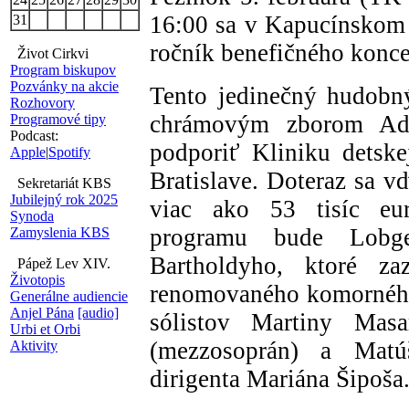
16:00 sa v Kapucínskom 
31
ročník benefičného kon
Život Cirkvi
Program biskupov
Pozvánky na akcie
Tento jedinečný hudobn
Rozhovory
chrámovým zborom Ad
Programové tipy
Podcast:
podporiť Kliniku dets
Apple
|
Spotify
Bratislave. Doteraz sa v
Sekretariát KBS
Jubilejný rok 2025
viac ako 53 tisíc eu
Synoda
programu bude Lobge
Zamyslenia KBS
Bartholdyho, ktoré 
Pápež Lev XIV.
Životopis
renomovaného komorného 
Generálne audiencie
Anjel Pána
[audio]
sólistov Martiny Masa
Urbi et Orbi
(mezzosoprán) a Mat
Aktivity
dirigenta Mariána Šipoš