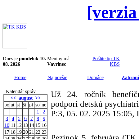
[verzia
Dnes je
pondelok 10.
Meniny má
Pošlite tip TK
08. 2026
Vavrinec
KBS
Home
Najnovšie
Domáce
Zahrani
Kalendár správ
Už 24. ročník benef
<<
august
>>
podporí detskú psychiatr
po
ut
st
št
pi
so
ne
1
2
P:3, 05. 02. 2025 15:05
3
4
5
6
7
8
9
10
11
12
13
14
15
16
17
18
19
20
21
22
23
Pezinok 5. februára (TK
24
25
26
27
28
29
30