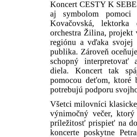
Koncert CESTY K SEBE n
aj symbolom pomoci a
Kovačovská, lektorka 
orchestra Žilina, projek
regiónu a vďaka svojej n
publika. Zároveň oceňuj
schopný interpretovať 
diela. Koncert tak sp
pomocou deťom, ktoré b
potrebujú podporu svojh
Všetci milovníci klasick
výnimočný večer, ktorý
príležitosť prispieť na 
koncerte poskytne Petr