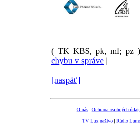
( TK KBS, pk, ml; pz 
chybu v správe
|
[naspäť]
O nás
|
Ochrana osobných údaj
TV Lux naživo
|
Rádio Lum