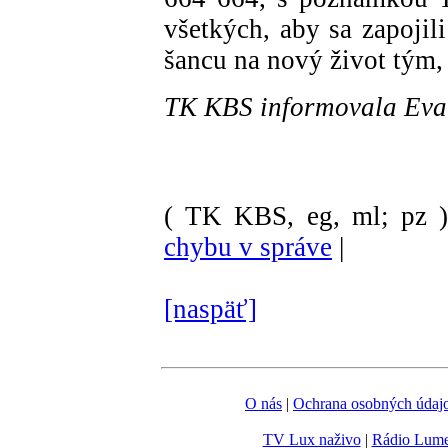
všetkých, aby sa zapojili
šancu na nový život tým, 
TK KBS informovala Ev
( TK KBS, eg, ml; pz 
chybu v správe
|
[naspäť]
O nás
|
Ochrana osobných údaj
TV Lux naživo
|
Rádio Lum