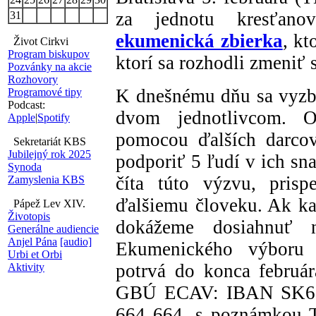
za jednotu kresťan
31
ekumenická zbierka
, k
Život Cirkvi
Program biskupov
ktorí sa rozhodli zmeniť 
Pozvánky na akcie
Rozhovory
K dnešnému dňu sa vyzb
Programové tipy
Podcast:
dvom jednotlivcom. Or
Apple
|
Spotify
pomocou ďalších darcov
Sekretariát KBS
Jubilejný rok 2025
podporiť 5 ľudí v ich sn
Synoda
číta túto výzvu, pri
Zamyslenia KBS
ďalšiemu človeku. Ak kaž
Pápež Lev XIV.
Životopis
dokážeme dosiahnuť n
Generálne audiencie
Anjel Pána
[audio]
Ekumenického výboru
Urbi et Orbi
potrvá do konca februá
Aktivity
GBÚ ECAV: IBAN SK61
664 664, s poznámkou T