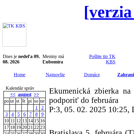
[verzia
Dnes je
nedeľa 09.
Meniny má
Pošlite tip TK
08. 2026
Ľubomíra
KBS
Home
Najnovšie
Domáce
Zahrani
Kalendár správ
Ekumenická zbierka n
<<
august
>>
podporiť do februára
po
ut
st
št
pi
so
ne
1
2
P:3, 05. 02. 2025 10:25
3
4
5
6
7
8
9
10
11
12
13
14
15
16
17
18
19
20
21
22
23
Bratislava 5. februára 
24
25
26
27
28
29
30