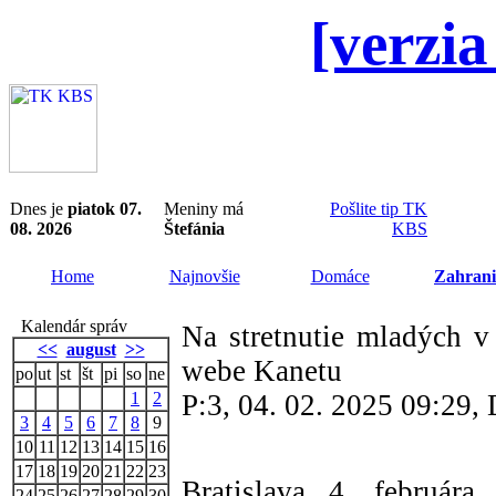
[verzia
Dnes je
piatok 07.
Meniny má
Pošlite tip TK
08. 2026
Štefánia
KBS
Home
Najnovšie
Domáce
Zahrani
Kalendár správ
Na stretnutie mladých v
<<
august
>>
webe Kanetu
po
ut
st
št
pi
so
ne
1
2
P:3, 04. 02. 2025 09:29
3
4
5
6
7
8
9
10
11
12
13
14
15
16
17
18
19
20
21
22
23
Bratislava 4. februá
24
25
26
27
28
29
30