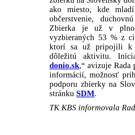
zbierku na Slovenský dom
ako miesto, kde mladí
občerstvenie, duchov
Zbierka je už v pln
vyzbieraných 53 % z ci
ktorí sa už pripojili k
dôležitú aktivitu. Ini
donio.sk
,
“ avizuje Rada 
informácií, možnosť prih
podporu zbierky na Slo
stránku
SDM
.
TK KBS informovala Rada