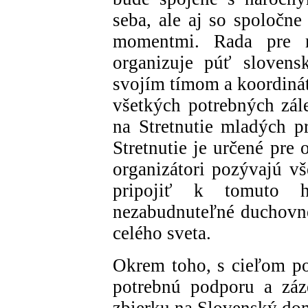
seba, ale aj so spoločn
momentmi. Rada pre m
organizuje púť sloven
svojím tímom a koordinát
všetkých potrebných zále
na Stretnutie mladých p
Stretnutie je určené pre
organizátori pozývajú vš
pripojiť k tomuto h
nezabudnuteľné duchovné
celého sveta.
Okrem toho, s cieľom p
potrebnú podporu a záz