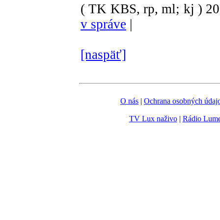
( TK KBS, rp, ml; kj )
2
v správe
|
[naspäť]
O nás
|
Ochrana osobných údaj
TV Lux naživo
|
Rádio Lum