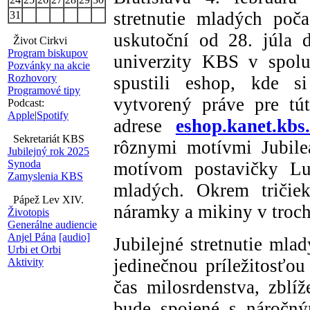
stretnutie mladých poč
31
uskutoční od 28. júla 
Život Cirkvi
Program biskupov
univerzity KBS v spolu
Pozvánky na akcie
Rozhovory
spustili eshop, kde s
Programové tipy
vytvorený práve pre tú
Podcast:
Apple
|
Spotify
adrese
eshop.kanet.kbs
Sekretariát KBS
rôznymi motívmi Jubile
Jubilejný rok 2025
Synoda
motívom postavičky 
Zamyslenia KBS
mladých. Okrem tričiek
Pápež Lev XIV.
náramky a mikiny v troch
Životopis
Generálne audiencie
Anjel Pána
[audio]
Jubilejné stretnutie mla
Urbi et Orbi
jedinečnou príležitosťou
Aktivity
čas milosrdenstva, zblí
bude spojené s náročný