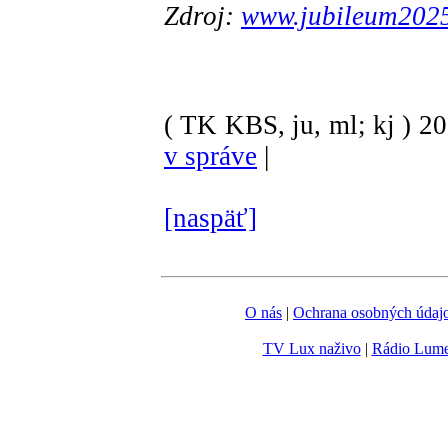
Zdroj:
www.jubileum2025
( TK KBS, ju, ml; kj )
2
v správe
|
[naspäť]
O nás
|
Ochrana osobných údaj
TV Lux naživo
|
Rádio Lum