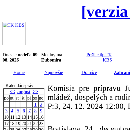
[verzia
Dnes je
nedeľa 09.
Meniny má
Pošlite tip TK
08. 2026
Ľubomíra
KBS
Home
Najnovšie
Domáce
Zahrani
Kalendár správ
Komisia pre prípravu J
<<
august
>>
mládež, dospelých a rodi
po
ut
st
št
pi
so
ne
1
2
P:3, 24. 12. 2024 12:00
3
4
5
6
7
8
9
10
11
12
13
14
15
16
17
18
19
20
21
22
23
Bratislava 24. decemb
24
25
26
27
28
29
30