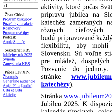
aktivity, ktoré počas Sv
31
prípravu jubilea na Sl
Život Cirkvi
Program biskupov
katechéz zameraných na
Pozvánky na akcie
Rozhovory
rôznych cieľových 
Programové tipy
budú pripravované každý
Podcast:
Apple
|
Spotify
flexibilitu, aby mohl
Sekretariát KBS
Slovensku. Sú voľne sti
Jubilejný rok 2025
Synoda
pre mládež, dospelýc
Zamyslenia KBS
Pozvanie do jednoty
Pápež Lev XIV.
stránke
www.jubileum
Životopis
Generálne audiencie
katechézy
).
Anjel Pána
[audio]
Urbi et Orbi
Stránka
www.jubileum20
Aktivity
Jubileu 2025. K dispozíc
kalendár rímskych, celo