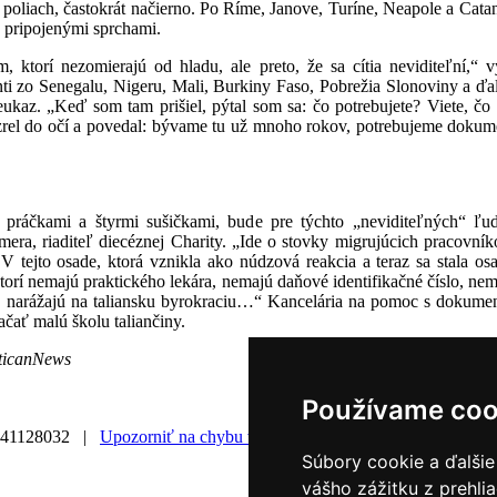
 poliach, častokrát načierno. Po Ríme, Janove, Turíne, Neapole a Catani
 pripojenými sprchami.
, ktorí nezomierajú od hladu, ale preto, že sa cítia neviditeľní,“
i zo Senegalu, Nigeru, Mali, Burkiny Faso, Pobrežia Slonoviny a ďalší
eukaz. „Keď som tam prišiel, pýtal som sa: čo potrebujete? Viete, čo
ozrel do očí a povedal: bývame tu už mnoho rokov, potrebujeme doku
 práčkami a štyrmi sušičkami, bude pre týchto „neviditeľných“ ľu
ra, riaditeľ diecéznej Charity. „Ide o stovky migrujúcich pracovníko
V tejto osade, ktorá vznikla ako núdzová reakcia a teraz sa stala os
torí nemajú praktického lekára, nemajú daňové identifikačné číslo, nema
e narážajú na taliansku byrokraciu…“ Kancelária na pomoc s dokumen
ačať malú školu taliančiny.
aticanNews
Používame coo
241128032 |
Upozorniť na chybu v správe
|
Súbory cookie a ďalšie
vášho zážitku z prehli