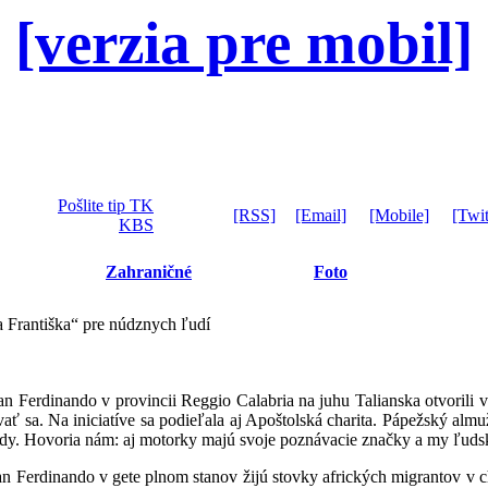
[verzia pre mobil]
Pošlite tip TK
[RSS]
[Email]
[Mobile]
[Twit
KBS
Zahraničné
Foto
a Františka“ pre núdznych ľudí
Ferdinando v provincii Reggio Calabria na juhu Talianska otvorili v 
ť sa. Na iniciatíve sa podieľala aj Apoštolská charita. Pápežský almuž
lady. Hovoria nám: aj motorky majú svoje poznávacie značky a my ľuds
 San Ferdinando v gete plnom stanov žijú stovky afrických migrantov 