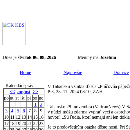
Dnes je
štvrtok 06. 08. 2026
Meniny má
Jozefína
Home
Najnovšie
Domáce
Kalendár správ
V Taliansku vznikla ďalšia „Práčovňa pápež
<<
august
>>
P:3, 28. 11. 2024 08:10, ZAH
po
ut
st
št
pi
so
ne
1
2
Taliansko 28. novembra (VaticanNews) V San 
3
4
5
6
7
8
9
v núdzi môžu zdarma vyprať veci a osprchova
10
11
12
13
14
15
16
hovorí: „Sú ľudia, ktorí nemajú ani len dok
17
18
19
20
21
22
23
Je to predovšetkým otázka dôstojnosti. Pri
24
25
26
27
28
29
30