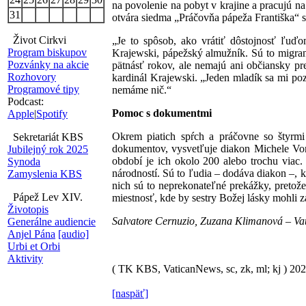
na povolenie na pobyt v krajine a pracujú na
31
otvára siedma „Práčovňa pápeža Františka“ s
Život Cirkvi
„Je to spôsob, ako vrátiť dôstojnosť ľuďom
Program biskupov
Krajewski, pápežský almužník. Sú to migrant
Pozvánky na akcie
pätnásť rokov, ale nemajú ani občiansky pr
Rozhovory
kardinál Krajewski. „Jeden mladík sa mi p
Programové tipy
nemáme nič.“
Podcast:
Pomoc s dokumentmi
Apple
|
Spotify
Okrem piatich spŕch a práčovne so štyrmi
Sekretariát KBS
dokumentov, vysvetľuje diakon Michele Vome
Jubilejný rok 2025
období je ich okolo 200 alebo trochu viac. 
Synoda
národností. Sú to ľudia – dodáva diakon –, k
Zamyslenia KBS
nich sú to neprekonateľné prekážky, pretož
Pápež Lev XIV.
miestnosť, kde by sestry Božej lásky mohli z
Životopis
Salvatore Cernuzio, Zuzana Klimanová – V
Generálne audiencie
Anjel Pána
[audio]
Urbi et Orbi
Aktivity
( TK KBS, VaticanNews, sc, zk, ml; kj )
20
[naspäť]