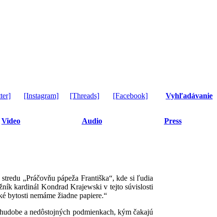
ter]
[Instagram]
[Threads]
[Facebook]
Vyhľadávanie
Video
Audio
Press
stredu „Práčovňu pápeža Františka“, kde si ľudia
ník kardinál Kondrad Krajewski v tejto súvislosti
ké bytosti nemáme žiadne papiere.“
v chudobe a nedôstojných podmienkach, kým čakajú