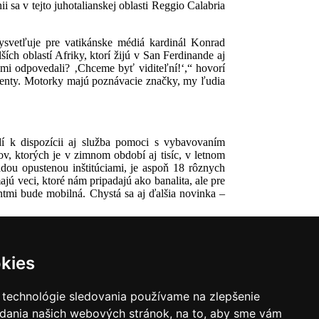
i sa v tejto juhotalianskej oblasti Reggio Calabria
 vysvetľuje pre vatikánske médiá kardinál Konrad
ch oblastí Afriky, ktorí žijú v San Ferdinande aj
 mi odpovedali? ‚Chceme byť viditeľní!‘,“ hovorí
menty. Motorky majú poznávacie značky, my ľudia
dí k dispozícii aj služba pomoci s vybavovaním
v, ktorých je v zimnom období aj tisíc, v letnom
adou opustenou inštitúciami, je aspoň 18 rôznych
jú veci, ktoré nám pripadajú ako banalita, ale pre
tmi bude mobilná. Chystá sa aj ďalšia novinka –
kies
 technológie sledovania používame na zlepšenie
adania našich webových stránok, na to, aby sme vám