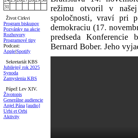
režimu otvoril v našej
31
spoločnosti, vraví pri 
Život Cirkvi
Program biskupov
demokraciu (17. novembra
Pozvánky na akcie
Rozhovory
predseda Konferencie 
Programové tipy
Bernard Bober. Jeho vyja
Podcast:
Apple
|
Spotify
Sekretariát KBS
Jubilejný rok 2025
Synoda
Zamyslenia KBS
Pápež Lev XIV.
Životopis
Generálne audiencie
Anjel Pána
[audio]
Urbi et Orbi
Aktivity