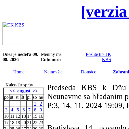
[verzia
Dnes je
nedeľa 09.
Meniny má
Pošlite tip TK
08. 2026
Ľubomíra
KBS
Home
Najnovšie
Domáce
Zahrani
Kalendár správ
Predseda KBS k Dňu 
<<
august
>>
Neunavme sa hľadaním p
po
ut
st
št
pi
so
ne
1
2
P:3, 14. 11. 2024 19:09,
3
4
5
6
7
8
9
10
11
12
13
14
15
16
17
18
19
20
21
22
23
Bratislava 14. novemb
24
25
26
27
28
29
30