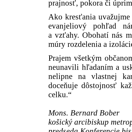
prajnosť, pokora či úpri
Ako kresťania uvažujme a
evanjeliový pohľad n
a vzťahy. Obohatí nás 
múry rozdelenia a izoláci
Prajem všetkým občanom
neunavili hľadaním a us
nelipne na vlastnej ka
doceňuje dôstojnosť ka
celku.“
Mons. Bernard Bober
košický arcibiskup metro
predseda Konferencie bi