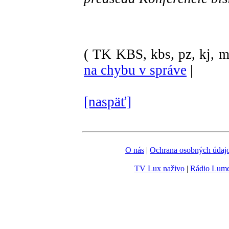
( TK KBS, kbs, pz, kj, ml
na chybu v správe
|
[naspäť]
O nás
|
Ochrana osobných údaj
TV Lux naživo
|
Rádio Lum