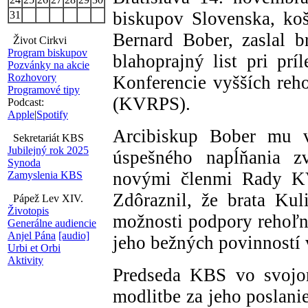
biskupov Slovenska, koš
31
Bernard Bober, zaslal 
Život Cirkvi
Program biskupov
blahoprajný list pri príl
Pozvánky na akcie
Rozhovory
Konferencie vyšších reh
Programové tipy
(KVRPS).
Podcast:
Apple
|
Spotify
Arcibiskup Bober mu v
Sekretariát KBS
Jubilejný rok 2025
úspešného napĺňania zv
Synoda
novými členmi Rady KV
Zamyslenia KBS
Zdôraznil, že brata Kul
Pápež Lev XIV.
Životopis
možnosti podpory rehoľn
Generálne audiencie
Anjel Pána
[audio]
jeho bežných povinností 
Urbi et Orbi
Aktivity
Predseda KBS vo svojom 
modlitbe za jeho poslani