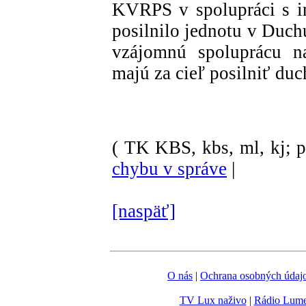
KVRPS v spolupráci s in
posilnilo jednotu v Duchu
vzájomnú spoluprácu na
majú za cieľ posilniť du
( TK KBS, kbs, ml, kj; p
chybu v správe
|
[naspäť]
O nás
|
Ochrana osobných údaj
TV Lux naživo
|
Rádio Lum