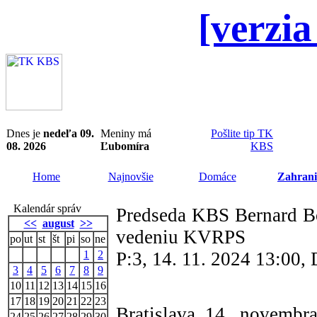
[verzia
Dnes je
nedeľa 09.
Meniny má
Pošlite tip TK
08. 2026
Ľubomíra
KBS
Home
Najnovšie
Domáce
Zahrani
Kalendár správ
Predseda KBS Bernard Bo
<<
august
>>
vedeniu KVRPS
po
ut
st
št
pi
so
ne
1
2
P:3, 14. 11. 2024 13:00
3
4
5
6
7
8
9
10
11
12
13
14
15
16
17
18
19
20
21
22
23
Bratislava 14. novembr
24
25
26
27
28
29
30