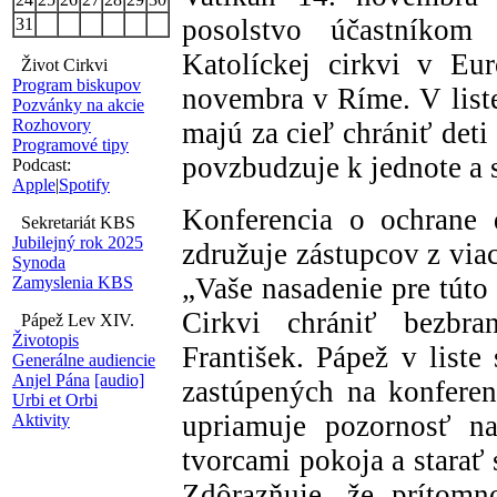
posolstvo účastníkom
31
Katolíckej cirkvi v Eu
Život Cirkvi
Program biskupov
novembra v Ríme. V liste
Pozvánky na akcie
Rozhovory
majú za cieľ chrániť deti
Programové tipy
povzbudzuje k jednote a 
Podcast:
Apple
|
Spotify
Konferencia o ochrane 
Sekretariát KBS
Jubilejný rok 2025
združuje zástupcov z via
Synoda
„Vaše nasadenie pre túto
Zamyslenia KBS
Cirkvi chrániť bezbra
Pápež Lev XIV.
Životopis
František. Pápež v liste
Generálne audiencie
Anjel Pána
[audio]
zastúpených na konferenc
Urbi et Orbi
upriamuje pozornosť na
Aktivity
tvorcami pokoja a starať 
Zdôrazňuje, že prítomn