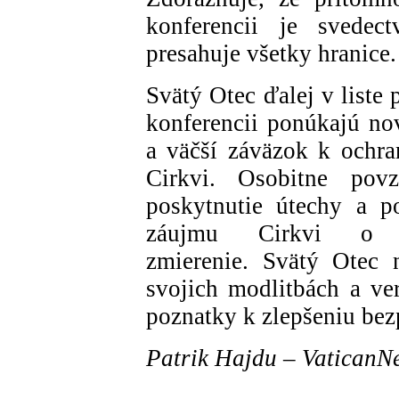
konferencii je svedect
presahuje všetky hranice.
Svätý Otec ďalej v liste
konferencii ponúkajú nov
a väčší záväzok k ochra
Cirkvi. Osobitne povz
poskytnutie útechy a p
záujmu Cirkvi o s
zmierenie. Svätý Otec 
svojich modlitbách a ver
poznatky k zlepšeniu bez
Patrik Hajdu – VaticanN