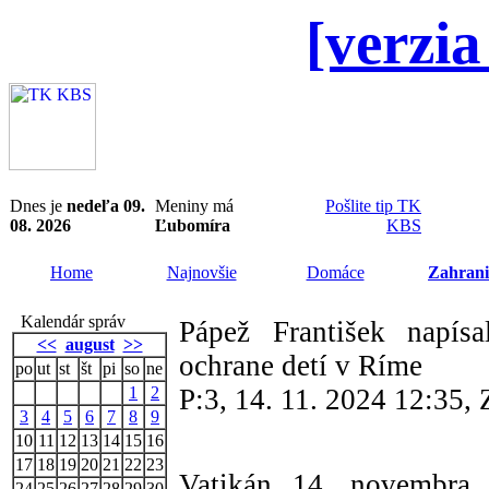
[verzia
Dnes je
nedeľa 09.
Meniny má
Pošlite tip TK
08. 2026
Ľubomíra
KBS
Home
Najnovšie
Domáce
Zahrani
Kalendár správ
Pápež František napísa
<<
august
>>
ochrane detí v Ríme
po
ut
st
št
pi
so
ne
1
2
P:3, 14. 11. 2024 12:35
3
4
5
6
7
8
9
10
11
12
13
14
15
16
17
18
19
20
21
22
23
Vatikán 14. novembra 
24
25
26
27
28
29
30