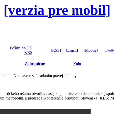
[verzia pre mobil]
Pošlite tip TK
[RSS]
[Email]
[Mobile]
[Twitt
KBS
Zahraničné
Foto
okraciu: Neunavme sa hľadaním pravej slobody
tického režimu otvoril v našej krajine dvere do demokratickej spoločn
kup metropolita a predseda Konferencie biskupov Slovenska (KBS) M