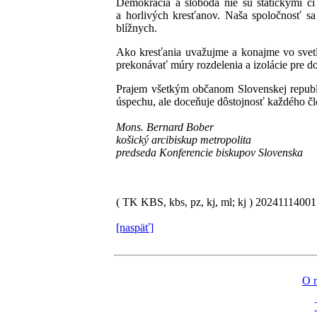
Demokracia a sloboda nie sú statickými č
a horlivých kresťanov. Naša spoločnosť sa
blížnych.
Ako kresťania uvažujme a konajme vo svetl
prekonávať múry rozdelenia a izolácie pre do
Prajem všetkým občanom Slovenskej republik
úspechu, ale doceňuje dôstojnosť každého čl
Mons. Bernard Bober
košický arcibiskup metropolita
predseda Konferencie biskupov Slovenska
( TK KBS, kbs, pz, kj, ml; kj )
2024111400
[naspäť]
O 