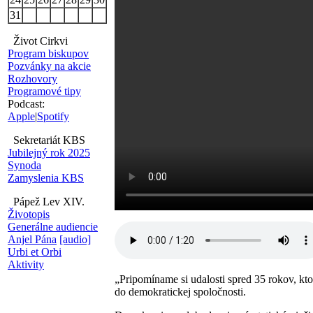
31
Život Cirkvi
Program biskupov
Pozvánky na akcie
Rozhovory
Programové tipy
Podcast:
Apple
|
Spotify
Sekretariát KBS
Jubilejný rok 2025
Synoda
Zamyslenia KBS
Pápež Lev XIV.
Životopis
Generálne audiencie
Anjel Pána
[audio]
Urbi et Orbi
Aktivity
„Pripomíname si udalosti spred 35 rokov, kt
do demokratickej spoločnosti.