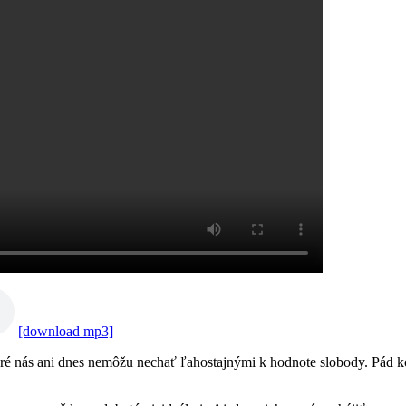
[download mp3]
oré nás ani dnes nemôžu nechať ľahostajnými k hodnote slobody. Pád ko