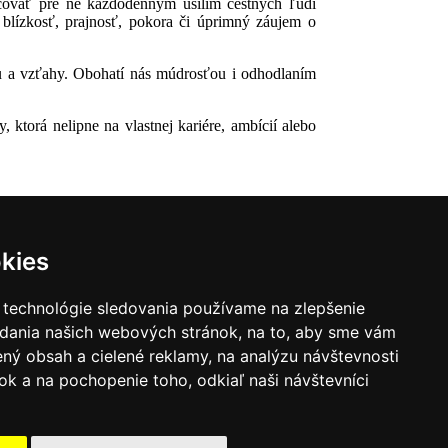
acovať pre ne každodenným úsilím čestných ľudí
 blízkosť, prajnosť, pokora či úprimný záujem o
tu a vzťahy. Obohatí nás múdrosťou i odhodlaním
ktorá nelipne na vlastnej kariére, ambícií alebo
kies
 technológie sledovania používame na zlepšenie
adania našich webových stránok, na to, aby sme vám
ný obsah a cielené reklamy, na analýzu návštevnosti
k a na pochopenie toho, odkiaľ naši návštevníci
|
Zoznam hovorcov diecéz
y
|
Výveska
|
Do kostola