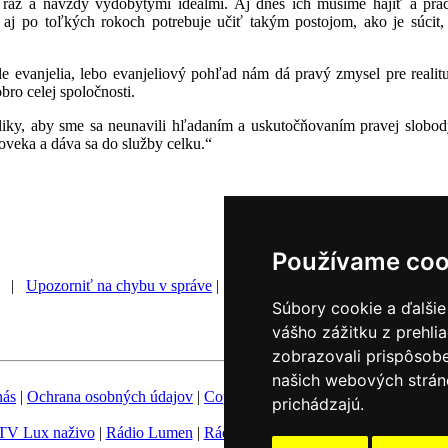
i raz a navždy vydobytými ideálmi. Aj dnes ich musíme hájiť a pr
 aj po toľkých rokoch potrebuje učiť takým postojom, ako je súcit,
e evanjelia, lebo evanjeliový pohľad nám dá pravý zmysel pre reali
bro celej spoločnosti.
y, aby sme sa neunavili hľadaním a uskutočňovaním pravej slobody, 
oveka a dáva sa do služby celku.“
Používame coo
1 |
Upozorniť na chybu v správe
|
Súbory cookie a ďalšie
vášho zážitku z prehli
zobrazovali prispôsobe
našich webových stráno
nás
|
Ochrana osobných údajov
|
Copyright
|
Fotobanka
|
Hovorca KBS
prichádzajú.
TV Lux naživo
|
Rádio Lumen
|
Rádio Vatikán
|
SSV
|
Katolícke novin