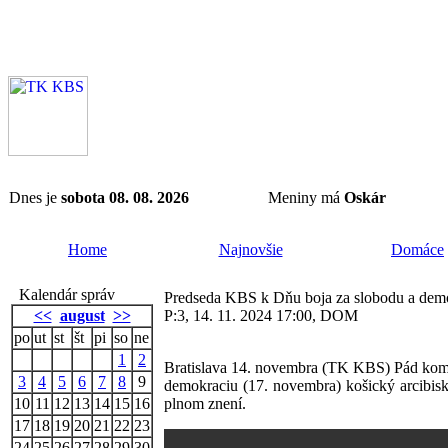
Dnes je
sobota 08. 08. 2026
Meniny má
Oskár
Home
Najnovšie
Domáce
Kalendár správ
Predseda KBS k Dňu boja za slobodu a dem
<<
august
>>
P:3, 14. 11. 2024 17:00, DOM
po
ut
st
št
pi
so
ne
1
2
Bratislava 14. novembra (TK KBS) Pád komunis
3
4
5
6
7
8
9
demokraciu (17. novembra) košický arcibis
10
11
12
13
14
15
16
plnom znení.
17
18
19
20
21
22
23
24
25
26
27
28
29
30