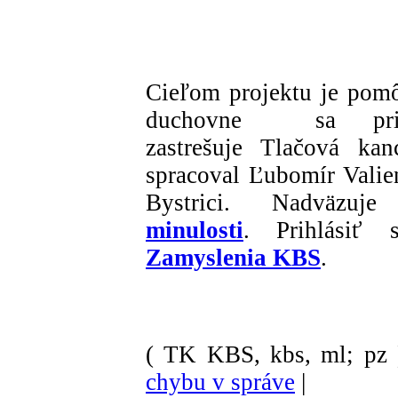
Cieľom projektu je pomô
duchovne sa pripr
zastrešuje Tlačová kan
spracoval Ľubomír Valien
Bystrici. Nadväz
minulosti
. Prihlásiť 
Zamyslenia KBS
.
( TK KBS, kbs, ml; pz 
chybu v správe
|