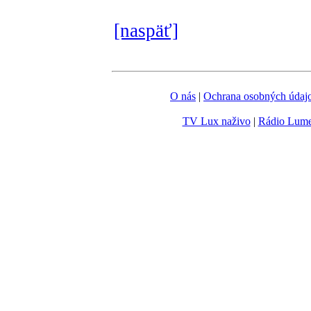
[naspäť]
O nás
|
Ochrana osobných údaj
TV Lux naživo
|
Rádio Lum