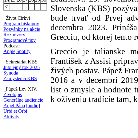
Slovenska (KBS) pozýva 
31
bude trvať od Prvej ad
Život Cirkvi
Program biskupov
decembra 2023. Prináša
Pozvánky na akcie
Rozhovory
Grecciu, od ktorej tento 
Programové tipy
Podcast:
Greccio je talianske 
Apple
|
Spotify
František z Assisi pripr
Sekretariát KBS
Jubilejný rok 2025
živých postav. Pápež Fran
Synoda
2016 a v decembri 2019
Zamyslenia KBS
list o zmysle a hodnote 
Pápež Lev XIV.
Životopis
k oživeniu tradície tam, k
Generálne audiencie
Anjel Pána
[audio]
Urbi et Orbi
Aktivity