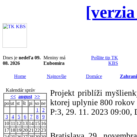
[verzia
Dnes je
nedeľa 09.
Meniny má
Pošlite tip TK
08. 2026
Ľubomíra
KBS
Home
Najnovšie
Domáce
Zahrani
Kalendár správ
Projekt priblíži myšlien
<<
august
>>
ktorej uplynie 800 rokov
po
ut
st
št
pi
so
ne
1
2
P:3, 29. 11. 2023 09:00
3
4
5
6
7
8
9
10
11
12
13
14
15
16
17
18
19
20
21
22
23
Bratislava 29. novembr
24
25
26
27
28
29
30