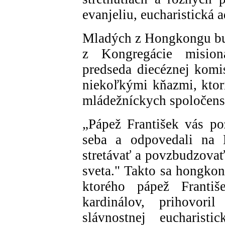
evanjeliu, eucharistická 
Mladých z Hongkongu bud
z Kongregácie mision
predseda diecéznej komis
niekoľkými kňazmi, kto
mládežníckych spoločenst
„Pápež František vás po
seba a odpovedali na 
stretávať a povzbudzovať
sveta." Takto sa hongko
ktorého pápež Franti
kardinálov, prihovor
slávnostnej eucharisti