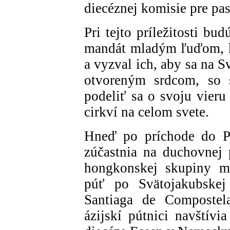
diecéznej komisie pre pa
Pri tejto príležitosti bu
mandát mladým ľuďom, kt
a vyzval ich, aby sa na 
otvoreným srdcom, so 
podeliť sa o svoju vier
cirkví na celom svete.
Hneď po príchode do P
zúčastnia na duchovnej 
hongkonskej skupiny ml
púť po Svätojakubskej 
Santiaga de Compostel
ázijskí pútnici navštív