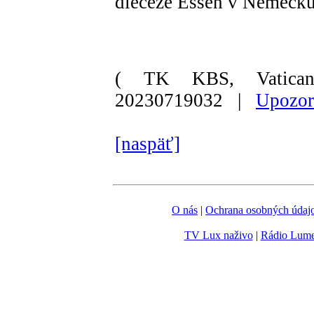
diecéze Essen v Nemecku
( TK KBS, Vatic
20230719032 |
Upozor
[naspäť]
O nás
|
Ochrana osobných údaj
TV Lux naživo
|
Rádio Lum