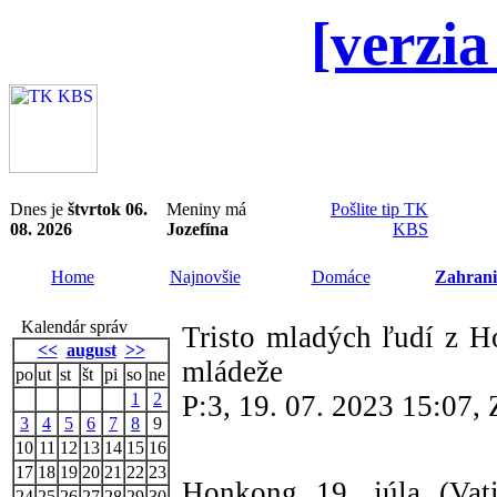
[verzia
Dnes je
štvrtok 06.
Meniny má
Pošlite tip TK
08. 2026
Jozefína
KBS
Home
Najnovšie
Domáce
Zahrani
Kalendár správ
Tristo mladých ľudí z 
<<
august
>>
mládeže
po
ut
st
št
pi
so
ne
1
2
P:3, 19. 07. 2023 15:07
3
4
5
6
7
8
9
10
11
12
13
14
15
16
17
18
19
20
21
22
23
Honkong 19. júla (Vat
24
25
26
27
28
29
30