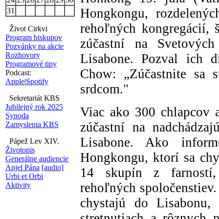
Hongkongu, rozdelených
31
rehoľných kongregácií, š
Život Cirkvi
Program biskupov
zúčastní na Svetovýc
Pozvánky na akcie
Rozhovory
Lisabone. Pozval ich d
Programové tipy
Chow: „Zúčastnite sa s
Podcast:
Apple
|
Spotify
srdcom."
Sekretariát KBS
Jubilejný rok 2025
Viac ako 300 chlapcov a
Synoda
zúčastní na nadchádzaj
Zamyslenia KBS
Lisabone. Ako inform
Pápež Lev XIV.
Životopis
Hongkongu, ktorí sa chy
Generálne audiencie
Anjel Pána
[audio]
14 skupín z farností,
Urbi et Orbi
rehoľných spoločenstiev.
Aktivity
chystajú do Lisabonu, 
stretnutiach a rôznych 