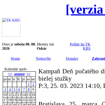
[verzia
Dnes je
sobota 08. 08.
Meniny má
Pošlite tip TK
2026
Oskár
KBS
Home
Najnovšie
Domáce
Zahrani
Kalendár správ
Kampaň Deň počatého di
<<
august
>>
bielej stužky
po
ut
st
št
pi
so
ne
1
2
P:3, 25. 03. 2023 14:10
3
4
5
6
7
8
9
10
11
12
13
14
15
16
17
18
19
20
21
22
23
Bratislava 25. marca
24
25
26
27
28
29
30