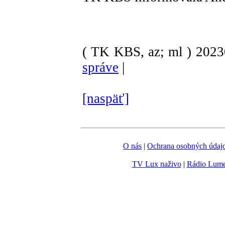
( TK KBS, az; ml )
202
správe
|
[naspäť]
O nás
|
Ochrana osobných údaj
TV Lux naživo
|
Rádio Lum