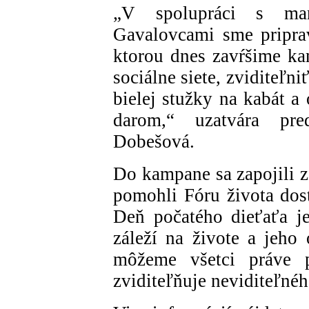
„V spolupráci s ma
Gavalovcami sme pripra
ktorou dnes zavŕšime k
sociálne siete, zviditeľn
bielej stužky na kabát a 
darom,“ uzatvára pre
Dobešová.
Do kampane sa zapojili z
pomohli Fóru života dos
Deň počatého dieťaťa j
záleží na živote a jeho 
môžeme všetci práve pr
zviditeľňuje neviditeľnéh