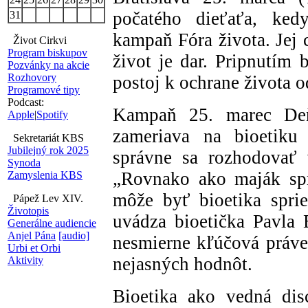
počatého dieťaťa, kedy
31
kampaň Fóra života. Jej 
Život Cirkvi
Program biskupov
život je dar. Pripnutím 
Pozvánky na akcie
Rozhovory
postoj k ochrane života o
Programové tipy
Podcast:
Kampaň 25. marec Deň
Apple
|
Spotify
zameriava na bioetiku
Sekretariát KBS
Jubilejný rok 2025
správne sa rozhodovať 
Synoda
„Rovnako ako maják spr
Zamyslenia KBS
môže byť bioetika spri
Pápež Lev XIV.
Životopis
uvádza bioetička Pavla B
Generálne audiencie
Anjel Pána
[audio]
nesmierne kľúčová práve
Urbi et Orbi
nejasných hodnôt.
Aktivity
Bioetika ako vedná disc