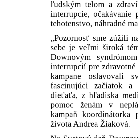
ľudským telom a zdraví
interrupcie, očakávanie 
tehotenstvo, náhradné mat
„Pozornosť sme zúžili na
sebe je veľmi široká tém
Downovým syndrómom, k
interrupcií pre zdravotn
kampane oslavovali 
fascinujúci začiatok a
dieťaťa, z hľadiska med
pomoc ženám v nepláno
kampaň koordinátorka p
života Andrea Žiaková.