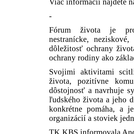
Viac informácií nájdete n
-
Fórum života je pro-l
nestranícke, neziskové,
dôležitosť ochrany živo
ochrany rodiny ako zákla
Svojimi aktivitami sci
života, pozitívne kom
dôstojnosť a navrhuje sy
ľudského života a jeho d
konkrétne pomáha, a je
organizácií a stoviek jed
TK KBS informovala And