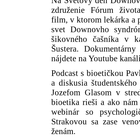
Na Svetový deň Downovh
združenie Fórum života
film, v ktorom lekárka a 
svet Downovho syndróm
šikovného čašníka v ka
Šustera. Dokumentárny 
nájdete na Youtube kanáli
Podcast s bioetičkou Pa
a diskusia študentského
Jozefom Glasom v stred
bioetika rieši a ako ná
webinár so psycholog
Strakovou sa zase veno
ženám.