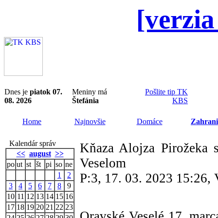
[verzia
Dnes je
piatok 07.
Meniny má
Pošlite tip TK
08. 2026
Štefánia
KBS
Home
Najnovšie
Domáce
Zahrani
Kalendár správ
Kňaza Alojza Pirožeka 
<<
august
>>
Veselom
po
ut
st
št
pi
so
ne
1
2
P:3, 17. 03. 2023 15:26,
3
4
5
6
7
8
9
10
11
12
13
14
15
16
17
18
19
20
21
22
23
Oravské Veselé 17. mar
24
25
26
27
28
29
30