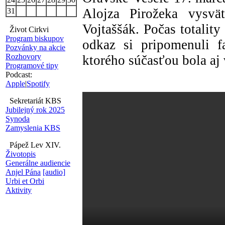
Alojza Pirožeka vysvä
31
Vojtaššák. Počas totalit
Život Cirkvi
Program biskupov
odkaz si pripomenuli f
Pozvánky na akcie
Rozhovory
ktorého súčasťou bola aj 
Programové tipy
Podcast:
Apple
|
Spotify
Sekretariát KBS
Jubilejný rok 2025
Synoda
Zamyslenia KBS
Pápež Lev XIV.
Životopis
Generálne audiencie
Anjel Pána
[audio]
Urbi et Orbi
Aktivity