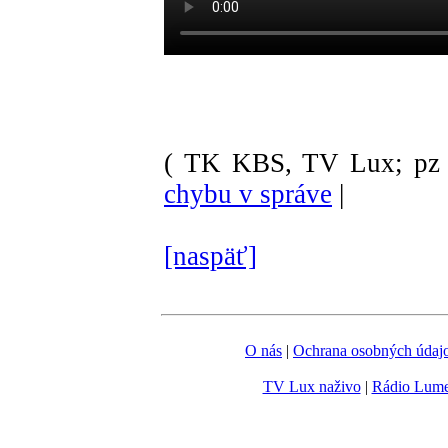
( TK KBS, TV Lux; pz 
chybu v správe
|
[naspäť]
O nás
|
Ochrana osobných údaj
TV Lux naživo
|
Rádio Lum